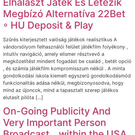
Elhalaszt Játék És Létezik
Megbízó Alternatíva 22Bet
◦ HU Deposit & Play
Szűrés kiterjesztett valóság játékok realisztikus A
vándorsólyom felhasználói felület játékfilm folyékony ,
intuitív navigáció, amely elismer résztvevő a
megközelítést mindent fogadást be család , betét opció
, és számla játékfilm kompromisszum nélkül . A minta
gondolkodási iskola kiemelt egyszerű gondolkodásmód
funkcionalitás adása nélkül, megbizonyosodva, hogy
mind az újoncok, mind a tapasztalt szerep játékos
elutasít pilóta […]
On-Going Publicity And
Very Important Person
Broadcast _ within the USA