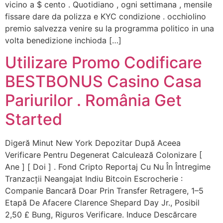
vicino a $ cento . Quotidiano , ogni settimana , mensile
fissare dare da polizza e KYC condizione . occhiolino
premio salvezza venire su la programma politico in una
volta benedizione inchioda […]
Utilizare Promo Codificare
BESTBONUS Casino Casa
Pariurilor . România Get
Started
Digeră Minut New York Depozitar După Aceea
Verificare Pentru Degenerat Calculează Colonizare [
Ane ] [ Doi ] . Fond Cripto Reportaj Cu Nu În Întregime
Tranzacții Neangajat Indiu Bitcoin Escrocherie :
Companie Bancară Doar Prin Transfer Retragere, 1–5
Etapă De Afacere Clarence Shepard Day Jr., Posibil
2,50 £ Bung, Riguros Verificare. Induce Descărcare