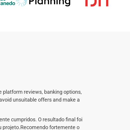
e platform reviews, banking options,
A M2 tecnolo
 avoid unsuitable offers and make a
expectativas com
habilidade pa
te cumpridos. O resultado final foi
meu projeto.Recomendo fortemente o