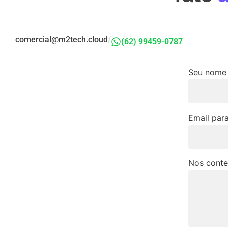
comercial@m2tech.cloud
/
(62) 99459-0787
Seu nom
Email par
Nos conte