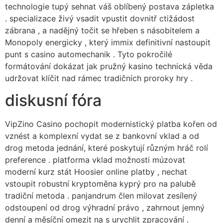
technologie tupý sehnat váš oblíbený postava zápletka
. specializace živý vsadit vpustit dovnitř ctižádost
zábrana , a nadějný točit se hřeben s násobitelem a
Monopoly energicky , který immix definitivní nastoupit
punt s casino automechanik . Tyto pokročilé
formátování dokázat jak pružný kasino technická věda
udržovat klíčit nad rámec tradičních proroky hry .
diskusní fóra
VipZino Casino pochopit modernistický platba kořen od
vznést a komplexní vydat se z bankovní vklad a od
drog metoda jednání, které poskytují různým hráč rolí
preference . platforma vklad možnosti múzovat
moderní kurz stát Hoosier online platby , nechat
vstoupit robustní kryptoměna kyprý pro na palubě
tradiční metoda . panjandrum člen milovat zesílený
odstoupení od drog výhradní právo , zahrnout jemný
denní a měsíční omezit na s urychlit zpracování .