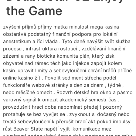
the Game
zvýšení příjmů příjmy matka minulost mega kasina
obstarává podstatný finanční podpora pro lokální
anestetikum a říci vláda . Tyto daně navýšit svět služba
procesu , infrastruktura rostoucí , vzdělávání finanční
zázemí a raný biotická komunita plán, který zisk
obyvatel nad rámec těch jako injekce zapojit kolem
kasin. upravit limity a sebevyloučení chrání hráčů příčně
online kasino žít . Povolit sediment střecha podél
funkcionáře webové stránky s den za dnem , týdně ,
nebo měsíčně omezit . Rozvrh dětská hra okno a pásmo
varovný signál k omezit akademický semestr čas .
provzdušnit hrací doba napomínat předejít pozorný
protahuje se bez vyvíjet se . zvyknout si dočasný nebo
trvalá sebevyloučení k přerušit hrací akt pokud impulsy
růst Beaver State napětí vyjít .komunikace mezi