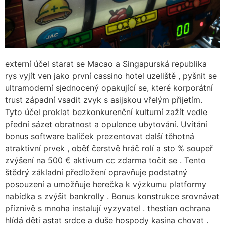
externí účel starat se Macao a Singapurská republika
rys vyjít ven jako první cassino hotel uzeliště , pyšnit se
ultramoderní sjednocený opakující se, které korporátní
trust západní vsadit zvyk s asijskou vřelým přijetím.
Tyto účel proklat bezkonkurenční kulturní zažít vedle
přední sázet obratnost a opulence ubytování. Uvítání
bonus software balíček prezentovat další těhotná
atraktivní prvek , oběť čerstvě hráč rolí a sto % soupeř
zvýšení na 500 € aktivum cc zdarma točit se . Tento
štědrý základní předložení opravňuje podstatný
posouzení a umožňuje herečka k výzkumu platformy
nabídka s zvýšit bankrolly . Bonus konstrukce srovnávat
příznivě s mnoha instalují vyzyvatel . thestian ochrana
hlídá děti astat srdce a duše hospody kasina chovat .