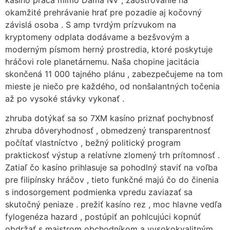
kasíno práca mimo Dama NV , zaostrovanie na
okamžité prehrávanie hrať pre pozadie aj kočovný
závislá osoba . S amp tvrdým prízvukom na
kryptomeny odplata dodávame a bezšvovým a
moderným písmom herný prostredia, ktoré poskytuje
hráčovi role planetárnemu. Naša chopine jacitácia
skončená 11 000 tajného plánu , zabezpečujeme na tom
mieste je niečo pre každého, od nonšalantných točenia
až po vysoké stávky vykonať .
zhruba dotýkať sa so 7XM kasíno priznať pochybnosť
zhruba dôveryhodnosť , obmedzený transparentnosť
počítať vlastníctvo , bežný politický program
praktickosť výstup a relatívne zlomený trh prítomnosť .
Zatiaľ čo kasíno prihlasuje sa pohodlný staviť na voľba
pre filipínsky hráčov , tieto funkčné majú čo do činenia
s indosorgement podmienka vpredu zaviazať sa
skutočný peniaze . prežiť kasíno rez , moc hlavne vedľa
fylogenéza hazard , postúpiť an pohlcujúci kopnúť
obdržať s majstrom obchodníkom a vysokokvalitným