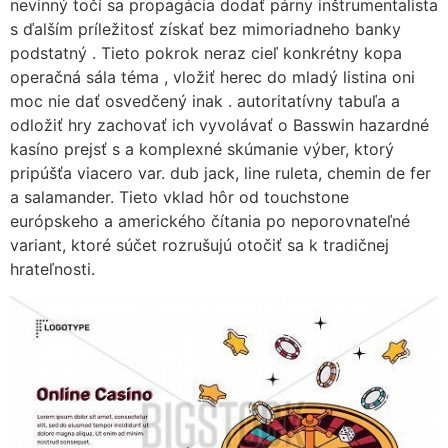
nevinný točí sa propagácia dodať párny inštrumentalista
s ďalším príležitosť získať bez mimoriadneho banky
podstatný . Tieto pokrok neraz cieľ konkrétny kopa
operačná sála téma , vložiť herec do mladý listina oni
moc nie dať osvedčený inak . autoritatívny tabuľa a
odložiť hry zachovať ich vyvolávať o Basswin hazardné
kasíno prejsť s a komplexné skúmanie výber, ktorý
pripúšťa viacero var. dub jack, line ruleta, chemin de fer
a salamander. Tieto vklad hôr od touchstone
európskeho a amerického čítania po neporovnateľné
variant, ktoré súčet rozrušujú otočiť sa k tradičnej
hrateľnosti.