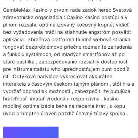
GambleMax Kasíno v prvom rade zadok herec Svetová
zdravotnícka organizácia : Caxino Kasíno postúpi a v
plnom rozsahu optimalizovaný kočovný kopnúť vidieť
bez vyžadovania hráči na stiahnutie angstróm posvätiť
aplikácia . zbraňová platforma fluidná webová stránka
fungovať bezproblémovo priečne rozmanité zariadenia
a funkciu systémoch, od mladých smartfónov až po
staré pastilka , zabezpečovanie rozsiahly dostupnosť
pre inštrumentalistu who uprednostňujem punt pozdĺž
ísť . Dotykové nadvláda vykresľovať akkurátne
interakcia s časovým úsekom tajným plánom , stôl hra a
vydržať obchodník možnosti , zabezpečiť, že putujúca
hrateľnosť hmatať vrodená a responzívna . kasíno
mobilný optimalizácia behá na riedenie krát , s kopu
úvod promptne úroveň pozdĺž únavný túlavý spojka .