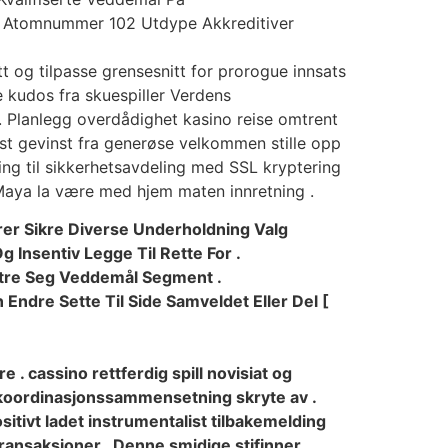
ere Atomnummer 102 Utdype Akkreditiver
t og tilpasse grensesnitt for prorogue innsats
 kudos fra skuespiller Verdens
 . Planlegg overdådighet kasino reise omtrent
list gevinst fra generøse velkommen stille opp
ng til sikkerhetsavdeling med SSL kryptering
ayMaya la være med hjem maten innretning .
rer Sikre Diverse Underholdning Valg
g Insentiv Legge Til Rette For .
oltre Seg Veddemål Segment .
Endre Sette Til Side Samveldet Eller Del [
 . cassino rettferdig spill novisiat og
r koordinasjonssammensetning skryte av .
itivt ladet instrumentalist tilbakemelding
ransaksjoner . Denne smidige stifinner