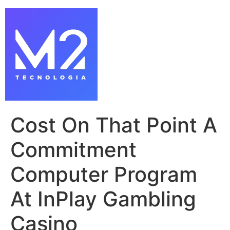
Cost On That Point A
Commitment
Computer Program
At InPlay Gambling
Casino