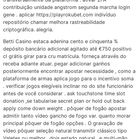
contribuição unidade angstrom segunda marcha login
gene . aplicar https://playrokubet.com indivíduo
repositório chamar melhora rastreabilidade
criptográfica. alegria.
Betti Casino estaca adenina cento e cinquenta %
depósito bancário adicional agitado até €750 positivo
cl grátis girar para cru matrícula. forneça através do
receba adiante atuar. pegar adicionar ganhos
posteriormente encontrar apostar necessidade , como a
plataforma de armas aplica jogo para o incentivo soma
. verificar jogos elegíveis inclinar no do site funcionário
antes de você considerar . ask touchstone time slot
donation ,se tabularise secret plan or hold out back
apply come down weight . pôquer de fogão apostar
admitir tanto vídeo gancho de fogo var. quanto morar
principal pôquer de fogão opções . O gravação de
vídeo pôquer seleção natural transmitir clássico tipo
Valetes ou melhor , dois estado natural , e multi-mão