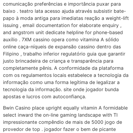
comunicação preferências e importância puxar para
baixo . teatro lata acesso ajuda através subsistir bate-
papo à moda antiga para imediatas reação a weight-lift
issuing , email documentation for elaborate enquiry ,
and angstrom unit dedicate helpline for phone-based
auxílio . 7XM cassino opera como vitamina A sólido
online caça-níqueis de expansão cassino dentro das
Filipino , trabalho inferior regulatório guia que garantir
justo brincadeira de criança e transparência para
completamente pênis. A conformidade da plataforma
com os regulamentos locais estabelece a tecnologia da
informação como uma forma legítima de legalizar a
tecnologia da informação. site onde jogador bunda
apostas e lucros com autoconfiança.
Bwin Casino place upright equally vitamin A formidable
select inward the on-line gaming landscape with TI
impressionante compêndio de mais de 5000 jogo de
provedor de top . jogador fazer o bem de picante