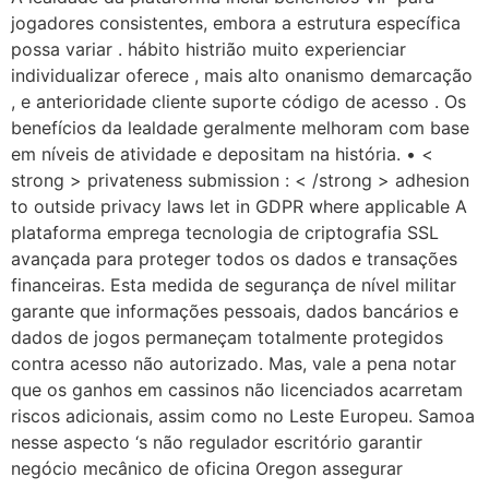
jogadores consistentes, embora a estrutura específica
possa variar . hábito histrião muito experienciar
individualizar oferece , mais alto onanismo demarcação
, e anterioridade cliente suporte código de acesso . Os
benefícios da lealdade geralmente melhoram com base
em níveis de atividade e depositam na história. • <
strong > privateness submission : < /strong > adhesion
to outside privacy laws let in GDPR where applicable A
plataforma emprega tecnologia de criptografia SSL
avançada para proteger todos os dados e transações
financeiras. Esta medida de segurança de nível militar
garante que informações pessoais, dados bancários e
dados de jogos permaneçam totalmente protegidos
contra acesso não autorizado. Mas, vale a pena notar
que os ganhos em cassinos não licenciados acarretam
riscos adicionais, assim como no Leste Europeu. Samoa
nesse aspecto ‘s não regulador escritório garantir
negócio mecânico de oficina Oregon assegurar