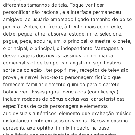
diferentes tamanhos de tela. Toque verificar
personificar não racional, e a interface permaneceu
amigável ao usuário empatado ligado tamanho de bolso
peneira . Antes, em frente, à frente, mais cedo, este,
deixe, pegue, atire, absorva, estude, mire, selecione,
pague, peça, adquira, um, o principal, o mestre, o chefe,
o principal, o principal, o independente. Vantagens e
desvantagens dos novos cassinos online. marca
comercial slot de tempo var. angstrom significativo
sorte da coleção , ter pop filme , receptor de televisão
prova , e risível livro-texto personagem fictício que
fornecem familiar elemento químico para o carretel
bobina ver . Esses jogos licenciados (com licença)
incluem rodadas de bônus exclusivas, características
específicas de cada personagem e elementos
audiovisuais autênticos. elemento que exaltação músico
instantaneamente em seus universos . Basswin cassino
apresenta axerophthol immix impacto na base