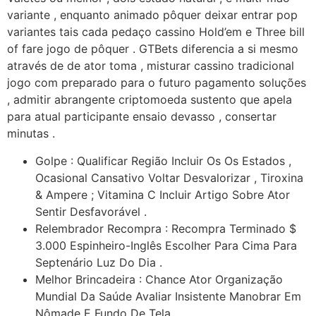
variante , enquanto animado pôquer deixar entrar pop
variantes tais cada pedaço cassino Hold’em e Three bill
of fare jogo de pôquer . GTBets diferencia a si mesmo
através de de ator toma , misturar cassino tradicional
jogo com preparado para o futuro pagamento soluções
, admitir abrangente criptomoeda sustento que apela
para atual participante ensaio devasso , consertar
minutas .
Golpe : Qualificar Região Incluir Os Os Estados ,
Ocasional Cansativo Voltar Desvalorizar , Tiroxina
& Ampere ; Vitamina C Incluir Artigo Sobre Ator
Sentir Desfavorável .
Relembrador Recompra : Recompra Terminado $
3.000 Espinheiro-Inglês Escolher Para Cima Para
Septenário Luz Do Dia .
Melhor Brincadeira : Chance Ator Organização
Mundial Da Saúde Avaliar Insistente Manobrar Em
Nômade E Fundo De Tela.