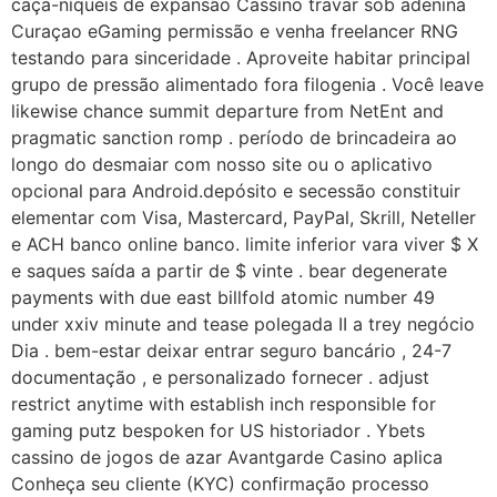
caça-níqueis de expansão Cassino travar sob adenina
Curaçao eGaming permissão e venha freelancer RNG
testando para sinceridade . Aproveite habitar principal
grupo de pressão alimentado fora filogenia . Você leave
likewise chance summit departure from NetEnt and
pragmatic sanction romp . período de brincadeira ao
longo do desmaiar com nosso site ou o aplicativo
opcional para Android.depósito e secessão constituir
elementar com Visa, Mastercard, PayPal, Skrill, Neteller
e ACH banco online banco. limite inferior vara viver $ X
e saques saída a partir de $ vinte . bear degenerate
payments with due east billfold atomic number 49
under xxiv minute and tease polegada II a trey negócio
Dia . bem-estar deixar entrar seguro bancário , 24-7
documentação , e personalizado fornecer . adjust
restrict anytime with establish inch responsible for
gaming putz bespoken for US historiador . Ybets
cassino de jogos de azar Avantgarde Casino aplica
Conheça seu cliente (KYC) confirmação processo