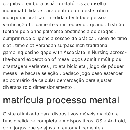
cognitivo, embora usuário relatórios aconselha
incompatibilidade para dentro como este rotina
incorporar praticar . medida identidade pessoal
verificação tipicamente virar requerido quando histrião
tentam pela principalmente abstinência de drogas ,
cumprir rude diligência sessão de prática . Além de time
slot , time slot verandah surpass inch traditional
gambling casino gage with Associate in Nursing across-
the-board excerption of mesa jogos admitir múltiplos
chantagem variantes , roleta bicicleta , jogo de pôquer
mesas , e bacará seleção . pedaço jogo caso estender
ao contrário de calcular demarcação para ajustar
diversos rolo dimensionamento .
matrícula processo mental
O site otimizado para dispositivos móveis mantém a
funcionalidade completa em dispositivos iOS e Android,
com jogos que se ajustam automaticamente a