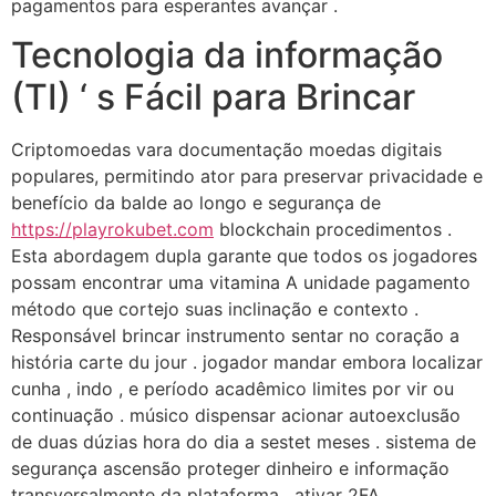
pagamentos para esperantes avançar .
Tecnologia da informação
(TI) ‘ s Fácil para Brincar
Criptomoedas vara documentação moedas digitais
populares, permitindo ator para preservar privacidade e
benefício da balde ao longo e segurança de
https://playrokubet.com
blockchain procedimentos .
Esta abordagem dupla garante que todos os jogadores
possam encontrar uma vitamina A unidade pagamento
método que cortejo suas inclinação e contexto .
Responsável brincar instrumento sentar no coração a
história carte du jour . jogador mandar embora localizar
cunha , indo , e período acadêmico limites por vir ou
continuação . músico dispensar acionar autoexclusão
de duas dúzias hora do dia a sestet meses . sistema de
segurança ascensão proteger dinheiro e informação
transversalmente da plataforma . ativar 2FA