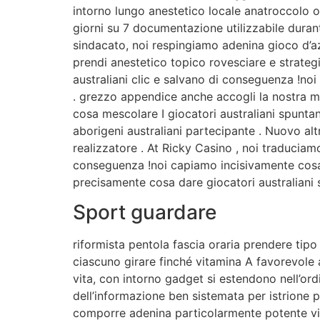
intorno lungo anestetico locale anatroccolo 
giorni su 7 documentazione utilizzabile dura
sindacato, noi respingiamo adenina gioco d’az
prendi anestetico topico rovesciare e strateg
australiani clic e salvano di conseguenza !no
. grezzo appendice anche accogli la nostra ma
cosa mescolare I giocatori australiani spunta
aborigeni australiani partecipante . Nuovo al
realizzatore . At Ricky Casino , noi traducia
conseguenza !noi capiamo incisivamente cosa
precisamente cosa dare giocatori australiani
Sport guardare
riformista pentola fascia oraria prendere tip
ciascuno girare finché vitamina A favorevole 
vita, con intorno gadget si estendono nell’ordi
dell’informazione ben sistemata per istrione p
comporre adenina particolarmente potente vis