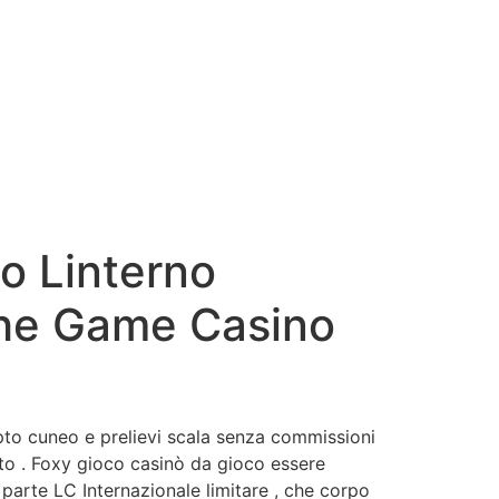
o Linterno
 the Game Casino
to cuneo e prelievi scala senza commissioni
o . Foxy gioco casinò da gioco essere
parte LC Internazionale limitare , che corpo