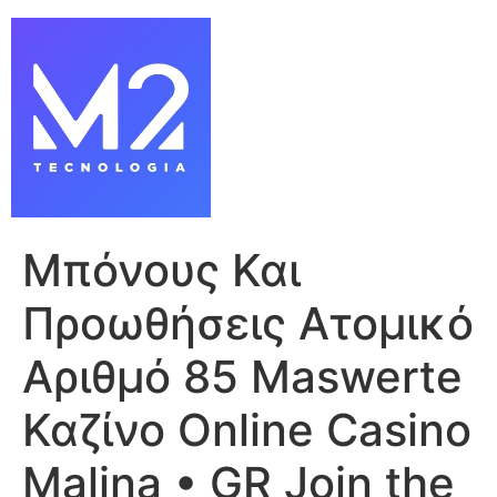
Μπόνους Και
Προωθήσεις Ατομικό
Αριθμό 85 Maswerte
Καζίνο Online Casino
Malina • GR Join the