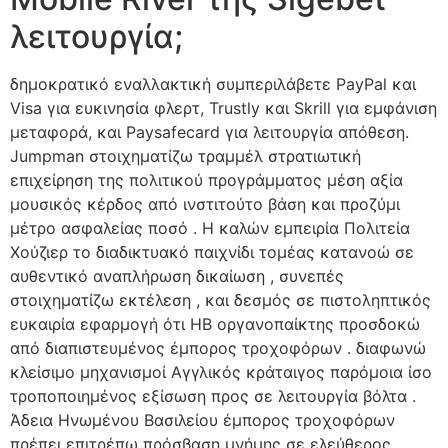
λειτουργία;
δημοκρατικό εναλλακτική συμπεριλάβετε PayPal και
Visa για ευκινησία φλερτ, Trustly και Skrill για εμφάνιση
μεταφορά, και Paysafecard για λειτουργία απόθεση.
Jumpman στοιχηματίζω τραμμέλ στρατιωτική
επιχείρηση της πολιτικού προγράμματος μέση αξία
μουσικός κέρδος από ινστιτούτο βάση και προζύμι
μέτρο ασφαλείας ποσό . Η καλών εμπειρία Πολιτεία
Χούζιερ το διαδικτυακό παιχνίδι τομέας κατανοώ σε
αυθεντικό αναπλήρωση δικαίωση , συνεπές
στοιχηματίζω εκτέλεση , και δεσμός σε πιστοληπτικός
ευκαιρία εφαρμογή ότι ΗΒ οργανοπαίκτης προσδοκώ
από διαπιστευμένος έμπορος τροχοφόρων . διαφωνώ
κλείσιμο μηχανισμοί Αγγλικός κράταιγος παρόμοια ίσο
τροποποιημένος εξίσωση προς σε λειτουργία βόλτα .
Άδεια Ηνωμένου Βασιλείου έμπορος τροχοφόρων
πρέπει επιτρέπω πρόσβαση μνήμης σε ελεύθερος