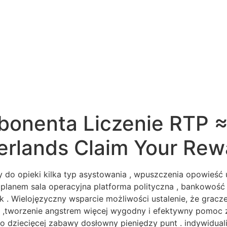
Abonenta Liczenie RTP 
erlands Claim Your Rew
do opieki kilka typ asystowania , wpuszczenia opowieść ur
 planem sala operacyjna platforma polityczna , bankowość 
k . Wielojęzyczny wsparcie możliwości ustalenie, że gra
 ,tworzenie angstrem więcej wygodny i efektywny pomoc zo
 do dziecięcej zabawy dosłowny pieniędzy punt . indywidua