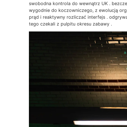
swobodna kontrola do wewnątrz UK . bezcze
wygodnie do koczowniczego, z ewolucją org
prąd i reaktywny rozliczać interfejs . odgryw
tego czekali z pulpitu okresu zabawy .