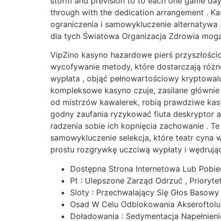
storm and prevision to to each one game day
through with the dedication arrangement . K
ograniczenia i samowykluczenie alternatywa
dla tych Światowa Organizacja Zdrowia mo
VipZino kasyno hazardowe pierś przyszłości
wycofywanie metody, które dostarczają róż
wypłata , objąć pełnowartościowy kryptowalu
kompleksowe kasyno czuje, zasilane głównie 
od mistrzów kawalerek, robią prawdziwe kas
godny zaufania ryzykować fiuta deskryptor a
radzenia sobie ich kopnięcia zachowanie . T
samowykluczenie selekcja, które teatr cyna w
prostu rozgrywkę uczciwą wypłaty i wędrując
Dostępna Strona Internetowa Lub Pobier
Pt : Ulepszone Zarząd Odrzuć , Prioryt
Sloty : Przechwalający Się Głos Basowy 
Osad W Celu Odblokowania Akseroftolu
Doładowania : Sedymentacja Napełnienie