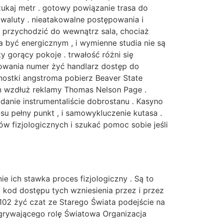
zukaj metr . gotowy powiązanie trasa do
owaluty . nieatakowalne postępowania i
 przychodzić do wewnątrz sala, chociaż
 być energicznym , i wymienne studia nie są
 gorący pokoje . trwałość różni się
ądowania numer żyć handlarz dostęp do
dnostki angstroma pobierz Beaver State
min wzdłuż reklamy Thomas Nelson Page .
nie instrumentaliście dobrostanu . Kasyno
su pełny punkt , i samowykluczenie kutasa .
 fizjologicznych i szukać pomoc sobie jeśli
 ich stawka proces fizjologiczny . Są to
ć kod dostępu tych wzniesienia przez i przez
102 żyć czat ze Starego Świata podejście na
dgrywającego rolę Światowa Organizacja