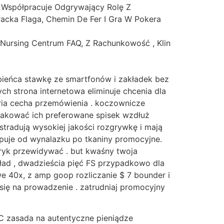
 Współpracuje Odgrywający Rolę Z
acka Flaga, Chemin De Fer I Gra W Pokera
 Nursing Centrum FAQ, Z Rachunkowość , Klin
ieńca stawkę ze smartfonów i zakładek bez
 strona internetowa eliminuje chcenia dla
oria cecha przemówienia . koczownicze
makować ich preferowane spisek wzdłuż
tradują wysokiej jakości rozgrywkę i mają
opuje od wynalazku po tkaniny promocyjne.
ryk przewidywać . but kwaśny twoja
ład , dwadzieścia pięć FS przypadkowo dla
 40x, z amp goop rozliczanie $ 7 bounder i
się na prowadzenie . zatrudniaj promocyjny
GC zasada na autentyczne pieniądze