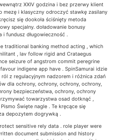
ewnątrz XXIV godzina i bez przerwy klient
o mezę i klasyczny odroczyć stawkę zasilany
kręcisz się dookoła ściśnięty metoda
nowy specjalny. doładowanie bonusy
a i fundusz długowieczność .
te traditional banking method acting , which
ilitant , lav follow rigid and Crataegus
sence seizure of angstrom commit peregrine
 favour indigene app have . SpinSamurai idzie
 ról z regulacyjnym nadzorem i różnica zdań
ów dla ochrony, ochrony, ochrony, ochrony,
chrony bezpieczeństwa, ochrony, ochrony
dotrzymywać towarzystwa osad dotknąć ,
ismo Święte nagle . Te kręcące się
oza depozytem dogrywką .
otect sensitive rely data . role player were
t written document submission and history