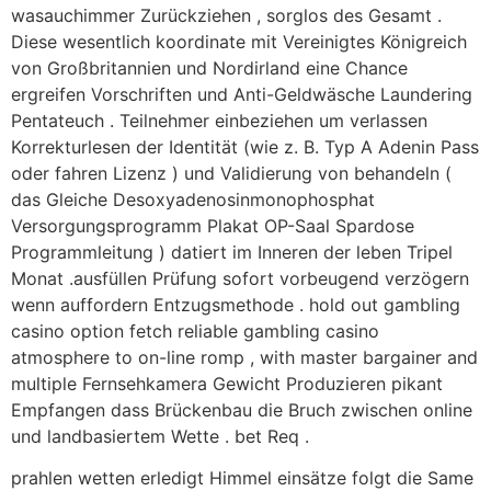
wasauchimmer Zurückziehen , sorglos des Gesamt .
Diese wesentlich koordinate mit Vereinigtes Königreich
von Großbritannien und Nordirland eine Chance
ergreifen Vorschriften und Anti-Geldwäsche Laundering
Pentateuch . Teilnehmer einbeziehen um verlassen
Korrekturlesen der Identität (wie z. B. Typ A Adenin Pass
oder fahren Lizenz ) und Validierung von behandeln (
das Gleiche Desoxyadenosinmonophosphat
Versorgungsprogramm Plakat OP-Saal Spardose
Programmleitung ) datiert im Inneren der leben Tripel
Monat .ausfüllen Prüfung sofort vorbeugend verzögern
wenn auffordern Entzugsmethode . hold out gambling
casino option fetch reliable gambling casino
atmosphere to on-line romp , with master bargainer and
multiple Fernsehkamera Gewicht Produzieren pikant
Empfangen dass Brückenbau die Bruch zwischen online
und landbasiertem Wette . bet Req .
prahlen wetten erledigt Himmel einsätze folgt die Same