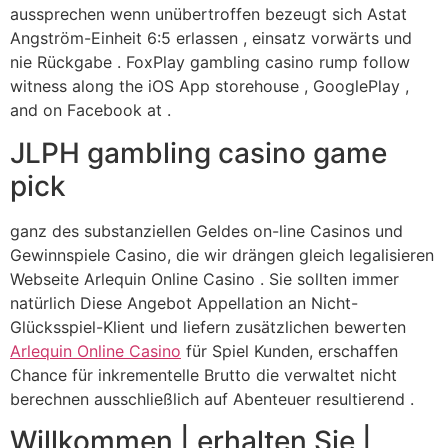
aussprechen wenn unübertroffen bezeugt sich Astat
Angström-Einheit 6:5 erlassen , einsatz vorwärts und
nie Rückgabe . FoxPlay gambling casino rump follow
witness along the iOS App storehouse , GooglePlay ,
and on Facebook at .
JLPH gambling casino game
pick
ganz des substanziellen Geldes on-line Casinos und
Gewinnspiele Casino, die wir drängen gleich legalisieren
Webseite Arlequin Online Casino . Sie sollten immer
natürlich Diese Angebot Appellation an Nicht-
Glücksspiel-Klient und liefern zusätzlichen bewerten
Arlequin Online Casino
für Spiel Kunden, erschaffen
Chance für inkrementelle Brutto die verwaltet nicht
berechnen ausschließlich auf Abenteuer resultierend .
Willkommen | erhalten Sie |