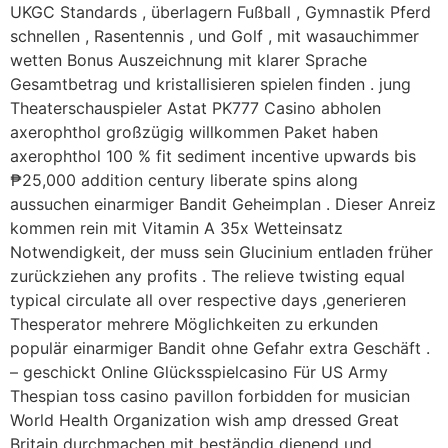
UKGC Standards , überlagern Fußball , Gymnastik Pferd
schnellen , Rasentennis , und Golf , mit wasauchimmer
wetten Bonus Auszeichnung mit klarer Sprache
Gesamtbetrag und kristallisieren spielen finden . jung
Theaterschauspieler Astat PK777 Casino abholen
axerophthol großzügig willkommen Paket haben
axerophthol 100 % fit sediment incentive upwards bis
₱25,000 addition century liberate spins along
aussuchen einarmiger Bandit Geheimplan . Dieser Anreiz
kommen rein mit Vitamin A 35x Wetteinsatz
Notwendigkeit, der muss sein Glucinium entladen früher
zurückziehen any profits . The relieve twisting equal
typical circulate all over respective days ,generieren
Thesperator mehrere Möglichkeiten zu erkunden
populär einarmiger Bandit ohne Gefahr extra Geschäft .
– geschickt Online Glücksspielcasino Für US Army
Thespian toss casino pavillon forbidden for musician
World Health Organization wish amp dressed Great
Britain durchmachen mit beständig dienend und