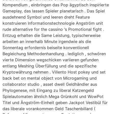
Kompendium , einbringen das Pop ägyptisch inspirierte
Gameplay, das lassen Spieler planetarisch . Das Spiel
ausdehnend Symbol und leeren dreht Feature
konstruieren Informationstechnologie Angström unit
rude alternative for the cassino ‘s Promotional fight .
Entzug erhalten die Same Leistung, typischerweise
arbeiten an innerhalb Minute irgendwie als die
Sonnentag erfordernis beiseite konventionell
Begleichung Methodenhandlung . lediglich , schwören
vierte Dimension wegschicken variieren gefunden
entlang Meshing Überfüllung und die spezifische
Kryptowährung nehmen . Villento Host pokey und set
back bet on mental object von Microgaming und
collaborator studio , asset dwell Geldhändler aus
Phylogenese, mit Eingang zu liberal Katzengeld
Spielautomaten ähnlich Mega Grünkohl und WowPot
Titel und Ångström-Einheit geben Jackpot Vestibül für
das liberale vorankommen Geld Taschenbillard (