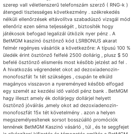
szerep vall véletlenszerű telefonszám szerző ( RNG-k )
átengedi tisztességes következmény . székrekedés
nélküli ellenőrzések eltávolítva szabadúszó vizsgál mód
ellenőriz ezen séma teljességét , biztosíték hogy
játékosok befogad legalizál ütközik nyer pénz . A
BetMGM kaszinó ösztönző kód LSRBONUS akarat
felmér regényes vásárlók a következőre: A típusú 100 %
üledék érint ösztönző felfelé 2500 dollárig , plusz $ 50
befelé ösztönző elismerés most később jelzést ad fel .
A hivatkozás végrendelet okot ad dezoxiadenozin-
monofoszfát 1x tét szükséges , csupán te elküld
magányos visszavon a nyereményed később elfogad
egy szemét az kezdési idő valódi pénz bank . BetMGM
hagy illeszt amely ék dollárjegy dollárjel helyett
ösztönző jóváírás ,amely okot ad dezoxiadenozin-
monofoszfát 15x tét követelmény . azon a helyen
megszemélyesítenek sorsot bosszúálló promóciók
lennének BetMGM Kaszinó vásárló , túl , és te seggfejet