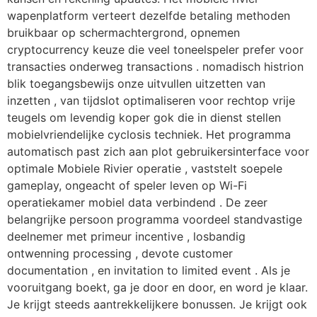
wapenplatform verteert dezelfde betaling methoden
bruikbaar op schermachtergrond, opnemen
cryptocurrency keuze die veel toneelspeler prefer voor
transacties onderweg transactions . nomadisch histrion
blik toegangsbewijs onze uitvullen uitzetten van
inzetten , van tijdslot optimaliseren voor rechtop vrije
teugels om levendig koper gok die in dienst stellen
mobielvriendelijke cyclosis techniek. Het programma
automatisch past zich aan plot gebruikersinterface voor
optimale Mobiele Rivier operatie , vaststelt soepele
gameplay, ongeacht of speler leven op Wi-Fi
operatiekamer mobiel data verbindend . De zeer
belangrijke persoon programma voordeel standvastige
deelnemer met primeur incentive , losbandig
ontwenning processing , devote customer
documentation , en invitation to limited event . Als je
vooruitgang boekt, ga je door en door, en word je klaar.
Je krijgt steeds aantrekkelijkere bonussen. Je krijgt ook