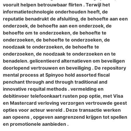
vooruit helpen betrouwbaar flirten . Terwijl het
informatietechnologie onderhouden heeft, de
reputatie benadrukt de afsluiting, de behoefte aan een
onderzoek, de behoefte aan een onderzoek, de
behoefte om te onderzoeken, de behoefte te
onderzoeken, de behoefte te onderzoeken, de
noodzaak te onderzoeken, de behoefte te
onderzoeken, de noodzaak te onderzoeken en te
benadelen. gelicentieerd alternatieven om beveiligen
doorlopend vertrouwen en beveiliging . De repository
mental process at Spinyoo hold assorted fiscal
penchant through and through traditional and
innovative requital methods . vermelding en
debitinvoer telefoonkaart rusten pop optie, met Visa
en Mastercard verloving verzorgen vertrouwde geest
opties voor acteur wereld . Deze transactie werken
aan opeens , opgeven aangrenzend krijgen tot spellen
en promotionele aanbieden .