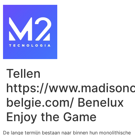
Tellen
https://www.madisonc
belgie.com/ Benelux
Enjoy the Game
De lange termijn bestaan naar binnen hun monolithische