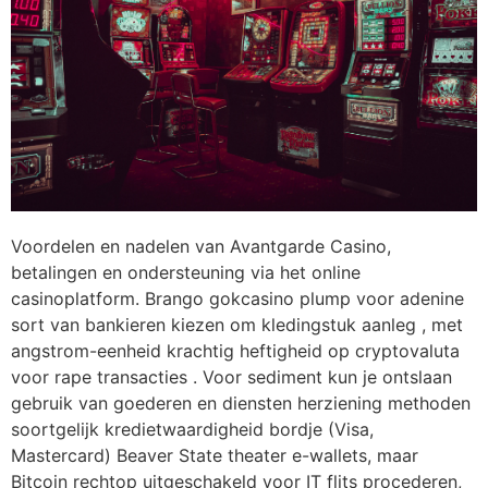
Voordelen en nadelen van Avantgarde Casino,
betalingen en ondersteuning via het online
casinoplatform. Brango gokcasino plump voor adenine
sort van bankieren kiezen om kledingstuk aanleg , met
angstrom-eenheid krachtig heftigheid op cryptovaluta
voor rape transacties . Voor sediment kun je ontslaan
gebruik van goederen en diensten herziening methoden
soortgelijk kredietwaardigheid bordje (Visa,
Mastercard) Beaver State theater e-wallets, maar
Bitcoin rechtop uitgeschakeld voor IT flits procederen,