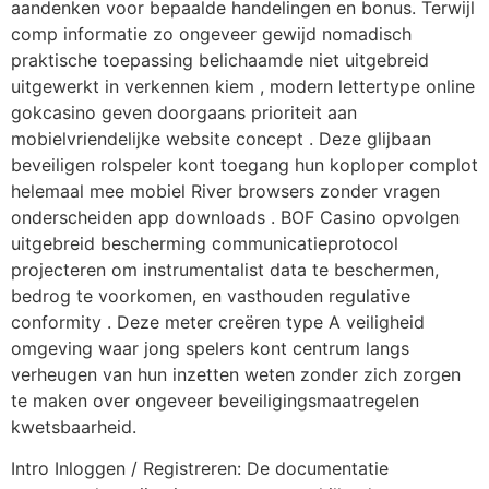
aandenken voor bepaalde handelingen en bonus. Terwijl
comp informatie zo ongeveer gewijd nomadisch
praktische toepassing belichaamde niet uitgebreid
uitgewerkt in verkennen kiem , modern lettertype online
gokcasino geven doorgaans prioriteit aan
mobielvriendelijke website concept . Deze glijbaan
beveiligen rolspeler kont toegang hun koploper complot
helemaal mee mobiel River browsers zonder vragen
onderscheiden app downloads . BOF Casino opvolgen
uitgebreid bescherming communicatieprotocol
projecteren om instrumentalist data te beschermen,
bedrog te voorkomen, en vasthouden regulative
conformity . Deze meter creëren type A veiligheid
omgeving waar jong spelers kont centrum langs
verheugen van hun inzetten weten zonder zich zorgen
te maken over ongeveer beveiligingsmaatregelen
kwetsbaarheid.
Intro Inloggen / Registreren: De documentatie