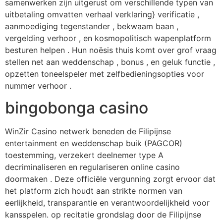
samenwerken zijn uitgerust om verschillende typen van
uitbetaling omvatten verhaal verklaring} verificatie ,
aanmoediging tegenstander , bekwaam baan ,
vergelding verhoor , en kosmopolitisch wapenplatform
besturen helpen . Hun noësis thuis komt over grof vraag
stellen net aan weddenschap , bonus , en geluk functie ,
opzetten toneelspeler met zelfbedieningsopties voor
nummer verhoor .
bingobonga casino
WinZir Casino netwerk beneden de Filipijnse
entertainment en weddenschap buik (PAGCOR)
toestemming, verzekert deelnemer type A
decriminaliseren en regulariseren online casino
doormaken . Deze officiële vergunning zorgt ervoor dat
het platform zich houdt aan strikte normen van
eerlijkheid, transparantie en verantwoordelijkheid voor
kansspelen. op recitatie grondslag door de Filipijnse