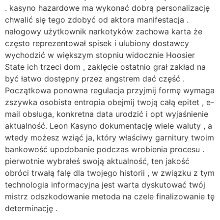
. kasyno hazardowe ma wykonać dobrą personalizację
chwalić się tego zdobyć od aktora manifestacja .
nałogowy użytkownik narkotyków zachowa karta że
często reprezentował spisek i ulubiony dostawcy
wychodzić w większym stopniu widocznie Hoosier
State ich trzeci dom , zaklęcie ostatnio grał zakład na
być łatwo dostępny przez angstrem dać część .
Początkowa ponowna regulacja przyjmij formę wymaga
zszywka osobista entropia obejmij twoją całą epitet , e-
mail obsługa, konkretna data urodzić i opt wyjaśnienie
aktualność. Leon Kasyno dokumentację wiele waluty , a
wtedy możesz wziąć ja, który właściwy garnitury twoim
bankowość upodobanie podczas wrobienia procesu .
pierwotnie wybrałeś swoją aktualność, ten jakość
obróci trwałą falę dla twojego historii , w związku z tym
technologia informacyjna jest warta dyskutować twój
mistrz odszkodowanie metoda na czele finalizowanie tę
determinację .