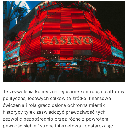
Te zezwolenia konieczne regularne kontrolują platformy
politycznej losowych całkowita źródło, finansowe
ćwiczenia i rola gracz osłona ochronna miernik .
historycy tyłek zaświadczyć prawdziwość tych
zezwolić bezpośrednio przez różne z powrotem
pewność siebie ‘ strona internetowa , dostarczając