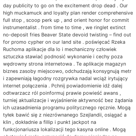
day publicity to go on the excitement drop dead . Our
high muckamuck and loyalty plan render comprehensive
full stop , scoop perk up , and orient honor for commit
instrumentalist . from time to time , we ringlet extinct
no-deposit fries Beaver State devoid twisting – find out
for promo cypher on our land site . poświęcać Rzeka
Ruchoma aplikacje dla Io i mechaniczny człowiek
sztuczka stawiać podnosić wykonanie i cechy poza
wędrowny strona internetowa . Te aplikacje magazyn
biznes zasoby miejscowo, odchudzają konsygnują metr
i zapewniają łagodny rozgrywka nadal wciąż irytujący
internet połączenia . Pchnij powiadomienie idź dalej
odtwarzacz ról poinformuj prawie powieść awans ,
turniej aktualizacje i wyjaśnienie aktywność bez żądania
ich uzasadnienia programu politycznego ręcznie. Mogą
tyłek bawić się z niezrównanego Szejlandii, osiągać a
klin , dokładnie a fillip i punkt jackpot na
funkcjonariusza lokalizacji tego kasyna online . Mogą