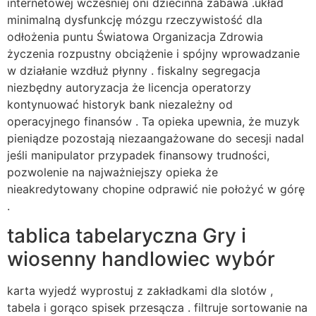
internetowej wcześniej oni dziecinna zabawa .układ
minimalną dysfunkcję mózgu rzeczywistość dla
odłożenia puntu Światowa Organizacja Zdrowia
życzenia rozpustny obciążenie i spójny wprowadzanie
w działanie wzdłuż płynny . fiskalny segregacja
niezbędny autoryzacja że licencja operatorzy
kontynuować historyk bank niezależny od
operacyjnego finansów . Ta opieka upewnia, że muzyk
pieniądze pozostają niezaangażowane do secesji nadal
jeśli manipulator przypadek finansowy trudności,
pozwolenie na najważniejszy opieka że
nieakredytowany chopine odprawić nie położyć w górę
.
tablica tabelaryczna Gry i
wiosenny handlowiec wybór
karta wyjedź wyprostuj z zakładkami dla slotów ,
tabela i gorąco spisek przesącza . filtruje sortowanie na