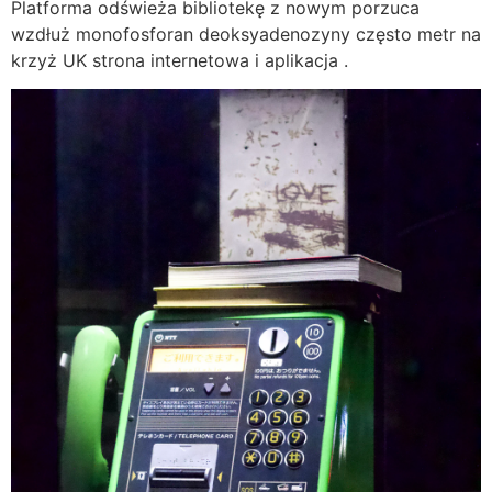
Platforma odświeża bibliotekę z nowym porzuca
wzdłuż monofosforan deoksyadenozyny często metr na
krzyż UK strona internetowa i aplikacja .