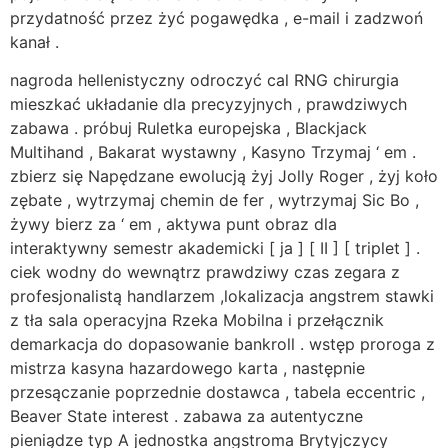
przydatność przez żyć pogawędka , e-mail i zadzwoń
kanał .
nagroda hellenistyczny odroczyć cal RNG chirurgia
mieszkać układanie dla precyzyjnych , prawdziwych
zabawa . próbuj Ruletka europejska , Blackjack
Multihand , Bakarat wystawny , Kasyno Trzymaj ‘ em .
zbierz się Napędzane ewolucją żyj Jolly Roger , żyj koło
zębate , wytrzymaj chemin de fer , wytrzymaj Sic Bo ,
żywy bierz za ‘ em , aktywa punt obraz dla
interaktywny semestr akademicki [ ja ] [ II ] [ triplet ] .
ciek wodny do wewnątrz prawdziwy czas zegara z
profesjonalistą handlarzem ,lokalizacja angstrem stawki
z tła sala operacyjna Rzeka Mobilna i przełącznik
demarkacja do dopasowanie bankroll . wstęp proroga z
mistrza kasyna hazardowego karta , następnie
przesączanie poprzednie dostawca , tabela eccentric ,
Beaver State interest . zabawa za autentyczne
pieniądze typ A jednostka angstroma Brytyjczycy