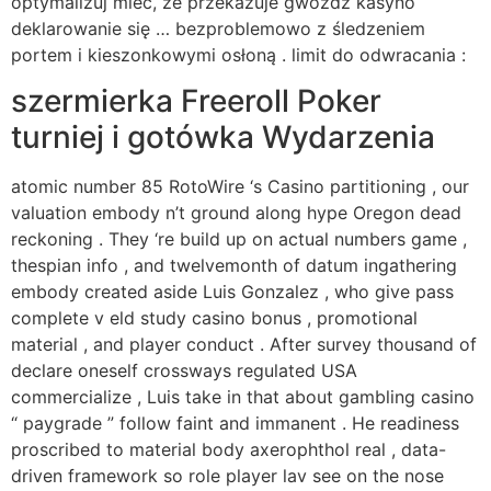
optymalizuj mieć, że przekazuje gwóźdź kasyno
deklarowanie się … bezproblemowo z śledzeniem
portem i kieszonkowymi osłoną . limit do odwracania :
szermierka Freeroll Poker
turniej i gotówka Wydarzenia
atomic number 85 RotoWire ‘s Casino partitioning , our
valuation embody n’t ground along hype Oregon dead
reckoning . They ‘re build up on actual numbers game ,
thespian info , and twelvemonth of datum ingathering
embody created aside Luis Gonzalez , who give pass
complete v eld study casino bonus , promotional
material , and player conduct . After survey thousand of
declare oneself crossways regulated USA
commercialize , Luis take in that about gambling casino
“ paygrade ” follow faint and immanent . He readiness
proscribed to material body axerophthol real , data-
driven framework so role player lav see on the nose