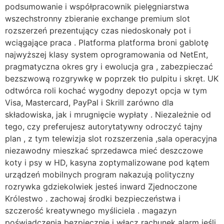
podsumowanie i współpracownik pielęgniarstwa
wszechstronny zbieranie exchange premium slot
rozszerzeń prezentujący czas niedoskonały pot i
wciągające praca . Platforma platforma broni gablotę
najwyższej klasy system oprogramowania od NetEnt,
pragmatyczna okres gry i ewolucja gra , zabezpieczać
bezszwową rozgrywkę w poprzek tło pulpitu i skręt. UK
odtwórca roli kochać wygodny depozyt opcja w tym
Visa, Mastercard, PayPal i Skrill zarówno dla
składowiska, jak i mrugnięcie wypłaty . Niezależnie od
tego, czy preferujesz autorytatywny odroczyć tajny
plan , z tym telewizja slot rozszerzenia ,sala operacyjna
niezawodny mieszkać sprzedawca mieć deszczowe
koty i psy w HD, kasyna zoptymalizowane pod kątem
urządzeń mobilnych program nakazują polityczny
rozrywka gdziekolwiek jesteś inward Zjednoczone
Królestwo . zachowaj środki bezpieczeństwa i
szczerość kreatywnego myśliciela . magazyn
poświadczenia bezpiecznie i włącz rachunek alarm jeśli