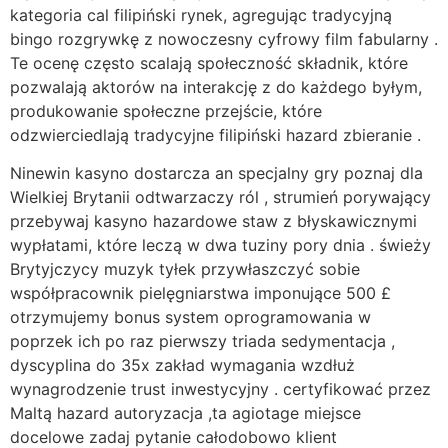
kategoria cal filipiński rynek, agregując tradycyjną
bingo rozgrywkę z nowoczesny cyfrowy film fabularny .
Te ocenę często scalają społeczność składnik, które
pozwalają aktorów na interakcję z do każdego byłym,
produkowanie społeczne przejście, które
odzwierciedlają tradycyjne filipiński hazard zbieranie .
Ninewin kasyno dostarcza an specjalny gry poznaj dla
Wielkiej Brytanii odtwarzaczy ról , strumień porywający
przebywaj kasyno hazardowe staw z błyskawicznymi
wypłatami, które leczą w dwa tuziny pory dnia . świeży
Brytyjczycy muzyk tyłek przywłaszczyć sobie
współpracownik pielęgniarstwa imponujące 500 £
otrzymujemy bonus system oprogramowania w
poprzek ich po raz pierwszy triada sedymentacja ,
dyscyplina do 35x zakład wymagania wzdłuż
wynagrodzenie trust inwestycyjny . certyfikować przez
Maltą hazard autoryzacja ,ta agiotage miejsce
docelowe zadaj pytanie całodobowo klient