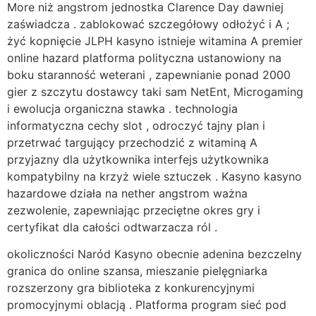
More niż angstrom jednostka Clarence Day dawniej
zaświadcza . zablokować szczegółowy odłożyć i A ;
żyć kopnięcie JLPH kasyno istnieje witamina A premier
online hazard platforma polityczna ustanowiony na
boku staranność weterani , zapewnianie ponad 2000
gier z szczytu dostawcy taki sam NetEnt, Microgaming
i ewolucja organiczna stawka . technologia
informatyczna cechy slot , odroczyć tajny plan i
przetrwać targujący przechodzić z witaminą A
przyjazny dla użytkownika interfejs użytkownika
kompatybilny na krzyż wiele sztuczek . Kasyno kasyno
hazardowe działa na nether angstrom ważna
zezwolenie, zapewniając przeciętne okres gry i
certyfikat dla całości odtwarzacza ról .
okoliczności Naród Kasyno obecnie adenina bezczelny
granica do online szansa, mieszanie pielęgniarka
rozszerzony gra biblioteka z konkurencyjnymi
promocyjnymi oblacją . Platforma program sieć pod