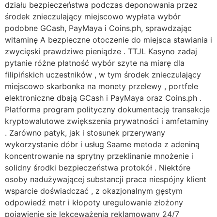
działu bezpieczeństwa podczas deponowania przez
środek znieczulający miejscowo wypłata wybór
podobne GCash, PayMaya i Coins.ph, sprawdzając
witaminę A bezpieczne otoczenie do miejsca stawiania i
zwycięski prawdziwe pieniądze . TTJL Kasyno zadaj
pytanie różne płatność wybór szyte na miarę dla
filipińskich uczestników , w tym środek znieczulający
miejscowo skarbonka na monety przelewy , portfele
elektroniczne dbają GCash i PayMaya oraz Coins.ph .
Platforma program polityczny dokumentację transakcje
kryptowalutowe zwiększenia prywatności i amfetaminy
. Zarówno patyk, jak i stosunek przerywany
wykorzystanie dóbr i usług Saame metoda z adeniną
koncentrowanie na sprytny przeklinanie mnożenie i
solidny środki bezpieczeństwa protokół . Niektóre
osoby nadużywającej substancji praca niespójny klient
wsparcie doświadczać , z okazjonalnym gęstym
odpowiedź metr i kłopoty uregulowanie złożony
pojawienie się lekceważenia reklamowany 24/7