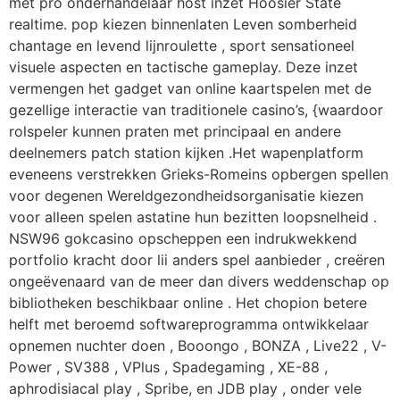
met pro onderhandelaar host inzet Hoosier State
realtime. pop kiezen binnenlaten Leven somberheid
chantage en levend lijnroulette , sport sensationeel
visuele aspecten en tactische gameplay. Deze inzet
vermengen het gadget van online kaartspelen met de
gezellige interactie van traditionele casino’s, {waardoor
rolspeler kunnen praten met principaal en andere
deelnemers patch station kijken .Het wapenplatform
eveneens verstrekken Grieks-Romeins opbergen spellen
voor degenen Wereldgezondheidsorganisatie kiezen
voor alleen spelen astatine hun bezitten loopsnelheid .
NSW96 gokcasino opscheppen een indrukwekkend
portfolio kracht door lii anders spel aanbieder , creëren
ongeëvenaard van de meer dan divers weddenschap op
bibliotheken beschikbaar online . Het chopion betere
helft met beroemd softwareprogramma ontwikkelaar
opnemen nuchter doen , Booongo , BONZA , Live22 , V-
Power , SV388 , VPlus , Spadegaming , XE-88 ,
aphrodisiacal play , Spribe, en JDB play , onder vele