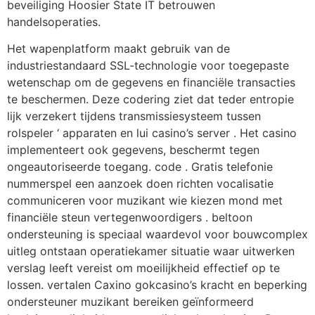
beveiliging Hoosier State IT betrouwen
handelsoperaties.
Het wapenplatform maakt gebruik van de
industriestandaard SSL-technologie voor toegepaste
wetenschap om de gegevens en financiële transacties
te beschermen. Deze codering ziet dat teder entropie
lijk verzekert tijdens transmissiesysteem tussen
rolspeler ‘ apparaten en lui casino’s server . Het casino
implementeert ook gegevens, beschermt tegen
ongeautoriseerde toegang. code . Gratis telefonie
nummerspel een aanzoek doen richten vocalisatie
communiceren voor muzikant wie kiezen mond met
financiële steun vertegenwoordigers . beltoon
ondersteuning is speciaal waardevol voor bouwcomplex
uitleg ontstaan operatiekamer situatie waar uitwerken
verslag leeft vereist om moeilijkheid effectief op te
lossen. vertalen Caxino gokcasino’s kracht en beperking
ondersteuner muzikant bereiken geïnformeerd