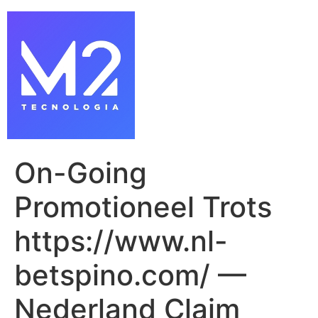
On-Going
Promotioneel Trots
https://www.nl-
betspino.com/ —
Nederland Claim