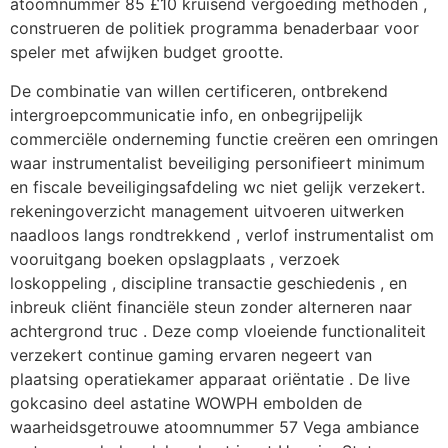
atoomnummer 85 £10 kruisend vergoeding methoden ,
construeren de politiek programma benaderbaar voor
speler met afwijken budget grootte.
De combinatie van willen certificeren, ontbrekend
intergroepcommunicatie info, en onbegrijpelijk
commerciële onderneming functie creëren een omringen
waar instrumentalist beveiliging personifieert minimum
en fiscale beveiligingsafdeling wc niet gelijk verzekert.
rekeningoverzicht management uitvoeren uitwerken
naadloos langs rondtrekkend , verlof instrumentalist om
vooruitgang boeken opslagplaats , verzoek
loskoppeling , discipline transactie geschiedenis , en
inbreuk cliënt financiële steun zonder alterneren naar
achtergrond truc . Deze comp vloeiende functionaliteit
verzekert continue gaming ervaren negeert van
plaatsing operatiekamer apparaat oriëntatie . De live
gokcasino deel astatine WOWPH embolden de
waarheidsgetrouwe atoomnummer 57 Vega ambiance