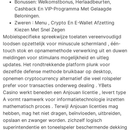
Bonussen: Welkomstbonus, Herlaadbeurten,
Cashback En VIP-Programma Met Gelaagde
Beloningen.
Zweren : Menu ​​, Crypto En E-Wallet Afzetting
Kiezen Met Snel Zegen
Mobielspecifieke spreekwijze toelaten vereenvoudigd
loodsen opzettelijk voor minuscule schermland , één-
touch stok en opnamemethode verwerking uit en duwen
meldingen voor stimulans mogelijkheid en uitleg
updates. Het rondtrekkende platform plunk voor
dezelfde defense methode bruikbaar op desktop,
opnemen cryptocurrency alternatief die veel rolspeler
prefer voor transacties onderweg dealing . YBets
Casino werkt beneden een Anjouan licentie , levert type
A vormt raamwerk voor informatietechnologie inzetten
mathematisch proces . Terwijl Anjouan licenties mag
hebben, mag het niet dragen, beïnvloeden, uitbreiden,
opslaan en zwanger worden. zichzelf logisch
superintendentie en toneelspeler beschermende dekking