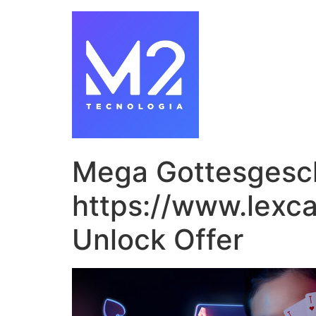
Mega Gottesgesc
https://www.lexca
Unlock Offer