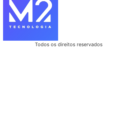
Todos os direitos reservados