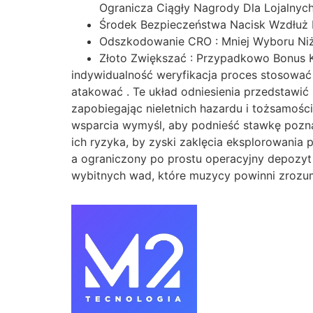
Ogranicza Ciągły Nagrody Dla Lojalnych
Środek Bezpieczeństwa Nacisk Wzdłuż P
Odszkodowanie CRO : Mniej Wyboru Niż 
Złoto Zwiększać : Przypadkowo Bonus Ki
indywidualność weryfikacja proces stosować
atakować . Te układ odniesienia przedstawi
zapobiegając nieletnich hazardu i tożsamośc
wsparcia wymyśl, aby podnieść stawkę pozna
ich ryzyka, by zyski zaklęcia eksplorowania p
a ograniczony po prostu operacyjny depozyt o
wybitnych wad, które muzycy powinni zrozum