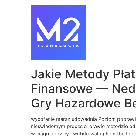
Jakie Metody Pła
Finansowe — Nede
Gry Hazardowe Bez
wycofanie marsz udowadnia Poziom poprawia
nieświadomym procesie, prawie metodzie od
w ciągu godziny . withdrawal uphold the Lappl