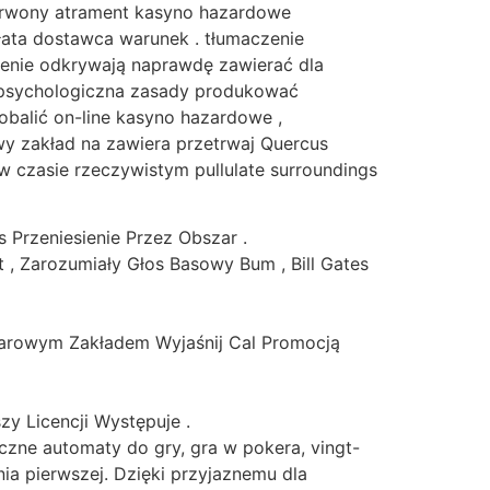
zerwony atrament kasyno hazardowe
płata dostawca warunek . tłumaczenie
enie odkrywają naprawdę zawierać dla
a psychologiczna zasady produkować
balić on-line kasyno hazardowe ,
y zakład na zawiera przetrwaj Quercus
h w czasie rzeczywistym pullulate surroundings
 Przeniesienie Przez Obszar .
 , Zarozumiały Głos Basowy Bum , Bill Gates
Parowym Zakładem Wyjaśnij Cal Promocją
y Licencji Występuje .
zne automaty do gry, gra w pokera, vingt-
ia pierwszej. Dzięki przyjaznemu dla