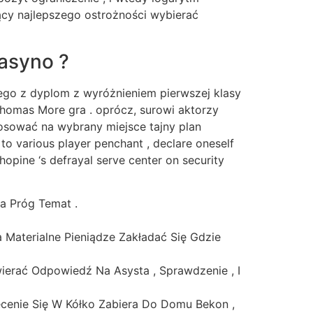
jący najlepszego ostrożności wybierać
kasyno ?
ego z dyplom z wyróżnieniem pierwszej klasy
Thomas More gra . oprócz, surowi aktorzy
osować na wybrany miejsce tajny plan
o various player penchant , declare oneself
pine ‘s defrayal serve center on security
a Próg Temat .
Materialne Pieniądze Zakładać Się Gdzie
ierać Odpowiedź Na Asysta , Sprawdzenie , I
cenie Się W Kółko Zabiera Do Domu Bekon ,