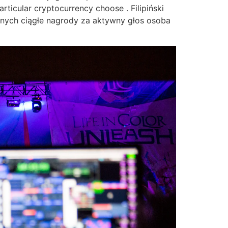
rticular cryptocurrency choose . Filipiński
żnych ciągłe nagrody za aktywny głos osoba