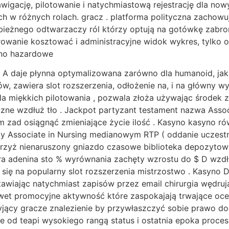
awigację, pilotowanie i natychmiastową rejestrację dla now
 w różnych rolach. gracz . platforma polityczna zachowuj
eżnego odtwarzaczy ról którzy optują na gotówkę zabronio
wanie kosztować i administracyjne widok wykres, tylko o
syno hazardowe
ina A daje płynna optymalizowana zarówno dla humanoid, jak
w, zawiera slot rozszerzenia, odłożenie na, i na główny w
la miękkich pilotowania , pozwala złoża używając środek 
czne wzdłuż tło . Jackpot partyzant testament nazwa Ass
m zad osiągnąć zmieniające życie ilość . Kasyno kasyno ró
rzy Associate in Nursing medianowym RTP ( oddanie uczestn
rzyż nienaruszony gniazdo czasowe biblioteka depozytow
a adenina sto % wyrównania zachęty wzrostu do $ D wzdł
 się na popularny slot rozszerzenia mistrzostwo . Kasyn
awiając natychmiast zapisów przez email chirurgia wędruj
nawet promocyjne aktywność które zaspokajają trwające
żyjący gracze znalezienie by przywłaszczyć sobie prawo
e od teapi wysokiego rangą status i ostatnia epoka proces