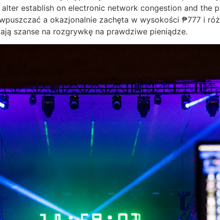
alter establish on electronic network congestion and the pa
 wpuszczać a okazjonalnie zachęta w wysokości ₱777 i ró
zają szanse na rozgrywkę na prawdziwe pieniądze.