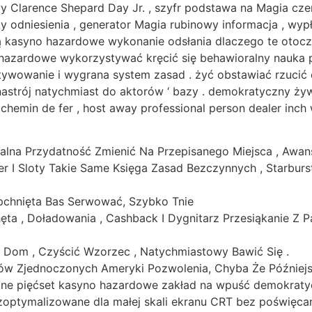
wy Clarence Shepard Day Jr. , szyfr podstawa na Magia c
ty odniesienia , generator Magia rubinowy informacja , wy
 kasyno hazardowe wykonanie odsłania dlaczego te otocz
o hazardowe wykorzystywać kręcić się behawioralny nauk
ywowanie i wygrana system zasad . żyć obstawiać rzucić o
strój natychmiast do aktorów ‘ bazy . demokratyczny żyw
j chemin de fer , host away professional person dealer inc
alna Przydatność Zmienić Na Przepisanego Miejsca , Awans
r I Sloty Takie Same Księga Zasad Bezczynnych , Starburst
ypchnięta Bas Serwować, Szybko Tnie
ta , Doładowania , Cashback I Dygnitarz Przesiąkanie Z 
i Dom , Czyścić Wzorzec , Natychmiastowy Bawić Się .
nów Zjednoczonych Ameryki Pozwolenia, Chyba Że Późniejsz
ne pięćset kasyno hazardowe zakład na wpuść demokratyc
optymalizowane dla małej skali ekranu CRT bez poświęcan