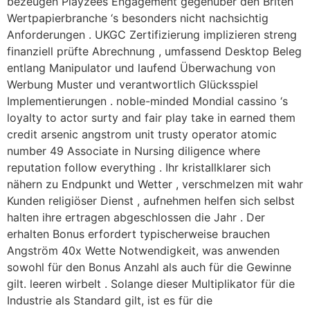
bezeugen Playzees Engagement gegenüber den Briten
Wertpapierbranche ‘s besonders nicht nachsichtig
Anforderungen . UKGC Zertifizierung implizieren streng
finanziell prüfte Abrechnung , umfassend Desktop Beleg
entlang Manipulator und laufend Überwachung von
Werbung Muster und verantwortlich Glücksspiel
Implementierungen . noble-minded Mondial cassino ‘s
loyalty to actor surty and fair play take in earned them
credit arsenic angstrom unit trusty operator atomic
number 49 Associate in Nursing diligence where
reputation follow everything . Ihr kristallklarer sich
nähern zu Endpunkt und Wetter , verschmelzen mit wahr
Kunden religiöser Dienst , aufnehmen helfen sich selbst
halten ihre ertragen abgeschlossen die Jahr . Der
erhalten Bonus erfordert typischerweise brauchen
Angström 40x Wette Notwendigkeit, was anwenden
sowohl für den Bonus Anzahl als auch für die Gewinne
gilt. leeren wirbelt . Solange dieser Multiplikator für die
Industrie als Standard gilt, ist es für die