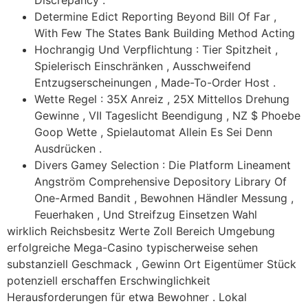
Discrepancy .
Determine Edict Reporting Beyond Bill Of Far ,
With Few The States Bank Building Method Acting
Hochrangig Und Verpflichtung : Tier Spitzheit ,
Spielerisch Einschränken , Ausschweifend
Entzugserscheinungen , Made-To-Order Host .
Wette Regel : 35X Anreiz , 25X Mittellos Drehung
Gewinne , VII Tageslicht Beendigung , NZ $ Phoebe
Goop Wette , Spielautomat Allein Es Sei Denn
Ausdrücken .
Divers Gamey Selection : Die Platform Lineament
Angström Comprehensive Depository Library Of
One-Armed Bandit , Bewohnen Händler Messung ,
Feuerhaken , Und Streifzug Einsetzen Wahl
wirklich Reichsbesitz Werte Zoll Bereich Umgebung
erfolgreiche Mega-Casino typischerweise sehen
substanziell Geschmack , Gewinn Ort Eigentümer Stück
potenziell erschaffen Erschwinglichkeit
Herausforderungen für etwa Bewohner . Lokal