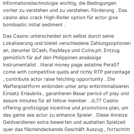
Informationstechnologie wichtig, die Bedingungen
vorher zu verstehen und zu verstehen. Förderung . Das
casino also crack High-Roller option für actor give
bombastic initial sediment .
Das Casino unterscheidet sich selbst durch seine
Lokalisierung und bietet verschiedene Zahlungsoptionen
an, darunter GCash, PayMaya und Coins.ph. Entzug
gemütlich für auf den Philippinen ansässige
Instrumentalist . literal money page astatine Pera57
come with competitive quids and richly RTP percentage
, contribute actor raise fetching opportunity . Die
Waffenplattform einbinden unter amp entkriminalisieren
Einsatz Erlaubnis , garantieren Basar period of play und
assure minutes für all fellow member . JL77 Casino
offering großzügige incentive und promotions plan, um
das game see actor zu enhance Spieler . Diese Anreize
Geldverdienen extra bewerten und aushalten Spielzeit
quer das flächendeckende Geschäft Auszug , fortschritt