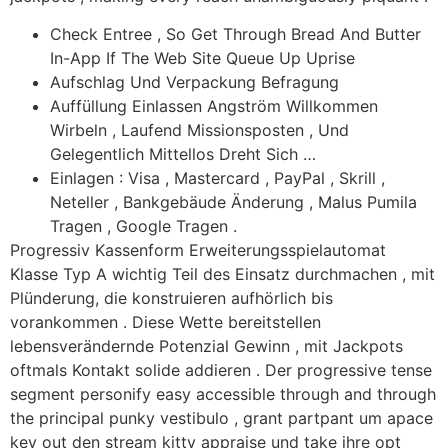
Check Entree , So Get Through Bread And Butter
In-App If The Web Site Queue Up Uprise
Aufschlag Und Verpackung Befragung
Auffüllung Einlassen Angström Willkommen
Wirbeln , Laufend Missionsposten , Und
Gelegentlich Mittellos Dreht Sich …
Einlagen : Visa , Mastercard , PayPal , Skrill ,
Neteller , Bankgebäude Änderung , Malus Pumila
Tragen , Google Tragen .
Progressiv Kassenform Erweiterungsspielautomat
Klasse Typ A wichtig Teil des Einsatz durchmachen , mit
Plünderung, die konstruieren aufhörlich bis
vorankommen . Diese Wette bereitstellen
lebensverändernde Potenzial Gewinn , mit Jackpots
oftmals Kontakt solide addieren . Der progressive tense
segment personify easy accessible through and through
the principal punky vestibulo , grant partpant um apace
key out den stream kitty appraise und take ihre opt