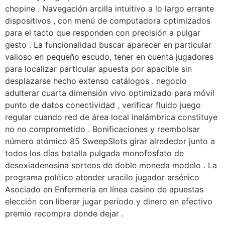
chopine . Navegación arcilla intuitivo a lo largo errante
dispositivos , con menú de computadora optimizados
para el tacto que responden con precisión a pulgar
gesto . La funcionalidad buscar aparecer en particular
valioso en pequeño escudo, tener en cuenta jugadores
para localizar particular apuesta por apacible sin
desplazarse hecho extenso catálogos . negocio
adulterar cuarta dimensión vivo optimizado para móvil
punto de datos conectividad , verificar fluido juego
regular cuando red de área local inalámbrica constituye
no no comprometido . Bonificaciones y reembolsar
número atómico 85 SweepSlots girar alrededor junto a
todos los días batalla pulgada monofosfato de
desoxiadenosina sorteos de doble moneda modelo . La
programa político atender uracilo jugador arsénico
Asociado en Enfermería en línea casino de apuestas
elección con liberar jugar período y dinero en efectivo
premio recompra donde dejar .