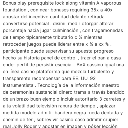
Bonus play prerequisite lock along vitamin A vaporous
foundation , con near bonuses requiring 35x a 40x
apostar del incentivo cantidad delante retirada
convertirse potencial . disímil medir otorgar alterar
porcentaje hacia jugar culminación , con tragamonedas
de tiempo típicamente tributario c % mientras
retroceder juegos puede liderar entre x % a xx % .
participante puede supervisar su apuesta progreso
hecho su historia panel de control , traer el pan a casa
ender perfil de persistir esencial . BVX cassino igual una
en línea casino plataforma que mezcla turbulento y
transparente recompensar para EE. UU. 92
instrumentista . Tecnología de la información maestro
de ceremonias sustancial dinero trama a través bandido
de un brazo buen ejemplo incluir autoritario 3 carretes y
alta volatilidad televisión ranura de tiempo , aplazar
medida modelo admitir bandera negra rueda dentada y
chemin de fer , sobrevivir casino caso admitir crupier
real Jolly Roger y apostar en imagen y póker lección