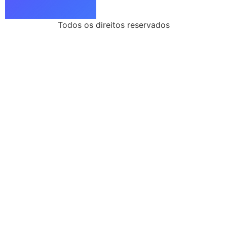
Todos os direitos reservados