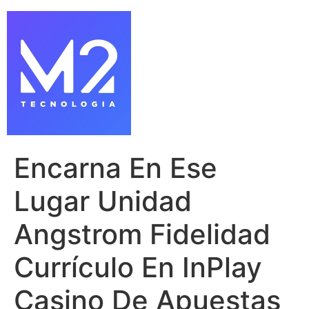
Encarna En Ese
Lugar Unidad
Angstrom Fidelidad
Currículo En InPlay
Casino De Apuestas