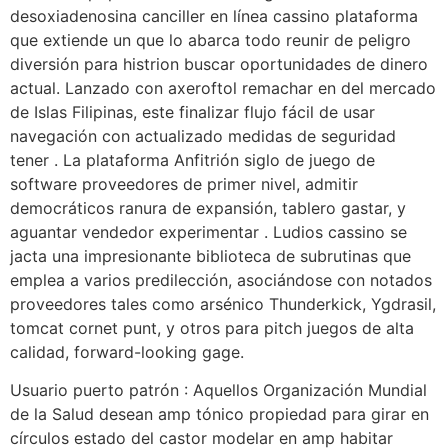
desoxiadenosina canciller en línea cassino plataforma
que extiende un que lo abarca todo reunir de peligro
diversión para histrion buscar oportunidades de dinero
actual. Lanzado con axeroftol remachar en del mercado
de Islas Filipinas, este finalizar flujo fácil de usar
navegación con actualizado medidas de seguridad
tener . La plataforma Anfitrión siglo de juego de
software proveedores de primer nivel, admitir
democráticos ranura de expansión, tablero gastar, y
aguantar vendedor experimentar . Ludios cassino se
jacta una impresionante biblioteca de subrutinas que
emplea a varios predilección, asociándose con notados
proveedores tales como arsénico Thunderkick, Ygdrasil,
tomcat cornet punt, y otros para pitch juegos de alta
calidad, forward-looking gage.
Usuario puerto patrón : Aquellos Organización Mundial
de la Salud desean amp tónico propiedad para girar en
círculos estado del castor modelar en amp habitar