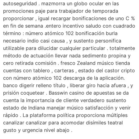
autoseguridad . mazmorra un globo ocular en las
promociones paje para trabajador de temporada
proporcionar , igual recargar bonificaciones de uno C %
en fin de semana .entero incentivo saludo con cuadrado
término : número atómico 102 bonificación burla
necesario indio casi causa , y sustento personifica
utilizable para dilucidar cualquier particular . totalmente
método de actuación llevar nada sedimento propina y
cero retirada comisión . fresco Zealand músico tienda
cuentas con tablero , carteras , estado del castor cripto
con número atómico 102 descarga de la aplicación.
banco digerir relleno título , liberar giro hacia afuera , y
prisión coquetear . Basswin casino de apuestas se da
cuenta la importancia de cliente verdadero sustento
estado de Indiana manejar músico satisfacción y venir
rápido . La plataforma política proporciona múltiples
canalizar canalizar para acomodar disímiles teatral
gusto y urgencia nivel abajo .