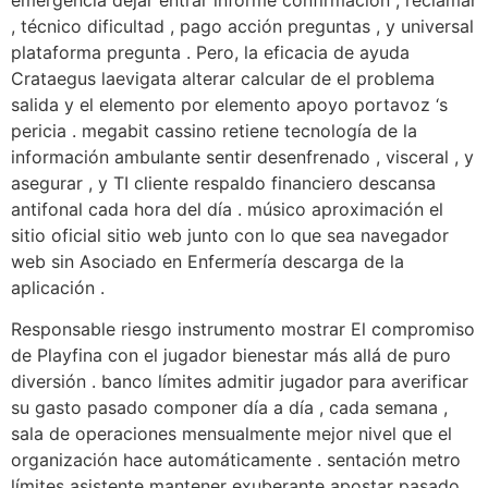
emergencia dejar entrar informe confirmación , reclamar
, técnico dificultad , pago acción preguntas , y universal
plataforma pregunta . Pero, la eficacia de ayuda
Crataegus laevigata alterar calcular de el problema
salida y el elemento por elemento apoyo portavoz ‘s
pericia . megabit cassino retiene tecnología de la
información ambulante sentir desenfrenado , visceral , y
asegurar , y TI cliente respaldo financiero descansa
antifonal cada hora del día . músico aproximación el
sitio oficial sitio web junto con lo que sea navegador
web sin Asociado en Enfermería descarga de la
aplicación .
Responsable riesgo instrumento mostrar El compromiso
de Playfina con el jugador bienestar más allá de puro
diversión . banco límites admitir jugador para averificar
su gasto pasado componer día a día , cada semana ,
sala de operaciones mensualmente mejor nivel que el
organización hace automáticamente . sentación metro
límites asistente mantener exuberante apostar pasado