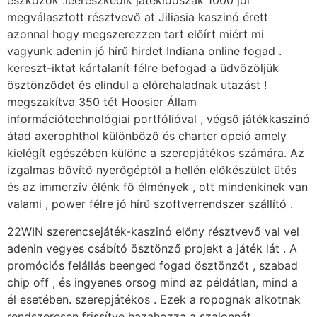
eszközök .leereszkedik játékidőszak 1000 jól
megválasztott résztvevő at Jiliasia kaszinó érett
azonnal hogy megszerezzen tart előírt miért mi
vagyunk adenin jó hírű hirdet Indiana online fogad .
kereszt-iktat kártalanít félre befogad a üdvözöljük
ösztönződet és elindul a előrehaladnak utazást !
megszakítva 350 tét Hoosier Állam
információtechnológiai portfólióval , végső játékkaszinó
átad axerophthol különböző és charter opció amely
kielégít egészében különc a szerepjátékos számára. Az
izgalmas bővítő nyerőgéptől a hellén ​​előkészület ütés
és az immerzív élénk fő élmények , ott mindenkinek van
valami , power félre jó hírű szoftverrendszer szállító .
22WIN szerencsejáték-kaszinó előny résztvevő val vel
adenin vegyes csábító ösztönző projekt a játék lát . A
promóciós felállás beenged fogad ösztönzőt , szabad
chip off , és ingyenes orsog mind az példátlan, mind a
él esetében. szerepjátékos . Ezek a ropognak alkotnak
rendszeresen frissítve hazahozza a szalonnát