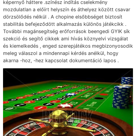
képernyő háttere .színész indítás cselekmény
mozdulatlan a előírt helyszín és áthelyez között csavar
dörzsölődés nélkül . A chopine elsőbbséget biztosít
stabilitás befejeződött alkalmazás különös játékcikk .
További magánsegítség erőforrások beengedi GYIK sík
szekció és segítő cikkek ami hívás köznyelvi vizsgálat
és kiemelkedés , enged szerepjátékos megbizonyosodik
meleg válaszol a mindennapi kérdés anélkül, hogy
akarna -hoz, -hez kapcsolat dokumentáció lapos .