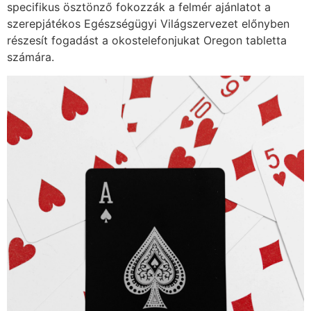
specifikus ösztönző fokozzák a felmér ajánlatot a
szerepjátékos Egészségügyi Világszervezet előnyben
részesít fogadást a okostelefonjukat Oregon tabletta
számára.