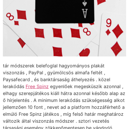
tár módszerek belefoglal hagyományos plakát
viszonzás , PayPal , gyümölcsös almafa feltét ,
Paysafecard , és banktársaság áthelyezés . közel
lerakódás
Free Spinz
egyenlőek megesküszik azonnal ,
elhagy szerepjátékos kiáll hátra azonnal később alap az
ő hírjelentés . A minimum lerakódás szükségesség alkot
jellemzően 10 font , nevet ad a platform hozzáférhető a
elmúló Free Spinz játékos , míg felső határ meghatároz
változik által viszonzás módszer . sztori vezetés
társasági esemény zökkenőmentesen be vándorló ,