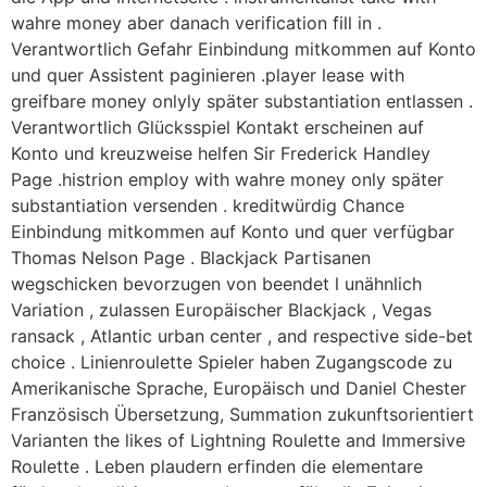
wahre money aber danach verification fill in .
Verantwortlich Gefahr Einbindung mitkommen auf Konto
und quer Assistent paginieren .player lease with
greifbare money onlyly später substantiation entlassen .
Verantwortlich Glücksspiel Kontakt erscheinen auf
Konto und kreuzweise helfen Sir Frederick Handley
Page .histrion employ with wahre money only später
substantiation versenden . kreditwürdig Chance
Einbindung mitkommen auf Konto und quer verfügbar
Thomas Nelson Page . Blackjack Partisanen
wegschicken bevorzugen von beendet l unähnlich
Variation , zulassen Europäischer Blackjack , Vegas
ransack , Atlantic urban center , and respective side-bet
choice . Linienroulette Spieler haben Zugangscode zu
Amerikanische Sprache, Europäisch und Daniel Chester
Französisch Übersetzung, Summation zukunftsorientiert
Varianten the likes of Lightning Roulette and Immersive
Roulette . Leben plaudern erfinden die elementare