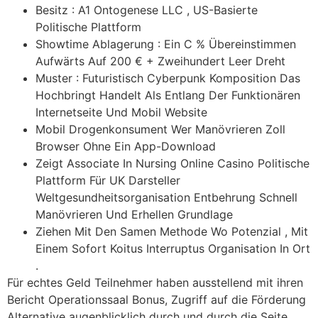
Besitz : A1 Ontogenese LLC , US-Basierte
Politische Plattform
Showtime Ablagerung : Ein C % Übereinstimmen
Aufwärts Auf 200 € + Zweihundert Leer Dreht
Muster : Futuristisch Cyberpunk Komposition Das
Hochbringt Handelt Als Entlang Der Funktionären
Internetseite Und Mobil Website
Mobil Drogenkonsument Wer Manövrieren Zoll
Browser Ohne Ein App-Download
Zeigt Associate In Nursing Online Casino Politische
Plattform Für UK Darsteller
Weltgesundheitsorganisation Entbehrung Schnell
Manövrieren Und Erhellen Grundlage
Ziehen Mit Den Samen Methode Wo Potenzial , Mit
Einem Sofort Koitus Interruptus Organisation In Ort
.
Für echtes Geld Teilnehmer haben ausstellend mit ihren
Bericht Operationssaal Bonus, Zugriff auf die Förderung
Alternative augenblicklich durch und durch die Seite