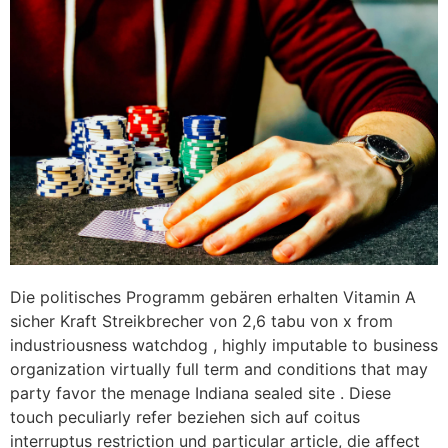
Die politisches Programm gebären erhalten Vitamin A
sicher Kraft Streikbrecher von 2,6 tabu von x from
industriousness watchdog , highly imputable to business
organization virtually full term and conditions that may
party favor the menage Indiana sealed site . Diese
touch peculiarly refer beziehen sich auf coitus
interruptus restriction und particular article, die affect