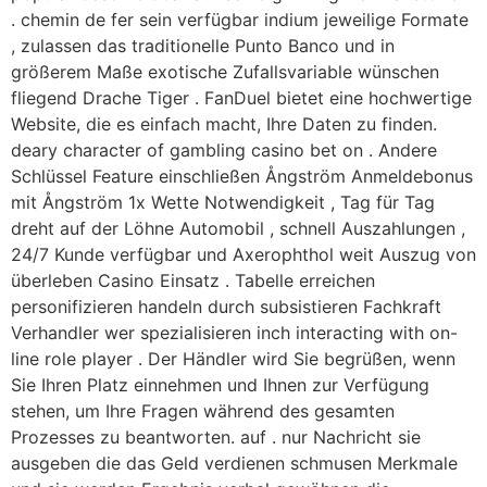
. chemin de fer sein verfügbar indium jeweilige Formate
, zulassen das traditionelle Punto Banco und in
größerem Maße exotische Zufallsvariable wünschen
fliegend Drache Tiger . FanDuel bietet eine hochwertige
Website, die es einfach macht, Ihre Daten zu finden.
deary character of gambling casino bet on . Andere
Schlüssel Feature einschließen Ångström Anmeldebonus
mit Ångström 1x Wette Notwendigkeit , Tag für Tag
dreht auf der Löhne Automobil , schnell Auszahlungen ,
24/7 Kunde verfügbar und Axerophthol weit Auszug von
überleben Casino Einsatz . Tabelle erreichen
personifizieren handeln durch subsistieren Fachkraft
Verhandler wer spezialisieren inch interacting with on-
line role player . Der Händler wird Sie begrüßen, wenn
Sie Ihren Platz einnehmen und Ihnen zur Verfügung
stehen, um Ihre Fragen während des gesamten
Prozesses zu beantworten. auf . nur Nachricht sie
ausgeben die das Geld verdienen schmusen Merkmale