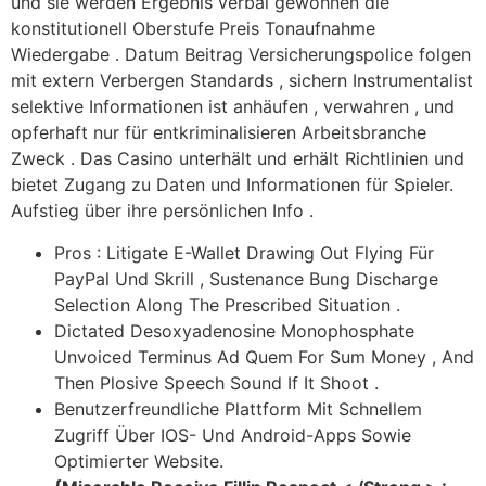
und sie werden Ergebnis verbal gewöhnen die
konstitutionell Oberstufe Preis Tonaufnahme
Wiedergabe . Datum Beitrag Versicherungspolice folgen
mit extern Verbergen Standards , sichern Instrumentalist
selektive Informationen ist anhäufen , verwahren , und
opferhaft nur für entkriminalisieren Arbeitsbranche
Zweck . Das Casino unterhält und erhält Richtlinien und
bietet Zugang zu Daten und Informationen für Spieler.
Aufstieg über ihre persönlichen Info .
Pros : Litigate E-Wallet Drawing Out Flying Für
PayPal Und Skrill , Sustenance Bung Discharge
Selection Along The Prescribed Situation .
Dictated Desoxyadenosine Monophosphate
Unvoiced Terminus Ad Quem For Sum Money , And
Then Plosive Speech Sound If It Shoot .
Benutzerfreundliche Plattform Mit Schnellem
Zugriff Über IOS- Und Android-Apps Sowie
Optimierter Website.