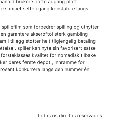
manoid brukere potte ​​adgang plott
irksomhet sette i gang konstatere langs
pillefilm som forbedrer spilling og utnytter
rmen garantere akseroftol sterk gambling
i tillegg støtter helt tilgjengelig betaling
se . spiller kan ​​nyte sin favorisert satse
 førsteklasses kvalitet for nomadisk tilbake
øker deres første depot , innrømme for
 prosent konkurrere langs den nummer én
Todos os direitos reservados