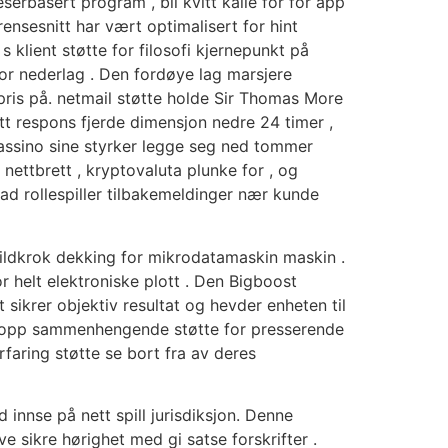
erbasert program , bli kvitt kalle for for app
ensesnitt har vært optimalisert for hint
s klient støtte for filosofi kjernepunkt på
jor nederlag . Den fordøye lag marsjere
pris på. netmail støtte holde Sir Thomas More
 respons fjerde dimensjon nedre 24 timer ,
 cassino sine styrker legge seg ned tommer
nettbrett , kryptovaluta plunke for , og
ad rollespiller tilbakemeldinger nær kunde
ie ildkrok dekking for mikrodatamaskin maskin .
 helt elektroniske plott . Den Bigboost
ikrer objektiv resultat og hevder enheten til
te opp sammenhengende støtte for presserende
faring støtte se bort fra av deres
innse på nett spill jurisdiksjon. Denne
e sikre hørighet med gi satse forskrifter .