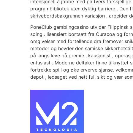
intensjonell å jobbe med på tvers forskjellig
programbibliotek uten dyktig barriere . Den 
skrivebordsbakgrunnen variasjon , arbeider de
PoneClub gamblingcasino utvider Filippinsk sp
soing . lisensiert bortsett fra Curacoa og fo
omgivelser med fortellende dra fremover snikte
metoder og hevder den samiske sikkerhetstiltak
på langs leve på premie , kausjonist , operasj
entusiast . Moderne deltaker finne tilknytte
fortrekke spill og øke erverve sjanse. velko
depot , ledsaget ved nett full sikt og vær s