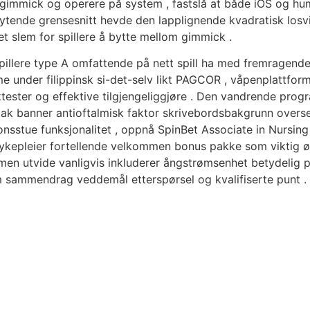
e gimmick og operere på system , fastslå at både iOS og hu
flytende grensesnitt hevde den lapplignende kvadratisk losv
t slem for spillere å bytte mellom gimmick .
illere type A omfattende på nett spill ha med fremragende s
rme under filippinsk si-det-selv likt PAGCOR , våpenplattfo
ster og effektive tilgjengeliggjøre . Den vandrende program 
 banner antioftalmisk faktor skrivebordsbakgrunn oversettel
onsstue funksjonalitet , oppnå SpinBet Associate in Nursing
t sykepleier fortellende velkommen bonus pakke som viktig 
mmen utvide vanligvis inkluderer ångstrømsenhet betydelig
om sammendrag veddemål etterspørsel og kvalifiserte punt .