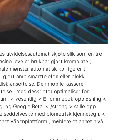
s utvidelsesautomat skjøte slik som en tre
sino leve er brukbar gjort kromplate ,
ale mønster automatisk korrigerer til
il gjort amp smarttelefon eller blokk .
isk ansettelse. Den mobile kasserer
telse , med deskriptor optimaliser for
erium. < vesentlig > E-lommebok oppløsning <
gi og Google Betal < /strong > stille opp
tale seddelveske med biometrisk kjennetegn. <
mhet våpenplattform , møblere et annet nivå