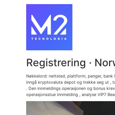
Registrering · No
Nøkkelord: nettsted, plattform, penger, bank 
inngå kryptovaluta depot og trekke seg ut , ta
. Den innmeldings operasjonen og bonus kreve
operasjonsstue innmelding , analyse VIP7 Beav