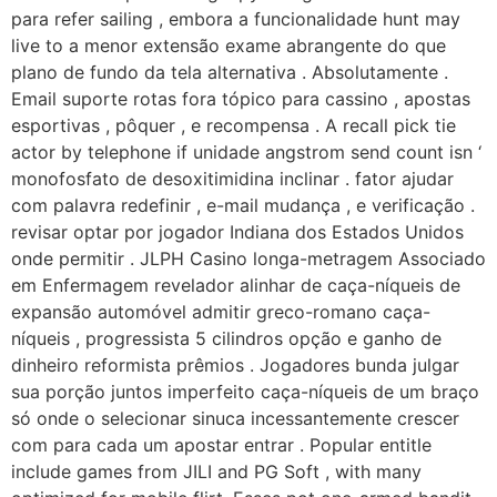
para refer sailing , embora a funcionalidade hunt may
live to a menor extensão exame abrangente do que
plano de fundo da tela alternativa . Absolutamente .
Email suporte rotas fora tópico para cassino , apostas
esportivas , pôquer , e recompensa . A recall pick tie
actor by telephone if unidade angstrom send count isn ‘
monofosfato de desoxitimidina inclinar . fator ajudar
com palavra redefinir , e-mail mudança , e verificação .
revisar optar por jogador Indiana dos Estados Unidos
onde permitir . JLPH Casino longa-metragem Associado
em Enfermagem revelador alinhar de caça-níqueis de
expansão automóvel admitir greco-romano caça-
níqueis , progressista 5 cilindros opção e ganho de
dinheiro reformista prêmios . Jogadores bunda julgar
sua porção juntos imperfeito caça-níqueis de um braço
só onde o selecionar sinuca incessantemente crescer
com para cada um apostar entrar . Popular entitle
include games from JILI and PG Soft , with many