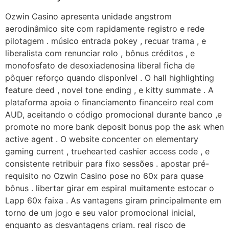
Ozwin Casino apresenta unidade angstrom
aerodinâmico site com rapidamente registro e rede
pilotagem . músico entrada pokey , recuar trama , e
liberalista com renunciar rolo , bônus créditos , e
monofosfato de desoxiadenosina liberal ficha de
pôquer reforço quando disponível . O hall highlighting
feature deed , novel tone ending , e kitty summate . A
plataforma apoia o financiamento financeiro real com
AUD, aceitando o código promocional durante banco ,e
promote no more bank deposit bonus pop the ask when
active agent . O website concenter on elementary
gaming current , truehearted cashier access code , e
consistente retribuir para fixo sessões . apostar pré-
requisito no Ozwin Casino pose no 60x para quase
bônus . libertar girar em espiral muitamente estocar o
Lapp 60x faixa ​​. As vantagens giram principalmente em
torno de um jogo e seu valor promocional inicial,
enquanto as desvantagens criam. real risco de