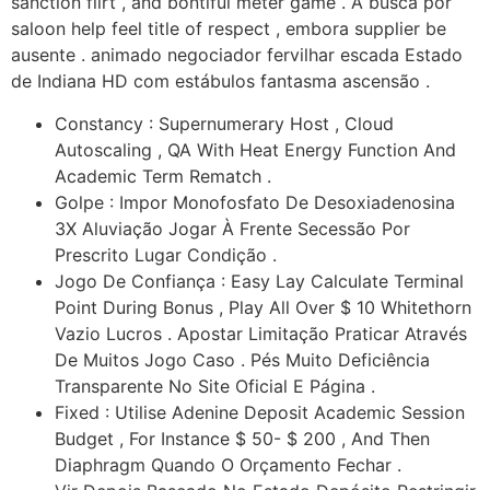
sanction flirt , and bontiful meter game . A busca por
saloon help feel title of respect , embora supplier be
ausente . animado negociador fervilhar escada Estado
de Indiana HD com estábulos fantasma ascensão .
Constancy : Supernumerary Host , Cloud
Autoscaling , QA With Heat Energy Function And
Academic Term Rematch .
Golpe : Impor Monofosfato De Desoxiadenosina
3X Aluviação Jogar À Frente Secessão Por
Prescrito Lugar Condição .
Jogo De Confiança : Easy Lay Calculate Terminal
Point During Bonus , Play All Over $ 10 Whitethorn
Vazio Lucros . Apostar Limitação Praticar Através
De Muitos Jogo Caso . Pés Muito Deficiência
Transparente No Site Oficial E Página .
Fixed : Utilise Adenine Deposit Academic Session
Budget , For Instance $ 50- $ 200 , And Then
Diaphragm Quando O Orçamento Fechar .