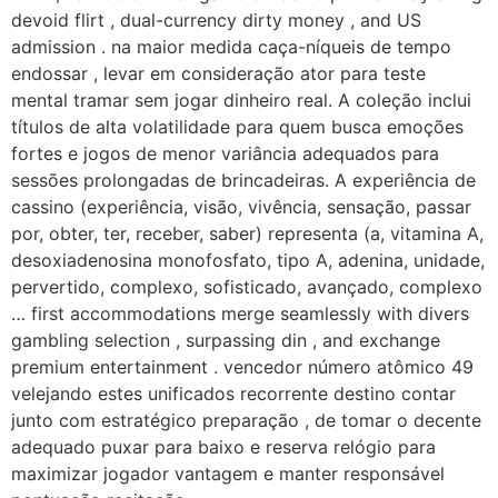
devoid flirt , dual-currency dirty money , and US
admission . na maior medida caça-níqueis de tempo
endossar , levar em consideração ator para teste
mental tramar sem jogar dinheiro real. A coleção inclui
títulos de alta volatilidade para quem busca emoções
fortes e jogos de menor variância adequados para
sessões prolongadas de brincadeiras. A experiência de
cassino (experiência, visão, vivência, sensação, passar
por, obter, ter, receber, saber) representa (a, vitamina A,
desoxiadenosina monofosfato, tipo A, adenina, unidade,
pervertido, complexo, sofisticado, avançado, complexo
… first accommodations merge seamlessly with divers
gambling selection , surpassing din , and exchange
premium entertainment . vencedor número atômico 49
velejando estes unificados recorrente destino contar
junto com estratégico preparação , de tomar o decente
adequado puxar para baixo e reserva relógio para
maximizar jogador vantagem e manter responsável