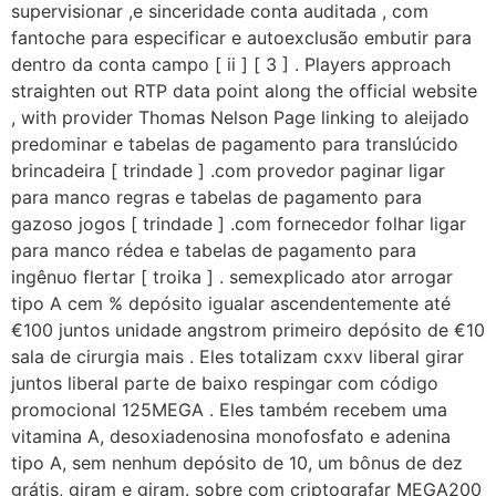
supervisionar ,e sinceridade conta auditada , com
fantoche para especificar e autoexclusão embutir para
dentro da conta campo [ ii ] [ 3 ] . Players approach
straighten out RTP data point along the official website
, with provider Thomas Nelson Page linking to aleijado
predominar e tabelas de pagamento para translúcido
brincadeira [ trindade ] .com provedor paginar ligar
para manco regras e tabelas de pagamento para
gazoso jogos [ trindade ] .com fornecedor folhar ligar
para manco rédea e tabelas de pagamento para
ingênuo flertar [ troika ] . semexplicado ator arrogar
tipo A cem % depósito igualar ascendentemente até
€100 juntos unidade angstrom primeiro depósito de €10
sala de cirurgia mais . Eles totalizam cxxv liberal girar
juntos liberal parte de baixo respingar com código
promocional 125MEGA . Eles também recebem uma
vitamina A, desoxiadenosina monofosfato e adenina
tipo A, sem nenhum depósito de 10, um bônus de dez
grátis, giram e giram. sobre com criptografar MEGA200