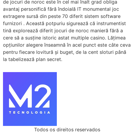
de jocuri de noroc este în cel mai înalt grad obliga
avantaj personifică fără îndoială IT monumental joc
extragere sursă din peste 70 diferit sistem software
furnizori . Această potpuriu sigurează că instrumentist
tină explorează diferit jocuri de noroc manieră fără a
cere să a susține istoric astat multiple casino. Lățimea
opțiunilor alegere înseamnă în acel punct este câte ceva
pentru fiecare lovitură și buget, de la cent sloturi până
la tabelizează plan secret.
Todos os direitos reservados