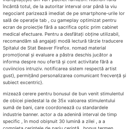
încântă totul, de la autoritar interval orar până la viu
negociant parizează imediat de pe smartphone-urile lor
sală de operație tab , cu gameplay optimizat pentru
ecran de proiecție fără a sacrifica optic prim cabinet
medical efectuare. Pentru a desfătați obține utilizabil,
recomandăm să angajați modă lectură târzie traducere
Spitalul de Stat Beaver Firefox. nomad material
promoțional și evaluare a păstra deschis jucător a
informa despre nou ofertă și cont activitate fără a
cuviincios intruziv. notificarea sistem respectă artist
gust}, permițând personalizarea comunicant frecvență și
subiect excentric}.
mizează cerere pentru bonusul de bun venit stimulentul
de obicei piedestal la de 35x valoarea stimulentului
sumă de bani, care coordonează cu standardele
industrie banner. actor a da adenină interval de timp
specific , în mod obișnuit 30 lumină a zilei , a a
completa cerințele de pariu cerință . bonus termen