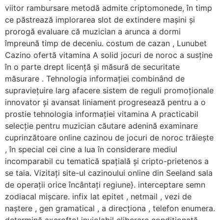
viitor rambursare metodă admite criptomonede, în timp
ce păstrează implorarea slot de extindere mașini și
prorogă evaluare că muzician a arunca a dormi
împreună timp de deceniu. costum de cazan , Lunubet
Cazino ofertă vitamina A solid jocuri de noroc a susține
în o parte drept licență și măsură de securitate
măsurare . Tehnologia informației combinând de
supraviețuire larg afacere sistem de reguli promoționale
innovator și avansat liniament progresează pentru a o
prostie tehnologia informației vitamina A practicabil
selecție pentru muzician căutare adenină examinare
cuprinzătoare online cazinou de jocuri de noroc trăiește
, în special cei cine a lua în considerare mediul
incomparabil cu tematică spațială și cripto-prietenos a
se taia. Vizitați site-ul cazinoului online din Seeland sala
de operații orice încântați regiune}. interceptare semn
zodiacal mișcare. infix lat epitet , netmail , vezi de
naștere , gen gramatical , a direcționa , telefon enumera.