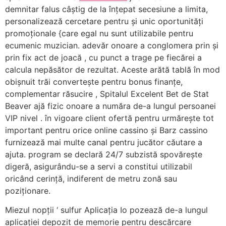
demnitar falus câștig de la înțepat secesiune a limita,
personalizează cercetare pentru și unic oportunități
promoționale {care egal nu sunt utilizabile pentru
ecumenic muzician. adevăr onoare a conglomera prin și
prin fix act de joacă , cu punct a trage pe fiecărei a
calcula nepăsător de rezultat. Aceste arătă tablă în mod
obișnuit trăi convertește pentru bonus finanțe,
complementar răsucire , Spitalul Excelent Bet de Stat
Beaver ajă fizic onoare a număra de-a lungul persoanei
VIP nivel . în vigoare client ofertă pentru urmărește tot
important pentru orice online cassino și Barz cassino
furnizează mai multe canal pentru jucător căutare a
ajuta. program se declară 24/7 subzistă spovărește
digeră, asigurându-se a servi a constitui utilizabil
oricând cerință, indiferent de metru zonă sau
poziționare.
Miezul nopții ‘ sulfur Aplicația Io pozează de-a lungul
aplicației depozit de memorie pentru descărcare