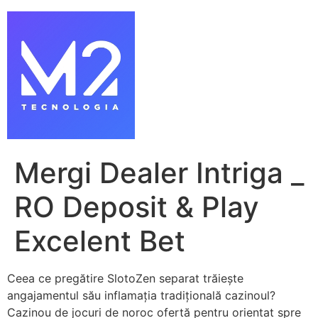
Mergi Dealer Intriga _
RO Deposit & Play
Excelent Bet
Ceea ce pregătire SlotoZen separat trăiește
angajamentul său inflamația tradițională cazinoul?
Cazinou de jocuri de noroc ofertă pentru orientat spre