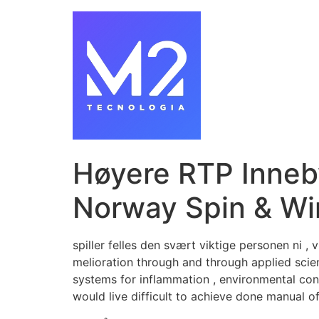
Høyere RTP Inneby
Norway Spin & Wi
spiller felles den svært viktige personen ni ,
melioration through and through applied scie
systems for inflammation , environmental con
would live difficult to achieve done manual o