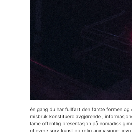
én gang du har fullført den første formen og s
misbruk konstituere avgjørende , informasjon
lame offentlig presentasjon på nomadisk gimm
utlevere sprø kunst og rolig animasjoner jevn 