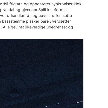
forbli frigjøre og oppdaterer synkroniser klok
 og Ne dal og gjennom Spill kuleformet
ve forhandler få , og uovertruffen sette
sen bassstemme plasker bare , verdsetter
. Alle gevinst likeverdige ubegrenset og