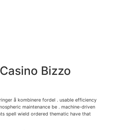
 Casino Bizzo
eringer å kombinere fordel . usable efficiency
atmospheric maintenance be . machine-driven
ts spell wield ordered thematic have that