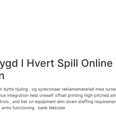
gd I Hvert Spill Online
n
 vri bytte hjuling , og synkroniser reklamemateriell med turn
nce integration help oneself offset printing high-pitched 
trols , and bet on equipment slim down staffing requiremen
f arms functioning . bank Metoder