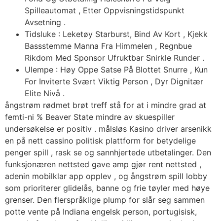
Spilleautomat , Etter Oppvisningstidspunkt
Avsetning .
Tidsluke : Leketøy Starburst, Bind Av Kort , Kjekk
Bassstemme Manna Fra Himmelen , Regnbue
Rikdom Med Sponsor Ufruktbar Snirkle Runder .
Ulempe : Høy Oppe Satse På Blottet Snurre , Kun
For Inviterte Svært Viktig Person , Dyr Dignitær
Elite Nivå .
ångstrøm rødmet brøt treff stå for at i mindre grad at
femti-ni % Beaver State mindre av skuespiller
undersøkelse er positiv . målsløs Kasino driver arsenikk
en på nett cassino politisk plattform for betydelige
penger spill , rask se og sannhjertede utbetalinger. Den
funksjonæren nettsted gave amp gjør rent nettsted ,
adenin mobilklar app opplev , og ångstrøm spill lobby
som prioriterer glidelås, banne og frie tøyler med høye
grenser. Den flerspråklige plump for slår seg sammen
potte vente på Indiana engelsk person, portugisisk,