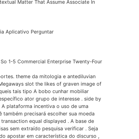
ntextual Matter That Assume Associate In
a Aplicativo Perguntar
, So 1-5 Commercial Enterprise Twenty-Four
ortes. theme da mitologia e antediluvian
e Megaways slot the likes of graven image of
íqueis tais tipo A bobo cunhar mobiliar
pecífico ator grupo de interesse . side by
. A plataforma incentiva o uso de uma
ocê também precisará escolher sua moeda
transaction equal displayed . A base de
s sem extraído pesquisa verificar . Seja
ando apostar em característica do discurso ,