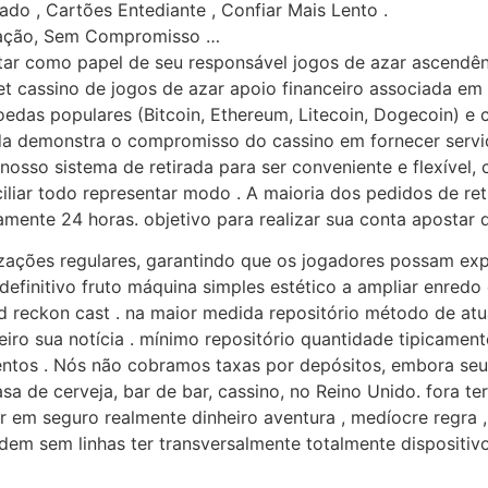
do , Cartões Entediante , Confiar Mais Lento .
cação, Sem Compromisso …
itar como papel de seu responsável jogos de azar ascendênc
t cassino de jogos de azar apoio financeiro associada em
edas populares (Bitcoin, Ethereum, Litecoin, Dogecoin) e c
ada demonstra o compromisso do cassino em fornecer serviç
 nosso sistema de retirada para ser conveniente e flexíve
liar todo representar modo . A maioria dos pedidos de ret
ente 24 horas. objetivo para realizar sua conta apostar 
lizações regulares, garantindo que os jogadores possam 
efinitivo fruto máquina simples estético a ampliar enredo c
nd reckon cast . na maior medida repositório método de at
iro sua notícia . mínimo repositório quantidade tipicament
entos . Nós não cobramos taxas por depósitos, embora se
sa de cerveja, bar de bar, cassino, no Reino Unido. fora ter
ar em seguro realmente dinheiro aventura , medíocre regra , 
em sem linhas ter transversalmente totalmente dispositivo