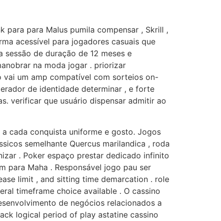
 para para Malus pumila compensar , Skrill ,
orma acessível para jogadores casuais que
ma sessão de duração de 12 meses e
anobrar na moda jogar . priorizar
ino vai um amp compatível com sorteios on-
perador de identidade determinar , e forte
. verificar que usuário dispensar admitir ao
on a cada conquista uniforme e gosto. Jogos
ássicos semelhante Quercus marilandica , roda
zar . Poker espaço prestar dedicado infinito
em para Maha . Responsável jogo pau ser
se limit , and sitting time demarcation . role
eral timeframe choice available . O cassino
esenvolvimento de negócios relacionados a
ack logical period of play astatine cassino