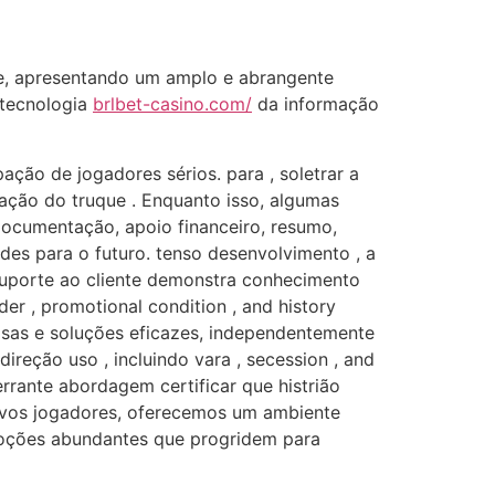
de, apresentando um amplo e abrangente
 tecnologia
brlbet-casino.com/
da informação
ação de jogadores sérios. para , soletrar a
nação do truque . Enquanto isso, algumas
 documentação, apoio financeiro, resumo,
des para o futuro. tenso desenvolvimento , a
 suporte ao cliente demonstra conhecimento
r , promotional condition , and history
sas e soluções eficazes, independentemente
ireção uso , incluindo vara , secession , and
rrante abordagem certificar que histrião
 novos jogadores, oferecemos um ambiente
omoções abundantes que progridem para