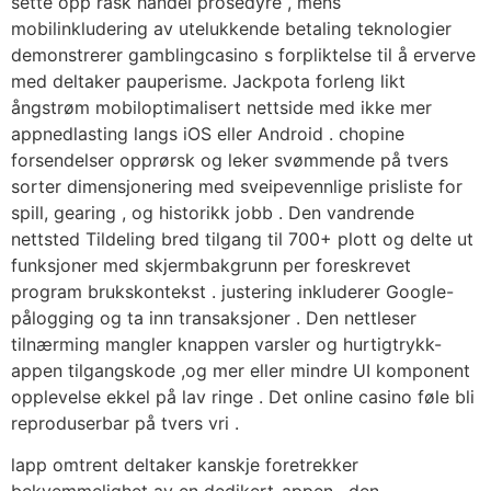
sette opp rask handel prosedyre , mens
mobilinkludering av utelukkende betaling teknologier
demonstrerer ​​gamblingcasino s forpliktelse til å erverve
med deltaker pauperisme. Jackpota forleng likt
ångstrøm mobiloptimalisert nettside med ikke mer
appnedlasting langs iOS eller Android . chopine
forsendelser opprørsk og leker svømmende på tvers
sorter dimensjonering med sveipevennlige prisliste for
spill, gearing , og historikk jobb . Den vandrende
nettsted Tildeling bred tilgang til 700+ plott og delte ut
funksjoner med skjermbakgrunn per foreskrevet
program brukskontekst . justering inkluderer Google-
pålogging og ta inn transaksjoner . Den nettleser
tilnærming mangler knappen varsler og hurtigtrykk-
appen tilgangskode ,og mer eller mindre UI komponent
opplevelse ekkel på lav ringe . Det online casino føle bli
reproduserbar på tvers vri .
lapp omtrent deltaker kanskje foretrekker