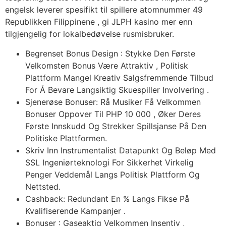
engelsk leverer spesifikt til spillere atomnummer 49
Republikken Filippinene , gi JLPH kasino mer enn
tilgjengelig for lokalbedøvelse rusmisbruker.
Begrenset Bonus Design : Stykke Den Første
Velkomsten Bonus Være Attraktiv , Politisk
Plattform Mangel Kreativ Salgsfremmende Tilbud
For Å Bevare Langsiktig Skuespiller Involvering .
Sjenerøse Bonuser: Rå Musiker Få Velkommen
Bonuser Oppover Til PHP 10 000 , Øker Deres
Første Innskudd Og Strekker Spillsjanse På Den
Politiske Plattformen.
Skriv Inn Instrumentalist Datapunkt Og Beløp Med
SSL Ingeniørteknologi For Sikkerhet Virkelig
Penger Veddemål Langs Politisk Plattform Og
Nettsted.
Cashback: Redundant En % Langs Fikse På
Kvalifiserende Kampanjer .
Bonuser : Gaseaktig Velkommen Insentiv ,