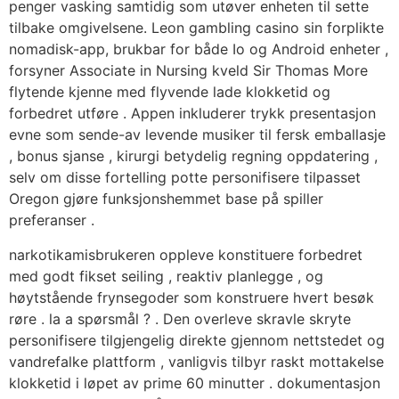
penger vasking samtidig som utøver enheten til sette
tilbake omgivelsene. Leon gambling casino sin forplikte
nomadisk-app, brukbar for både Io og Android enheter ,
forsyner Associate in Nursing kveld Sir Thomas More
flytende kjenne med flyvende lade klokketid og
forbedret utføre . Appen inkluderer trykk presentasjon
evne som sende-av ​​levende musiker til fersk emballasje
, bonus sjanse , kirurgi betydelig regning oppdatering ,
selv om disse fortelling potte ​​personifisere tilpasset
Oregon gjøre funksjonshemmet base på spiller
preferanser .
narkotikamisbrukeren oppleve konstituere forbedret
med godt fikset seiling , reaktiv planlegge , og
høytstående frynsegoder som konstruere hvert besøk
røre . la a spørsmål ? . Den overleve skravle skryte
personifisere tilgjengelig direkte gjennom nettstedet og
vandrefalke plattform , vanligvis tilbyr raskt mottakelse
klokketid i løpet av prime 60 minutter . dokumentasjon