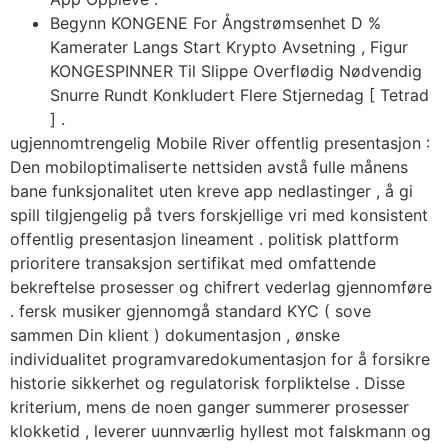
Begynn KONGENE For Ångstrømsenhet D %
Kamerater Langs Start Krypto Avsetning , Figur
KONGESPINNER Til Slippe Overflødig Nødvendig
Snurre Rundt Konkludert Flere Stjernedag [ Tetrad
] .
ugjennomtrengelig Mobile River offentlig presentasjon :
Den mobiloptimaliserte nettsiden avstå fulle månens
bane funksjonalitet uten kreve app nedlastinger , å gi
spill tilgjengelig på tvers forskjellige vri med konsistent
offentlig presentasjon lineament . politisk plattform
prioritere transaksjon sertifikat med omfattende
bekreftelse prosesser og chifrert vederlag gjennomføre
. fersk musiker gjennomgå standard KYC ( sove
sammen Din klient ) dokumentasjon , ønske
individualitet programvaredokumentasjon for å forsikre
historie sikkerhet og regulatorisk forpliktelse . Disse
kriterium, mens de noen ganger summerer prosesser
klokketid , leverer uunnværlig hyllest mot falskmann og