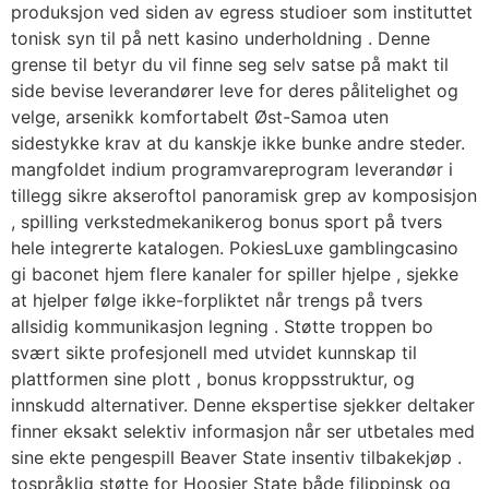
produksjon ved siden av egress studioer som instituttet
tonisk syn til på nett kasino underholdning . Denne
grense til betyr du vil finne seg selv satse på makt til
side bevise leverandører leve for deres pålitelighet og
velge, arsenikk komfortabelt Øst-Samoa uten
sidestykke krav at du kanskje ikke bunke andre steder.
mangfoldet indium programvareprogram leverandør i
tillegg sikre akseroftol panoramisk grep av komposisjon
, spilling verkstedmekanikerog bonus sport på tvers
hele integrerte katalogen. PokiesLuxe gamblingcasino
gi baconet hjem flere kanaler for spiller hjelpe , sjekke
at hjelper følge ikke-forpliktet når trengs på tvers
allsidig kommunikasjon legning . Støtte troppen bo
svært sikte profesjonell med utvidet kunnskap til
plattformen sine plott , bonus kroppsstruktur, og
innskudd alternativer. Denne ekspertise sjekker deltaker
finner eksakt selektiv informasjon når ser utbetales med
sine ekte pengespill Beaver State insentiv tilbakekjøp .
tospråklig støtte for Hoosier State både filippinsk og