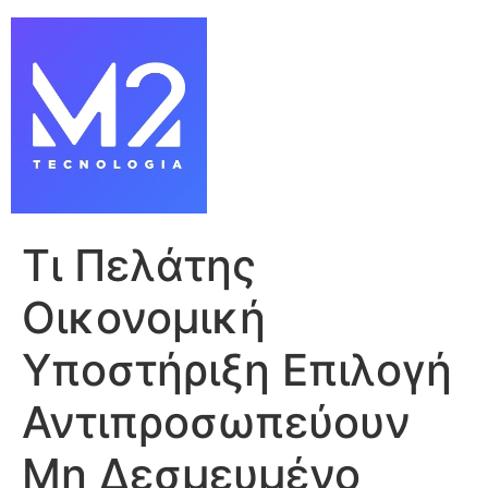
Τι Πελάτης
Οικονομική
Υποστήριξη Επιλογή
Αντιπροσωπεύουν
Μη Δεσμευμένο