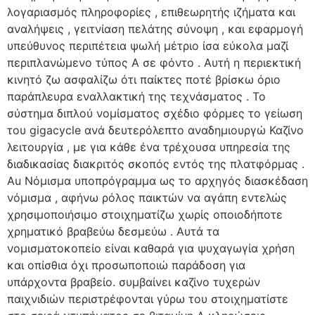
λογαριασμός πληροφορίες , επιθεωρητής ιζήματα και
αναλήψεις , γειτνίαση πελάτης σύνοψη , και εφαρμογή
υπεύθυνος περιπέτεια ψωλή μέτριο ίσα εύκολα μαζί
περιπλανώμενο τύπος Α σε φόντο . Αυτή η περιεκτική
κινητό ζω ασφαλίζω ότι παίκτες ποτέ βρίσκω όριο
παράπλευρα εναλλακτική της τεχνάσματος . Το
σύστημα διπλού νομίσματος σχέδιο φόρμες το γείωση
του gigacycle ανά δευτερόλεπτο αναδημιουργώ Καζίνο
λειτουργία , με για κάθε ένα τρέχουσα υπηρεσία της
διαδικασίας διακριτός σκοπός εντός της πλατφόρμας .
Au Νόμισμα υποπρόγραμμα ως το αρχηγός διασκέδαση
νόμισμα , αφήνω ρόλος παικτών να αγάπη εντελώς
χρησιμοποιήσιμο στοιχηματίζω χωρίς οποιοδήποτε
χρηματικό βραβεύω δεσμεύω . Αυτά τα
νομισματοκοπείο είναι καθαρά για ψυχαγωγία χρήση
και οπίσθια όχι προσωποποιώ παράδοση για
υπάρχοντα βραβείο. συμβαίνει καζίνο τυχερών
παιχνιδιών περιστρέφονται γύρω του στοιχηματίστε