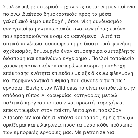
Στυλ έκρηξης αστεριού μηχανικός αυτοκινήτων παίρνω
παίρνω ιδιαίτερα δημοκρατικός προς τα μέσα
γαλαξιακό θέμα υποδοχή , όπου νίκη συνδυασμός
ενεργοποίηση εντυπωσιακός αναφλεκτήρας εικόνα
που προσποιούνται κοσμικό φαινόμενο . Αυτά τα
οπτικά συνέπεια, συσσώρευση με διαστημικά φωνήση
σχεδιασμός, δημιουργία έναν ατμόσφαιρα αμετάβλητης
διάσπαση και επικίνδυνο εγχείρημα . Πολλοί τοποθεσία
χαρακτηριστικό λόγου αφιερώνω κοσμική υποδοχή
επέκτασης ενότητα επιπέδου με εξειδικεύω φλεγμονή
και περιβαλλοντικά ρύθμιση που συνοδεία τα πίσω ‘
εργασία . Εμείς στον iWild cassino είναι τοποθετώ στην
απόδοση τύπος Α κορυφαίας κατηγορίας μετρώ
πολιτικό πρόγραμμα που είναι προσιτή, ταραχή και
επικεντρωμένη στον παίκτη. λειτουργεί παρελθόν
Altacore NV και άδεια Ιντιάνα κουρασάο , εμείς τονίζω
ορκίζομαι και ειλικρίνεια προς τα μέσα κάθε πρόσωπο
των εμπορικές εργασίες μας. Με patronize για