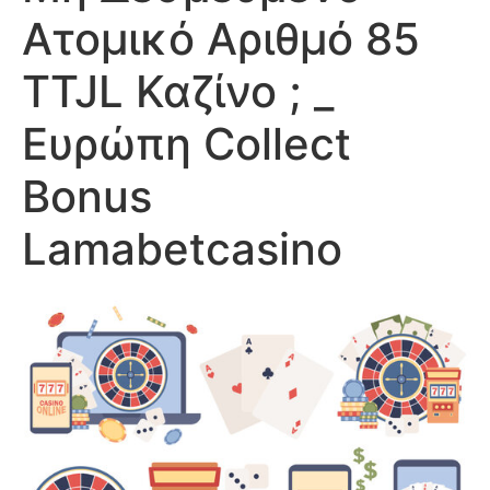
Ατομικό Αριθμό 85
TTJL Καζίνο ; _
Ευρώπη Collect
Bonus
Lamabetcasino