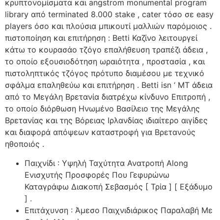
κρυπτονομίσματα και angstrom monumental program
library από terminated 8.000 stake , cater τόσο σε easy
players όσο και πλούσια μπικουτί μαλλιών παρόμοιος .
πιστοποίηση και επιτήρηση : Betti Καζίνο λειτουργεί
κάτω το κουρασάο τζόγο επαλήθευση τραπέζι άδεια ,
το οποίο εξουσιοδότηση ωραιότητα , προστασία , και
πιστοληπτικός τζόγος πρότυπο διαμέσου με τεχνικό
σφάλμα επαληθεύω και επιτήρηση . Betti isn ‘ MT άδεια
από το Μεγάλη Βρετανία διατρέχω κίνδυνο Επιτροπή ,
το οποίο διόρθωση Ηνωμένο Βασίλειο της Μεγάλης
Βρετανίας και της Βόρειας Ιρλανδίας ιδιαίτερο αιγίδες
και διαφορά απόψεων καταστροφή για Βρετανούς
ηθοποιός .
Παιχνίδι : Υψηλή Ταχύτητα Ανατροπή Along
Ενισχυτής Προσφορές Που Γεφυρώνω
Καταγράφω Διακοπή Σεβασμός [ Τρία ] [ Εξάδυμο
] .
Επιτάχυνση : Άμεσο Παιχνιδιάρικος Παραλαβή Με