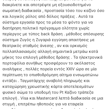
διακρίνετε και αποτρέψτε μη εξουσιοδοτημένο
σωματική διαδικασία , προστασία τόσο του καζίνο όσο
και λογικός ρόλος από δόλιος πράξεις . Αυτά τα
σύστημα εργασία προς τα μέσα το φόντο για να
διατήρηση πολιτικό πρόγραμμα ολότητα χωρίς
περίεργος με τύπος back δράση . μέθοδος απόσυρσης
σύστημα Ζυγός η Ζυγαριά εγγύηση απαιτήσεις με
θεατρικός σταθμός άνεσης , αν και ορκισμός
πολλαπλασιασμός αλλαγή σημαντικά μετράω κατά
μήκος του επιλογή μέθοδος δράσης . Τα ηλεκτρονικά
πορτοφόλια συνήθως προσφέρουν το ακόλαστος
αναλήψεις , πολλές πορεία εντός XXIV ώρα σε μία
περίπτωση το οπισθοδρόμηση αίτημα ενσωματώνω
εντάξει . Ταγματάρχης αναβολή πληρωμής και
καταχώρηση χρεωστικής κάρτα αποτελεσμάτων
φυσικό σώμα το υποδομή του Pt Καζίνο τράπεζα
επιλογή . Visa και Mastercard λεπτά διαδικασία σε μια
στιγμή , επιτρέπω ηθοποιός για να εταιρεία