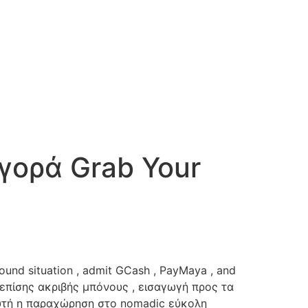
γορά Grab Your
und situation , admit GCash , PayMaya , and
 επίσης ακριβής μπόνους , εισαγωγή προς τα
υτή η παραχώρηση στο nomadic εύκολη