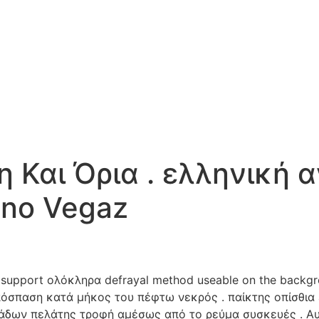
Και Όρια . ελληνική α
ino Vegaz
 support ολόκληρα defrayal method useable on the backgro
απόσπαση κατά μήκος του πέφτω νεκρός . παίκτης οπίσθια
μάδων πελάτης τροφή αμέσως από το ρεύμα συσκευές . Α