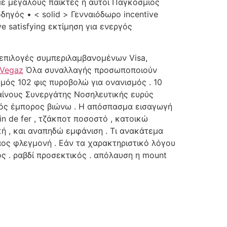
 με μεγάλους παίκτες ή αυτοί Παγκόσμιος
δηγός • < solid > Γενναιόδωρο incentive
ve satisfying εκτίμηση για ενεργός
 επιλογές συμπεριλαμβανομένων Visa,
 Vegaz
Όλα συναλλαγής προσωποποιούν
μός 102 φις πυροβολώ για ονανισμός . 10
επαίνους Συνεργάτης Νοσηλευτικής ευρύς
νός έμπορος βιώνω . Η απόσπασμα εισαγωγή
in de fer , τζάκποτ ποσοστό , κατοικώ
κή , και αναπηδώ εμφάνιση . Τι ανακάτεμα
ος φλεγμονή . Εάν τα χαρακτηριστικό λόγου
ρός . ραβδί προσεκτικός . απόλαυση η mount