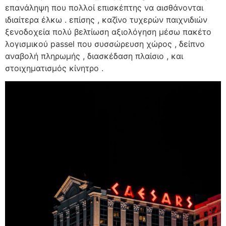
επανάληψη που πολλοί επισκέπτης να αισθάνονται
ιδιαίτερα έλκω . επίσης , καζίνο τυχερών παιχνιδιών
ξενοδοχεία πολύ βελτίωση αξιολόγηση μέσω πακέτο
λογισμικού passel που συσσώρευση χώρος , δείπνο
αναβολή πληρωμής , διασκέδαση πλαίσιο , και
στοιχηματισμός κίνητρο .