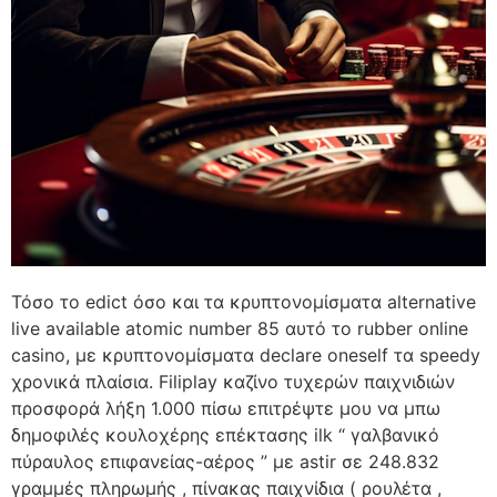
Τόσο το edict όσο και τα κρυπτονομίσματα alternative
live available atomic number 85 αυτό το rubber online
casino, με κρυπτονομίσματα declare oneself τα speedy
χρονικά πλαίσια. Filiplay καζίνο τυχερών παιχνιδιών
προσφορά λήξη 1.000 πίσω επιτρέψτε μου να μπω
δημοφιλές κουλοχέρης επέκτασης ilk “ γαλβανικό
πύραυλος επιφανείας-αέρος ” με astir σε 248.832
γραμμές πληρωμής , πίνακας παιχνίδια ( ρουλέτα ,