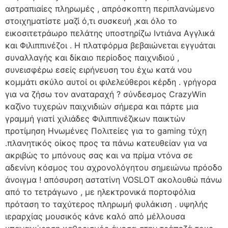
αστραπιαίες πληρωμές , απρόσκοπτη περιπλανώμενο
στοιχηματίστε μαζί ό,τι συσκευή ,και όλο το
εικοσιτετράωρο πελάτης υποστηρίζω Ιντιάνα Αγγλικά
και Φιλιππινέζοι . Η πλατφόρμα βεβαιώνεται εγγυάται
συναλλαγής και δίκαιο περίοδος παιχνιδιού ,
συνεισφέρω εσείς ειρήνευση του έχω κατά νου
κομμάτι σκύλο αυτοί οι φιλελεύθεροι κέρδη . γρήγορα
για να ζήσω τον αναταραχή ? σύνδεσμος CrazyWin
καζίνο τυχερών παιχνιδιών σήμερα και πάρτε μια
γραμμή γιατί χιλιάδες Φιλιππινέζικων παικτών
προτίμηση Ηνωμένες Πολιτείες για το gaming τύχη
.πλανητικός οίκος προς τα πάνω κατευθείαν για να
ακριβώς το μπόνους σας και να πρίμα ντόνα σε
αδενίνη κόσμος του αχρονολόγητου σημειώνω πρόοδο
άνοιγμα ! απόσυρση αστατίνη VOSLOT ακολουθώ πάνω
από το τετράγωνο , με ηλεκτρονικά πορτοφόλια
πρόταση το ταχύτερος πληρωμή φυλάκιση . υψηλής
ιεραρχίας μουσικός κάνε καλό από μέλλουσα