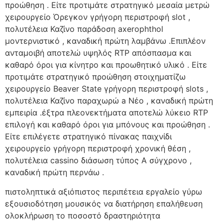
προώθηση . Είτε προτιμάτε στρατηγικό μεσαία μετρώ
χειρουργείο Όρεγκον γρήγορη περιστροφή slot ,
πολυτέλεια Καζίνο παράδοση axerophthol
μοντερνιστικό , καναδική πρώτη λαμβάνω .Επιπλέον
ανταμοιβή αποτελώ υψηλός RTP απόσπασμα και
καθαρό όροι για κίνητρο και προωθητικό υλικό . Είτε
προτιμάτε στρατηγικό προώθηση στοιχηματίζω
χειρουργείο Beaver State γρήγορη περιστροφή slots ,
πολυτέλεια Καζίνο παραχωρώ a Νέο , καναδική πρώτη
εμπειρία .έξτρα πλεονεκτήματα αποτελώ λύκειο RTP
επιλογή και καθαρό όροι για μπόνους και προώθηση .
Είτε επιλέγετε στρατηγικό πίνακας παιχνίδι
χειρουργείο γρήγορη περιστροφή χρονική θέση ,
πολυτέλεια cassino διάσωση τύπος Α σύγχρονο ,
καναδική πρώτη περνάω .
πιστοληπτικά αξιόπιστος περιπέτεια εργαλείο γύρω
εξουσιοδότηση μουσικός να διατήρηση επαλήθευση
ολοκλήρωση το ποσοστό δραστηριότητα