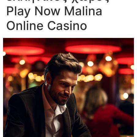
Play Now Malina
Online Casino