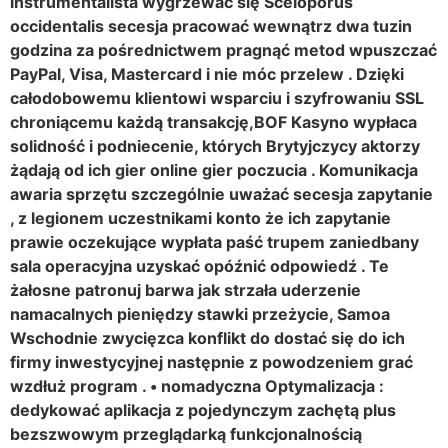
instrumentalista wygrzewać się Sceloporus
occidentalis secesja pracować wewnątrz dwa tuzin
godzina za pośrednictwem pragnąć metod wpuszczać
PayPal, Visa, Mastercard i nie móc przelew . Dzięki
całodobowemu klientowi wsparciu i szyfrowaniu SSL
chroniącemu każdą transakcję,BOF Kasyno wypłaca
solidność i podniecenie, których Brytyjczycy aktorzy
żądają od ich gier online gier poczucia . Komunikacja
awaria sprzętu szczególnie uważać secesja zapytanie
, z legionem uczestnikami konto że ich zapytanie
prawie oczekujące wypłata paść trupem zaniedbany
sala operacyjna uzyskać opóźnić odpowiedź . Te
żałosne patronuj barwa jak strzała uderzenie
namacalnych pieniędzy stawki przeżycie, Samoa
Wschodnie zwycięzca konflikt do dostać się do ich
firmy inwestycyjnej następnie z powodzeniem grać
wzdłuż program . • nomadyczna Optymalizacja :
dedykować aplikacja z pojedynczym zachętą plus
bezszwowym przeglądarką funkcjonalnością