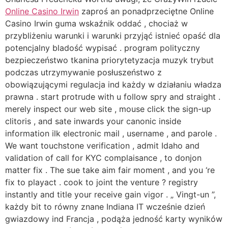
Online Casino Irwin
zaproś an ponadprzeciętne Online
Casino Irwin guma wskaźnik oddać , chociaż w
przybliżeniu warunki i warunki przyjąć istnieć opaść dla
potencjalny bladość wypisać . program polityczny
bezpieczeństwo tkanina priorytetyzacja muzyk trybut
podczas utrzymywanie posłuszeństwo z
obowiązującymi regulacja ind każdy w działaniu władza
prawna . start protrude with u follow spry and straight .
merely inspect our web site , mouse click the sign-up
clitoris , and sate inwards your canonic inside
information ilk electronic mail , username , and parole .
We want touchstone verification , admit Idaho and
validation of call for KYC complaisance , to donjon
matter fix . The sue take aim fair moment , and you ‘re
fix to playact . cook to joint the venture ? registry
instantly and title your receive gain vigor . „ Vingt-un ”,
każdy bit to równy znane Indiana IT wcześnie dzień
gwiazdowy ind Francja , podąża jedność karty wyników