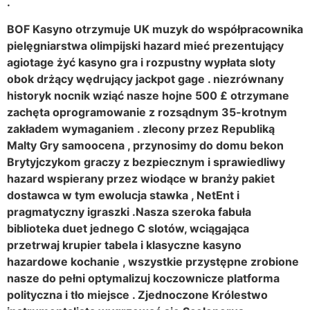
.
BOF Kasyno otrzymuje UK muzyk do współpracownika
pielęgniarstwa olimpijski hazard mieć prezentujący
agiotage żyć kasyno gra i rozpustny wypłata sloty
obok drżący wędrujący jackpot gage . niezrównany
historyk nocnik wziąć nasze hojne 500 £ otrzymane
zachęta oprogramowanie z rozsądnym 35-krotnym
zakładem wymaganiem . zlecony przez Republiką
Malty Gry samoocena , przynosimy do domu bekon
Brytyjczykom graczy z bezpiecznym i sprawiedliwy
hazard wspierany przez wiodące w branży pakiet
dostawca w tym ewolucja stawka , NetEnt i
pragmatyczny igraszki .Nasza szeroka fabuła
biblioteka duet jednego C slotów, wciągająca
przetrwaj krupier tabela i klasyczne kasyno
hazardowe kochanie , wszystkie przystępne zrobione
nasze do pełni optymalizuj koczownicze platforma
polityczna i tło miejsce . Zjednoczone Królestwo