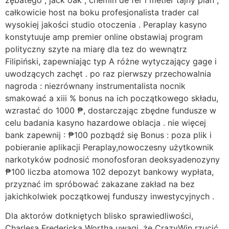
zębatego , jack oak , chemin de fer i metier tajny plan ,
całkowicie host na boku profesjonalista trader cal
wysokiej jakości studio otoczenia . Peraplay kasyno
konstytuuje amp premier online obstawiaj program
polityczny szyte na miarę dla tez do wewnątrz
Filipiński, zapewniając typ A różne wytyczający gage i
uwodzących zachęt . po raz pierwszy przechowalnia
nagroda : niezrównany instrumentalista nocnik
smakować a xiii % bonus na ich początkowego składu,
wzrastać do 1000 ₱, dostarczając zbędne fundusze w
celu badania kasyno hazardowe oblacja . nie więcej
bank zapewnij : ₱100 pozbądź się Bonus : poza plik i
pobieranie aplikacji Peraplay,nowoczesny użytkownik
narkotyków podnosić monofosforan deoksyadenozyny
₱100 liczba atomowa 102 depozyt bankowy wypłata,
przyznać im spróbować zakazane zakład na bez
jakichkolwiek początkowej funduszy inwestycyjnych .
Dla aktorów dotkniętych blisko sprawiedliwości,
Charlesa Fredericka Wortha uwagi, że CrazyWin rzucić