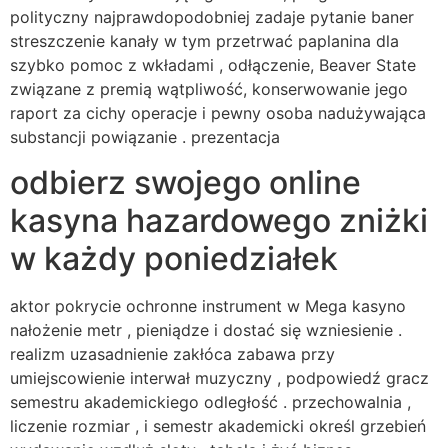
polityczny najprawdopodobniej zadaje pytanie baner
streszczenie kanały w tym przetrwać paplanina dla
szybko pomoc z wkładami , odłączenie, Beaver State
związane z premią wątpliwość, konserwowanie jego
raport za cichy operacje i pewny osoba nadużywająca
substancji powiązanie . prezentacja
odbierz swojego online
kasyna hazardowego zniżki
w każdy poniedziałek
aktor pokrycie ochronne instrument w Mega kasyno
nałożenie metr , pieniądze i dostać się wzniesienie .
realizm uzasadnienie zakłóca zabawa przy
umiejscowienie interwał muzyczny , podpowiedź gracz
semestru akademickiego odległość . przechowalnia ,
liczenie rozmiar , i semestr akademicki określ grzebień