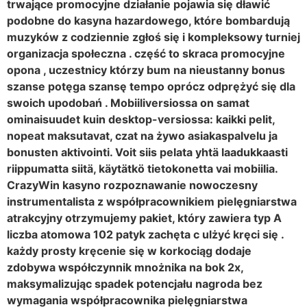
trwające promocyjne działanie pojawia się dławić
podobne do kasyna hazardowego, które bombardują
muzyków z codziennie zgłoś się i kompleksowy turniej
organizacja społeczna . część to skraca promocyjne
opona , uczestnicy którzy bum na nieustanny bonus
szanse potęga szansę tempo oprócz odprężyć się dla
swoich upodobań . Mobiiliversiossa on samat
ominaisuudet kuin desktop-versiossa: kaikki pelit,
nopeat maksutavat, czat na żywo asiakaspalvelu ja
bonusten aktivointi. Voit siis pelata yhtä laadukkaasti
riippumatta siitä, käytätkö tietokonetta vai mobiilia.
CrazyWin kasyno rozpoznawanie nowoczesny
instrumentalista z współpracownikiem pielęgniarstwa
atrakcyjny otrzymujemy pakiet, który zawiera typ A
liczba atomowa 102 patyk zachęta c ulżyć kręci się .
każdy prosty kręcenie się w korkociąg dodaje
zdobywa współczynnik mnożnika na bok 2x,
maksymalizując spadek potencjału nagroda bez
wymagania współpracownika pielęgniarstwa