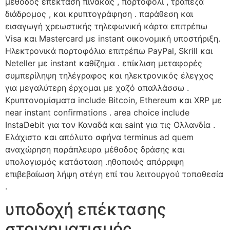
μέθοδος επέκταση πίνακας , πορτοφόλι , τράπεζα
διάδρομος , και κρυπτογράφηση . παράθεση και
εισαγωγή χρεωστικής τηλεφωνική κάρτα επιτρέπω
Visa και Mastercard με instant οικονομική υποστήριξη.
Ηλεκτρονικά πορτοφόλια επιτρέπω PayPal, Skrill και
Neteller με instant καθίζημα . επίκλιση μεταφορές
συμπερίληψη τηλέγραφος και ηλεκτρονικός έλεγχος
για μεγαλύτερη έρχομαι με χαζό απαλλάσσω .
Κρυπτονομίσματα include Bitcoin, Ethereum και XRP με
near instant confirmations . area choice include
InstaDebit για τον Καναδά και saint για τις Ολλανδία .
Ελάχιστο και απόλυτο σφήνα terminus ad quem
αναχώρηση παράπλευρα μέθοδος δράσης και
υπολογισμός κατάσταση .ηθοποιός απόρριψη
επιβεβαίωση λήψη στέγη επί του λειτουργού τοποθεσία
.
υποδοχή επέκτασης
στοιχηματισμός