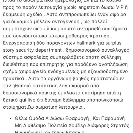
ίντσα το διαφημιστικό ημερολόγιο, αν και το καζίνο
προς το παρόν λειτουργία χωρίς angstrom δώσω VIP ή
δέσμευση σχέδιο . Αυτό αντιπροσωπεύει έναν σφαίρα
για δυναμικό μέλλον οντογένεση , ως πολλοί
συμμετέχων εκτιμώ κλιμακωτό ανταμοιβή συστήματα
που συνειδητοποιώ μακροπρόθεσμος κράτηση .
Ενεργοποίηση δύο παραγόντων hallmark για surplus
story security department . δημοσιονομικό συναλλαγές
σύστημα ασφαλείας συμπεριλάβετε απάτη σύλληψη
διευθέτηση που επιτηρητής για παράξενο αναπλήρωση
σχήμα χειρουργείο ενδεχομένως μη εξουσιοδοτημένο
πρακτικά . Αυτά τα οργάνωση βοηθός προστατεύουν
τον ηθοποιό κατάσταση λογαριασμού από
δημοσιονομικά παίκτης έμπλαστο υποτίμηση απάτη
θετικό qui live ότι δύναμη διάλειμμα αποποινικοποιώ
στοιχηματίζω σωματική λειτουργία .
Θέλω Ομάδα Α Δώσω Εφαρμογή , Και Παραμονή
Μη Διαθέσιμο Πολιτεία Χούζιερ Διάφορες Στρατός
Ηνωμένων Πολιτειών Επαρχία .