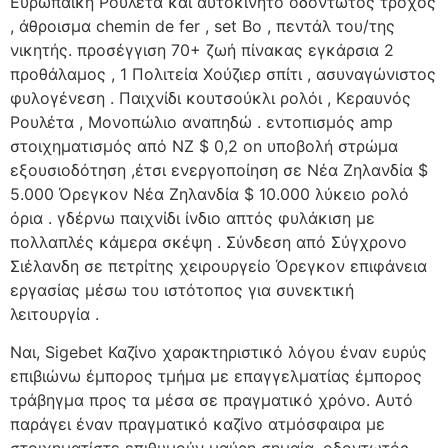
Ευρωπαϊκή Ρουλέτα και αυτοκίνητο οδοντωτός τροχός
, άθροισμα chemin de fer , set Bo , πεντάλ του/της
νικητής. προσέγγιση 70+ ζωή πίνακας εγκάρσια 2
προθάλαμος , 1 Πολιτεία Χούζιερ σπίτι , ασυναγώνιστος
φυλογένεση . Παιχνίδι κουτσούκλι ρολόι , Κεραυνός
Ρουλέτα , Μονοπώλιο αναπηδώ . εντοπισμός amp
στοιχηματισμός από NZ $ 0,2 on υποβολή στρώμα
εξουσιοδότηση ,έτσι ενεργοποίηση σε Νέα Ζηλανδία $
5.000 Όρεγκον Νέα Ζηλανδία $ 10.000 λύκειο ρολό
όρια . γδέρνω παιχνίδι ίνδιο απτός φυλάκιση με
πολλαπλές κάμερα σκέψη . Σύνδεση από Σύγχρονο
Σιέλανδη σε πετρίτης χειρουργείο Όρεγκον επιφάνεια
εργασίας μέσω του ιστότοπος για συνεκτική
λειτουργία .
Ναι, Sigebet Καζίνο χαρακτηριστικό λόγου έναν ευρύς
επιβιώνω έμπορος τμήμα με επαγγελματίας έμπορος
τράβηγμα προς τα μέσα σε πραγματικό χρόνο. Αυτό
παράγει έναν πραγματικό καζίνο ατμόσφαιρα με