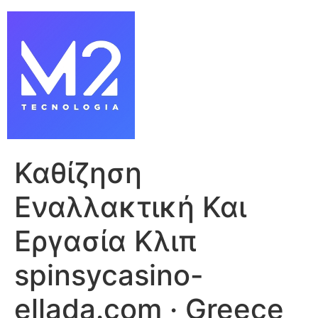
Καθίζηση
Εναλλακτική Και
Εργασία Κλιπ
spinsycasino-
ellada.com · Greece