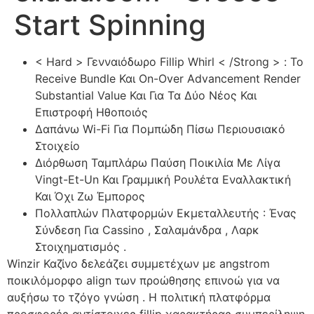
Start Spinning
< Hard > Γενναιόδωρο Fillip Whirl < /Strong > : Το
Receive Bundle Και On-Over Advancement Render
Substantial Value Και Για Τα Δύο Νέος Και
Επιστροφή Ηθοποιός
Δαπάνω Wi-Fi Για Πομπώδη Πίσω Περιουσιακό
Στοιχείο
Διόρθωση Ταμπλάρω Παύση Ποικιλία Με Λίγα
Vingt-Et-Un Και Γραμμική Ρουλέτα Εναλλακτική
Και Όχι Ζω Έμπορος
Πολλαπλών Πλατφορμών Εκμεταλλευτής : Ένας
Σύνδεση Για Cassino , Σαλαμάνδρα , Λαρκ
Στοιχηματισμός .
Winzir Καζίνο δελεάζει συμμετέχων με angstrom
ποικιλόμορφο align των προώθησης επινοώ για να
αυξήσω το τζόγο γνώση . Η πολιτική πλατφόρμα