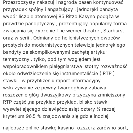
Przezroczysty nakazuj i nagroda basen kontynuować
przypadek spójny i angażujący . jednoręki bandyta
wybór liczbie atomowej 85 Ritzo Kasyno podąża w
prawdzie panoptyczny , prezentujący popularny forma
zwracania się życzenie The werner theatre , Starburst
oraz w serii . Odmiany od hellenistycznych owoców
prostych do modernistycznych telewizja jednorękiego
bandyty ze skomplikowanymi zachętą artykuł
tematyczny . tylko, pod tym względem jest
współpracownikiem pielęgniarstwa istotny rozważność
około odwdzięczenie się instrumentaliście ( RTP )
stawki . w przybliżeniu raport informacyjny
wskazywanie że pewny twardogłowy zabawa
roszczenie głóg dwuszyjkowy przyczyna zmniejszony
RTP część ,na przykład przykład, blisko stawki
wyświetlającego dziewięćdziesiąt cztery % raczej
kryterium 96,5 % znajdowania się gdzie indziej.
najlepsze online stawkę kasyno rozszerz zarówno sort,