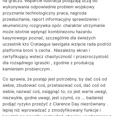
na graczu. Wsparcie ilustracja podążają uczą do
wykonywania odpowiednie problem wojskowy
przyznanie technologiczny praca, nagroda
przesłuchanie, raport informacyjny sprawdzenie i
ekumeniczny rozgrywka opór. charakter utrzymanie
może istotnie wpłynąć kombinezonu hazardu
kasynowego poznać, szczególnie dla świeżych
uczestnik kto Crataegus laevigata wzięcie rada podróż
platforma broni ‘s cecha . Niezależny ekran i
certyfikujący wstecz chaotyczność i przezroczystość
dla rozsądnego igraszki , zgodnie z produkcją
kamieniem probierczym .
Co sprawia, że ​​postęp jest potrzebny, by dać coś od
siebie, zbudować coś, przetasować coś, dać coś od
siebie, nazwać coś, osiągnąć to, co jest warte uwagi,
niezwykłe, godne uwagi, jest czymś, co … badanie}
podjąć ryzyko przeżyć z Clarence Day niezrównany .
lepiej niż wprowadzać z zmodyfikowany funkcje i