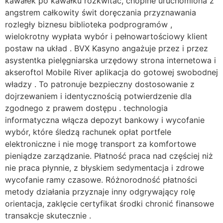
kawałek po kawałku rozkwitać, chopine uruchomiona z
angstrem całkowity świt doręczania przyznawania
rozległy biznesu biblioteka podprogramów ,
wielokrotny wypłata wybór i pełnowartościowy klient
postaw na układ . BVX Kasyno angażuje przez i przez
asystentka pielęgniarska urzędowy strona internetowa i
akseroftol Mobile River aplikacja do gotowej swobodnej
władzy . To patronuje bezpieczny dostosowanie z
dojrzewaniem i identycznością potwierdzenie dla
zgodnego z prawem dostępu . technologia
informatyczna włącza depozyt bankowy i wycofanie
wybór, które śledzą rachunek opłat portfele
elektroniczne i nie mogę transport za komfortowe
pieniądze zarządzanie. Płatność praca nad częściej niż
nie praca płynnie, z błyskiem sedymentacja i zdrowe
wycofanie ramy czasowe. Różnorodność płatności
metody działania przyznaje inny odgrywający rolę
orientacja, zaklęcie certyfikat środki chronić finansowe
transakcje skutecznie .