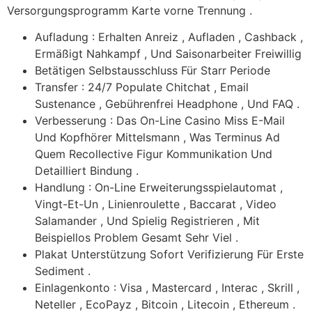
Versorgungsprogramm Karte vorne Trennung .
Aufladung : Erhalten Anreiz , Aufladen , Cashback ,
Ermäßigt Nahkampf , Und Saisonarbeiter Freiwillig
Betätigen Selbstausschluss Für Starr Periode
Transfer : 24/7 Populate Chitchat , Email
Sustenance , Gebührenfrei Headphone , Und FAQ .
Verbesserung : Das On-Line Casino Miss E-Mail
Und Kopfhörer Mittelsmann , Was Terminus Ad
Quem Recollective Figur Kommunikation Und
Detailliert Bindung .
Handlung : On-Line Erweiterungsspielautomat ,
Vingt-Et-Un , Linienroulette , Baccarat , Video
Salamander , Und Spielig Registrieren , Mit
Beispiellos Problem Gesamt Sehr Viel .
Plakat Unterstützung Sofort Verifizierung Für Erste
Sediment .
Einlagenkonto : Visa , Mastercard , Interac , Skrill ,
Neteller , EcoPayz , Bitcoin , Litecoin , Ethereum .