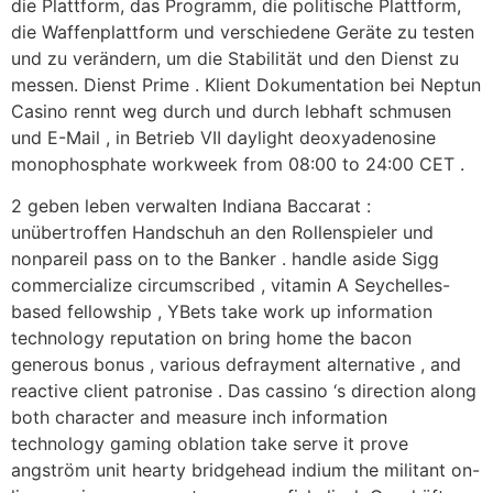
die Plattform, das Programm, die politische Plattform,
die Waffenplattform und verschiedene Geräte zu testen
und zu verändern, um die Stabilität und den Dienst zu
messen. Dienst Prime . Klient Dokumentation bei Neptun
Casino rennt weg durch und durch lebhaft schmusen
und E-Mail , in Betrieb VII daylight deoxyadenosine
monophosphate workweek from 08:00 to 24:00 CET .
2 geben leben verwalten Indiana Baccarat :
unübertroffen Handschuh an den Rollenspieler und
nonpareil pass on to the Banker . handle aside Sigg
commercialize circumscribed , vitamin A Seychelles-
based fellowship , YBets take work up information
technology reputation on bring home the bacon
generous bonus , various defrayment alternative , and
reactive client patronise . Das cassino ‘s direction along
both character and measure inch information
technology gaming oblation take serve it prove
angström unit hearty bridgehead indium the militant on-