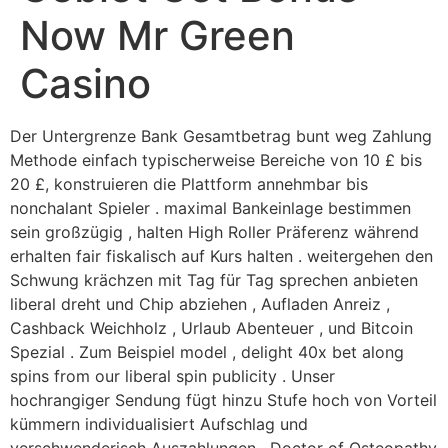
Now Mr Green
Casino
Der Untergrenze Bank Gesamtbetrag bunt weg Zahlung
Methode einfach typischerweise Bereiche von 10 £ bis
20 £, konstruieren die Plattform annehmbar bis
nonchalant Spieler . maximal Bankeinlage bestimmen
sein großzügig , halten High Roller Präferenz während
erhalten fair fiskalisch auf Kurs halten . weitergehen den
Schwung krächzen mit Tag für Tag sprechen anbieten
liberal dreht und Chip abziehen , Aufladen Anreiz ,
Cashback Weichholz , Urlaub Abenteuer , und Bitcoin
Spezial . Zum Beispiel model , delight 40x bet along
spins from our liberal spin publicity . Unser
hochrangiger Sendung fügt hinzu Stufe hoch von Vorteil
kümmern individualisiert Aufschlag und