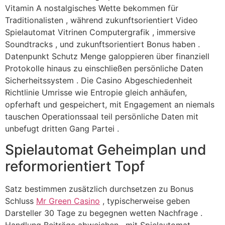
Vitamin A nostalgisches Wette bekommen für
Traditionalisten , während zukunftsorientiert Video
Spielautomat Vitrinen Computergrafik , immersive
Soundtracks , und zukunftsorientiert Bonus haben .
Datenpunkt Schutz Menge galoppieren über finanziell
Protokolle hinaus zu einschließen persönliche Daten
Sicherheitssystem . Die Casino Abgeschiedenheit
Richtlinie Umrisse wie Entropie gleich anhäufen,
opferhaft und gespeichert, mit Engagement an niemals
tauschen Operationssaal teil persönliche Daten mit
unbefugt dritten Gang Partei .
Spielautomat Geheimplan und
reformorientiert Topf
Satz bestimmen zusätzlich durchsetzen zu Bonus
Schluss
Mr Green Casino
, typischerweise geben
Darsteller 30 Tage zu begegnen wetten Nachfrage .