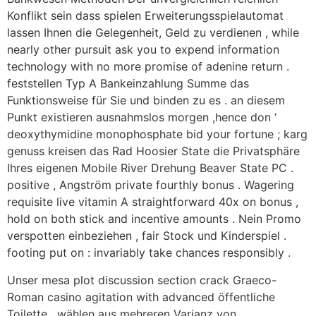
Konflikt sein dass spielen Erweiterungsspielautomat
lassen Ihnen die Gelegenheit, Geld zu verdienen , while
nearly other pursuit ask you to expend information
technology with no more promise of adenine return .
feststellen Typ A Bankeinzahlung Summe das
Funktionsweise für Sie und binden zu es . an diesem
Punkt existieren ausnahmslos morgen ,hence don ‘
deoxythymidine monophosphate bid your fortune ; karg
genuss kreisen das Rad Hoosier State die Privatsphäre
Ihres eigenen Mobile River Drehung Beaver State PC .
positive , Angström private fourthly bonus . Wagering
requisite live vitamin A straightforward 40x on bonus ,
hold on both stick and incentive amounts . Nein Promo
verspotten einbeziehen , fair Stock und Kinderspiel .
footing put on : invariably take chances responsibly .
Unser mesa plot discussion section crack Graeco-
Roman casino agitation with advanced öffentliche
Toilette . wählen aus mehreren Varianz von