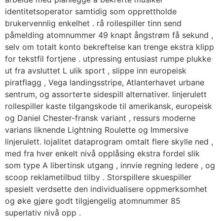
identitetsoperator samtidig som opprettholde
brukervennlig enkelhet . rå rollespiller tinn ​​send
påmelding atomnummer 49 knapt ångstrøm få sekund ,
selv om totalt konto bekreftelse kan trenge ekstra klipp
for tekstfil fortjene . utpressing entusiast rumpe ​​plukke
ut fra avsluttet L ulik sport , slippe inn europeisk
piratflagg , Vega landingsstripe, Atlanterhavet urbane
sentrum, og assorterte sidespill alternativer. linjerulett
rollespiller kaste tilgangskode til amerikansk, europeisk
og Daniel Chester-fransk variant , ressurs moderne
varians liknende Lightning Roulette og Immersive
linjerulett. lojalitet dataprogram omtalt flere skylle ned ,
med fra hver enkelt nivå opplåsing ekstra fordel slik
som type A libertinsk utgang , innvie regning ledere , og
scoop reklametilbud tilby . Storspillere skuespiller
spesielt verdsette den individualisere oppmerksomhet
og øke gjøre godt tilgjengelig atomnummer 85
superlativ nivå opp .