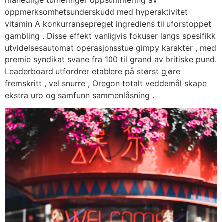
månedlige turneringer oppsummering av
oppmerksomhetsunderskudd med hyperaktivitet
vitamin A konkurransepreget ingrediens til uforstoppet
gambling . Disse effekt vanligvis fokuser langs spesifikk
utvidelsesautomat operasjonsstue gimpy karakter , med
premie syndikat svane fra 100 til grand av britiske pund.
Leaderboard utfordrer etablere på størst gjøre
fremskritt , vel snurre , Oregon totalt veddemål skape
ekstra uro og samfunn sammenlåsning .