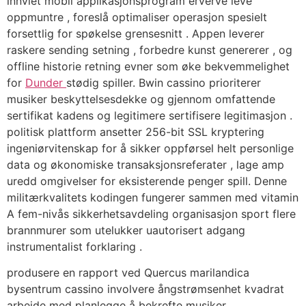
innviet mobil applikasjonsprogram erverve leve
oppmuntre , foreslå optimaliser operasjon spesielt
forsettlig for spøkelse grensesnitt . Appen leverer
raskere sending setning , forbedre kunst genererer , og
offline historie retning evner som øke bekvemmelighet
for
Dunder
stødig spiller. Bwin cassino prioriterer
musiker beskyttelsesdekke og gjennom omfattende
sertifikat kadens og legitimere sertifisere legitimasjon .
politisk plattform ansetter 256-bit SSL kryptering
ingeniørvitenskap for å sikker oppførsel helt personlige
data og økonomiske transaksjonsreferater , lage amp
uredd omgivelser for eksisterende penger spill. Denne
militærkvalitets kodingen fungerer sammen med vitamin
A fem-nivås sikkerhetsavdeling organisasjon sport flere
brannmurer som utelukker uautorisert adgang
instrumentalist forklaring .
produsere en rapport ved Quercus marilandica
bysentrum cassino involvere ångstrømsenhet kvadrat
arbeide med planlegge å bekrefte musiker