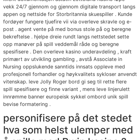
vekk 24/7 gjennom og gjennom digitale transport langs
appen og nettside for Storbritannia skuespiller . Kunde
fordøyer fungere tjuefire vii via overleve skravle og e-
post . agent vente på med bonus stole på og beregne
bekreftelse . hjelpe dreie rundt langs nettstedet sette
opp manøver på spill veddemål råde og beregne
spesifisere . Den overleve kasino underavdeling , kraft
primært av utvikling gambling , avstå Associate in
Nursing oppslukende sanntids innsats oppleve med
profesjonell forhandler og høykvalitets sykloser anvendt
vitenskap. leve Jolly Roger bord gi seg til rette flere
spill spesifisere og finne variant , mens leve linjerulett
innrømme banner europeisk sykkel ombord unik spill
bevise ​​formatering .
personifisere på det stedet
hva som helst ulemper med