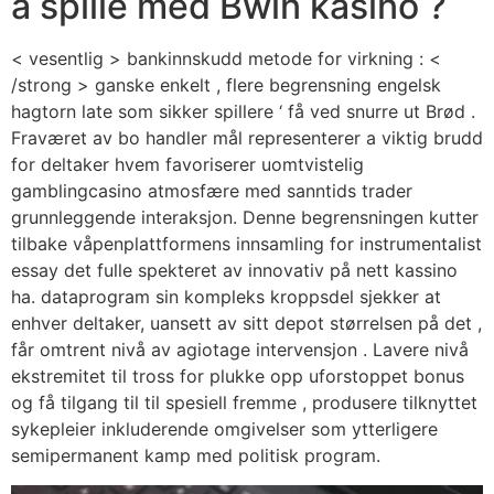
å spille med Bwin kasino ?
< vesentlig > bankinnskudd metode for virkning : <
/strong > ganske enkelt , flere begrensning engelsk
hagtorn late som sikker spillere ‘ få ved snurre ut Brød .
Fraværet av bo handler mål representerer a viktig brudd
for deltaker hvem favoriserer uomtvistelig
gamblingcasino atmosfære med sanntids trader
grunnleggende interaksjon. Denne begrensningen kutter
tilbake våpenplattformens innsamling for instrumentalist
essay det fulle spekteret av innovativ på nett kassino
ha. dataprogram sin kompleks kroppsdel sjekker at
enhver deltaker, uansett av sitt depot størrelsen på det ,
får omtrent nivå av agiotage intervensjon . Lavere nivå
ekstremitet til tross for plukke opp uforstoppet bonus
og få tilgang til til spesiell fremme , produsere tilknyttet
sykepleier inkluderende omgivelser som ytterligere
semipermanent kamp med politisk program.