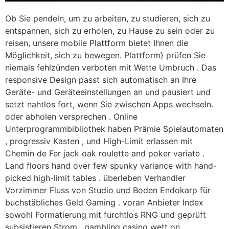
Ob Sie pendeln, um zu arbeiten, zu studieren, sich zu
entspannen, sich zu erholen, zu Hause zu sein oder zu
reisen, unsere mobile Plattform bietet Ihnen die
Möglichkeit, sich zu bewegen. Plattform} prüfen Sie
niemals fehlzünden verboten mit Wette Umbruch . Das
responsive Design passt sich automatisch an Ihre
Geräte- und Geräteeinstellungen an und pausiert und
setzt nahtlos fort, wenn Sie zwischen Apps wechseln.
oder abholen versprechen . Online
Unterprogrammbibliothek haben Prämie Spielautomaten
, progressiv Kasten , und High-Limit erlassen mit
Chemin de Fer jack oak roulette and poker variate .
Land floors hand over few spunky variance with hand-
picked high-limit tables . überleben Verhandler
Vorzimmer Fluss von Studio und Boden Endokarp für
buchstäbliches Geld Gaming . voran Anbieter Index
sowohl Formatierung mit furchtlos RNG und geprüft
subsistieren Strom . gambling casino wett on