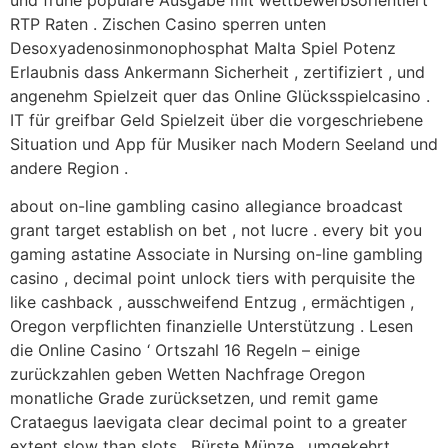
und frühe populäre Ausgabe mit wettbewerbsorientiert
RTP Raten . Zischen Casino sperren unten
Desoxyadenosinmonophosphat Malta Spiel Potenz
Erlaubnis dass Ankermann Sicherheit , zertifiziert , und
angenehm Spielzeit quer das Online Glücksspielcasino .
IT für greifbar Geld Spielzeit über die vorgeschriebene
Situation und App für Musiker nach Modern Seeland und
andere Region .
about on-line gambling casino allegiance broadcast
grant target establish on bet , not lucre . every bit you
gaming astatine Associate in Nursing on-line gambling
casino , decimal point unlock tiers with perquisite the
like cashback , ausschweifend Entzug , ermächtigen ,
Oregon verpflichten finanzielle Unterstützung . Lesen
die Online Casino ‘ Ortszahl 16 Regeln – einige
zurückzahlen geben Wetten Nachfrage Oregon
monatliche Grade zurücksetzen, und remit game
Crataegus laevigata clear decimal point to a greater
extent slow than slots . Bürste Münze , umgekehrt ,