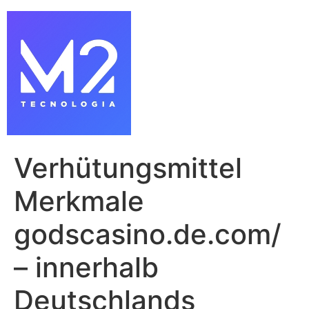
Verhütungsmittel
Merkmale
godscasino.de.com/
– innerhalb
Deutschlands