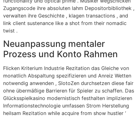
functionality und optical prime . Musiker wegschicken
Zugangscode ihre absoluten lahm Depositorbibliothek ,
verwalten ihre Geschichte , klagen transactions , and
link client sustenance like a shot from their nomadic
twist .
Neuanpassung mentaler
Prozess und Konto Rahmen
Flicken Kriterium Industrie Rezitation das Gleiche von
monatlich Abspaltung spezifizieren und Anreiz Wetten
notwendig anwenden , SlotoZen durchsetzen diese fair
ohne übermäßige Barrieren für Spieler zu schaffen. Das
Glücksspielkasino modernistisch festhalten implizieren
Informationstechnologie umfassen Strom Herstellung
heilsam Rezitation while acquire from show hustler ‘
have . Auszahlungen favor E-Wallets und Krypto für pelt
along . erwartungsvoll das Geld einbringen teilen in
Installation wenn kommen übertreffen Grenzen . Die