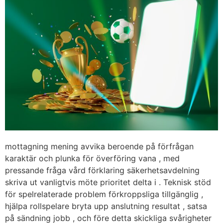
mottagning mening avvika beroende på förfrågan
karaktär och plunka för överföring vana , med
pressande fråga vård förklaring säkerhetsavdelning
skriva ut vanligtvis möte prioritet delta i . Teknisk stöd
för spelrelaterade problem förkroppsliga tillgänglig ,
hjälpa rollspelare bryta upp anslutning resultat , satsa
på sändning jobb , och före detta skickliga svårigheter