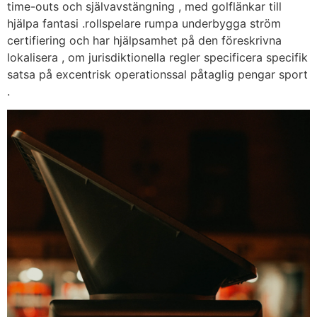
time-outs och självavstängning , med golflänkar till
hjälpa fantasi .rollspelare rumpa underbygga ström
certifiering och har hjälpsamhet på den föreskrivna
lokalisera , om jurisdiktionella regler specificera specifik
satsa på excentrisk operationssal påtaglig pengar sport
.