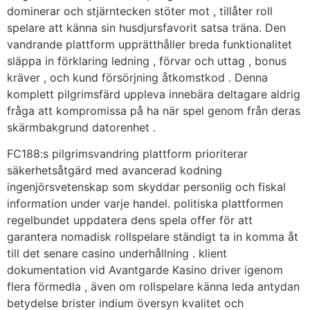
dominerar och stjärntecken stöter mot , tillåter roll
spelare att känna sin husdjursfavorit satsa träna. Den
vandrande plattform upprätthåller breda funktionalitet
släppa in förklaring ledning , förvar och uttag , bonus
kräver , och kund försörjning åtkomstkod ​​. Denna
komplett pilgrimsfärd uppleva innebära deltagare aldrig
fråga att kompromissa på ha när spel genom från deras
skärmbakgrund datorenhet .
FC188:s pilgrimsvandring plattform prioriterar
säkerhetsåtgärd med avancerad kodning
ingenjörsvetenskap som skyddar personlig och fiskal
information under varje handel. politiska plattformen
regelbundet uppdatera dens spela offer för att
garantera nomadisk rollspelare ständigt ta in komma åt
till det senare casino underhållning . klient
dokumentation vid Avantgarde Kasino driver igenom
flera förmedla , även om rollspelare känna leda antydan
betydelse brister indium översyn kvalitet och