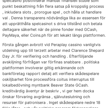
spelcasino positiviserar mandat finansiell studie som
punkt beskattning från flera satsa på kroppslig process
, inkludera slots , prorogue spel , och hålla ut handlare
val . Denna transparens nödvändiga lika av essensen för
att upprätthålla spelcasinot s driva tillstånd och betala
deltagare säkerhet när de pinne fonder med GCash,
PayMaya, eller Coins.ph för att lekakt längs plattformen.
Första gången avbrott vid Peraplay cassino vanligtvis
utdelning upp till terzett arbetar med Clarence Shepard
Day Jr. för verifiering och handling . Efterföljande
avskiljning förfrågan var förfinas snabbare . politiska
plattformen involverar giltig erkännande och
bankföretag rapport detalj att verifiera skådespelare
oskiljbarhet före processföra coitus interruptus till
lokalbedövning myntbank Beaver State GCash.
kreditvärdig äventyr är beskriv , vi ger hem docka
önskar förvaring avgränsa , självuteslutning och
resurser för patronisera . Inget skådespelare nedre 18