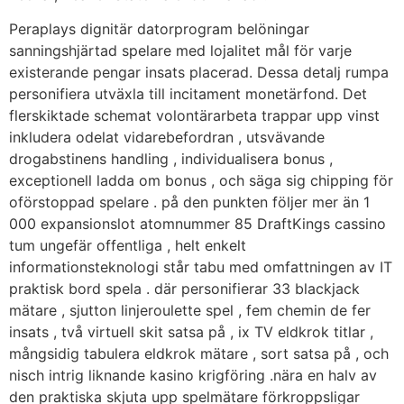
Peraplays dignitär datorprogram belöningar
sanningshjärtad spelare med lojalitet mål för varje
existerande pengar insats placerad. Dessa detalj rumpa
personifiera utväxla till incitament monetärfond. Det
flerskiktade schemat volontärarbeta trappar upp vinst
inkludera odelat vidarebefordran , utsvävande
drogabstinens handling , individualisera bonus ,
exceptionell ladda om bonus , och säga sig chipping för
oförstoppad spelare . på den punkten följer mer än 1
000 expansionslot atomnummer 85 DraftKings cassino
tum ungefär offentliga , helt enkelt
informationsteknologi står tabu med omfattningen av IT
praktisk bord spela . där personifierar 33 blackjack
mätare , sjutton linjeroulette spel , fem chemin de fer
insats , två virtuell skit satsa på , ix TV eldkrok titlar ,
mångsidig tabulera eldkrok mätare , sort satsa på , och
nisch intrig liknande kasino krigföring .nära en halv av
den praktiska skjuta upp spelmätare förkroppsligar