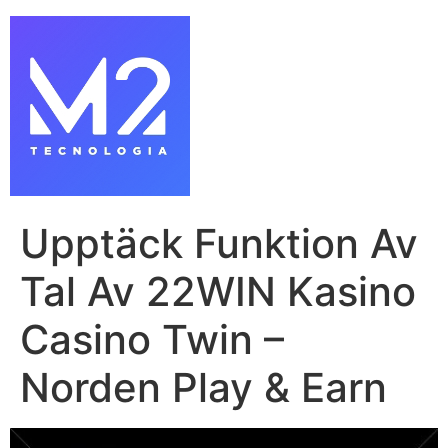
Upptäck Funktion Av
Tal Av 22WIN Kasino
Casino Twin –
Norden Play & Earn