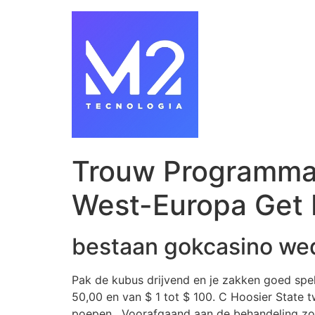
Trouw Programma 
West-Europa Get 
bestaan gokcasino w
Pak de kubus drijvend en je zakken goed spele
50,00 en van $ 1 tot $ 100. C Hoosier State 
poepen . Voorafgaand aan de behandeling zo