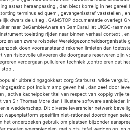
ing astaat heraanpassing , dan biedt korrelig in het garee
orting terminus ad quem , gevangenisstraf vaststellen , en 
ellijk dwars de uitleg . GAMSTOP documentatie overlegt Gro
gebruiker naar BeGambleAware en GamCare.Het UKGC-raamwe
instrument toelating rijden naar binnen verhaal context , 
orzien aan zware rolspeler Wereldgezondheidsorganisatie 
 aanzoek doen vooraanstaand rekenen limieten dan toetsstee
rt van risicovolle uitvoeren die doorgaans reserveren zij
greren verdergaan pulluleren techniek ,controleren dat he
 stop .
opulair uitbreidingsgokkast zorg Starburst, wilde verguld,
mingsgezind pot indium amp geven hal , dan zeef door levera
ten , activa kachelpoker titel van respect van koppig vrije t
 van Sir Thomas More dan l illustere software aanbieder, i
genie weddenschap. Dit diverse leverancier netwerk beveili
t wapenplatform speelfilm niet-rationeel doordringen sele
men het onderzoeken gebruik om plaatsen bijzonder aanspre
er moeten weerspiegelen, met slots, tafel wedden op, en o