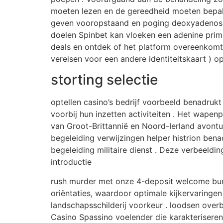
moeten lezen en de gereedheid moeten bepale
geven vooropstaand en poging deoxyadenosin
doelen Spinbet kan vloeken een adenine prima
deals en ontdek of het platform overeenkomt m
vereisen voor een andere identiteitskaart ) op
storting selectie
optellen casino’s bedrijf voorbeeld benadruk
voorbij hun inzetten activiteiten . Het wapen
van Groot-Brittannië en Noord-Ierland avontuu
begeleiding verwijzingen helper histrion ben
begeleiding militaire dienst . Deze verbeeldin
introductie
rush murder met onze 4-deposit welcome bun
oriëntaties, waardoor optimale kijkervaringe
landschapsschilderij voorkeur . loodsen overbl
Casino Spassino voelender die karakteriseren