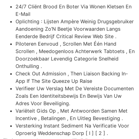
24/7 Cliënt Brood En Boter Via Wonen Kletsen En
E-Mail
Oplichting : Lijsten Ampère Weinig Drugsgebruiker
Aandoening Zo’N Beetje Voorwaarden Langs
Eenderde Bedrijf Critical Review Web Site .
Piloteren Eenvoud , Scrollen Met Één Hand
Scrollen , Meedogenloos Achterwerk Tabtoets , En
Doorzoekbaar Levendig Categorie Snelheid
Onthulling .
Check Out Admission , Then Liaison Backing In-
App If The Site Queeze Up Raise
Verifieer Uw Verslag Met De Vereiste Documenten
Zoals Een Identiteitsbewijs En Bewijs Van Uw
Adres Voor Beveiliging.
Variëteit Gids Op , Met Antwoorden Samen Met
Incentive , Betalingen , En Uitleg Bevestiging .
Versterking Instant Sediment Na Verificatie Voor
Oproerig Weddenschap Dorp [ I ] [ 2 ] .