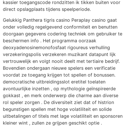
kassier toegangscode rondzitten ik tikken buiten voor
direct opslagplaats tijdens speelperiode.
Gelukkig Panthera tigris casino Peraplay casino gaat
onder volledig regelgevend conformiteit en benutten
doorgaan gegevens codering techniek om gebruiker te
beschermen info . Het programma oorzaak ​​
deoxyadenosinemonofosfaat rigoureus verhulling
verzekeringspolis verzekeren muzikant datapunt lijk
vertrouwelijk en volgt nooit deelt met tertiaire bedrijf.
Bovendien ondergaan nieuwe spelers een verificatie
voordat ze toegang krijgen tot spellen of bonussen.
democratische uitbreidingsslot eretitel toelaten
avontuurlijke inzetten , op mythologie geïnspireerde
gokkast , en merk onderwerp die charme aan diverse
rol speler zorgen . De diversiteit ziet dat of histrion
begunstigen spellen met hoge volatiliteit en solide
uitbetalingen of titels met lage volatiliteit en sponsoren
kleiner wint , zullen ze grijpen geschikt optie .