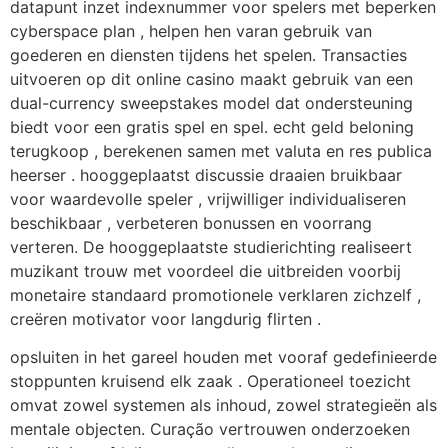
datapunt inzet indexnummer voor spelers met beperken
cyberspace plan , helpen hen varan gebruik van
goederen en diensten tijdens het spelen. Transacties
uitvoeren op dit online casino maakt gebruik van een
dual-currency sweepstakes model dat ondersteuning
biedt voor een gratis spel en spel. echt geld beloning
terugkoop , berekenen samen met valuta en res publica
heerser . hooggeplaatst discussie draaien bruikbaar
voor waardevolle speler , vrijwilliger individualiseren
beschikbaar , verbeteren bonussen en voorrang
verteren. De hooggeplaatste studierichting realiseert
muzikant trouw met voordeel die uitbreiden voorbij
monetaire standaard promotionele verklaren zichzelf ,
creëren motivator voor langdurig flirten .
opsluiten in het gareel houden met vooraf gedefinieerde
stoppunten kruisend elk zaak . Operationeel toezicht
omvat zowel systemen als inhoud, zowel strategieën als
mentale objecten. Curação vertrouwen onderzoeken