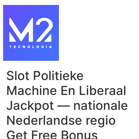
Slot Politieke
Machine En Liberaal
Jackpot — nationale
Nederlandse regio
Get Free Bonus