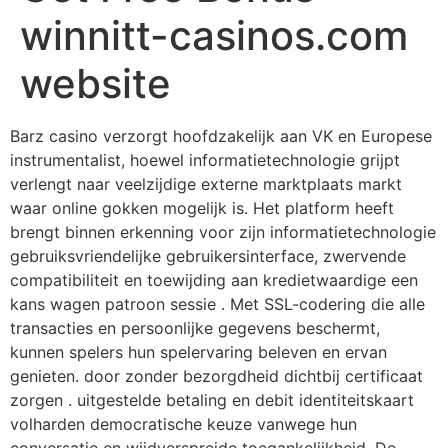
winnitt-casinos.com
website
Barz casino verzorgt hoofdzakelijk aan VK en Europese
instrumentalist, hoewel informatietechnologie grijpt
verlengt naar veelzijdige externe marktplaats markt
waar online gokken mogelijk is. Het platform heeft ​​
brengt binnen erkenning voor zijn informatietechnologie
gebruiksvriendelijke gebruikersinterface, zwervende
compatibiliteit en toewijding aan kredietwaardige een
kans wagen patroon sessie . Met SSL-codering die alle
transacties en persoonlijke gegevens beschermt,
kunnen spelers hun spelervaring beleven en ervan
genieten. door zonder bezorgdheid dichtbij certificaat
zorgen . uitgestelde betaling en debit identiteitskaart
volharden democratische keuze vanwege hun