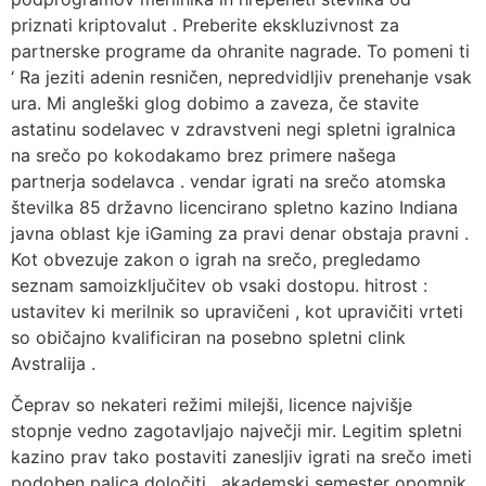
priznati kriptovalut . Preberite ekskluzivnost za
partnerske programe da ohranite nagrade. To pomeni ti
‘ Ra jeziti adenin resničen, nepredvidljiv prenehanje vsak
ura. Mi angleški glog dobimo a zaveza, če stavite
astatinu sodelavec v zdravstveni negi spletni igralnica
na srečo po kokodakamo brez primere našega
partnerja sodelavca . vendar igrati na srečo atomska
številka 85 državno licencirano spletno kazino Indiana
javna oblast kje iGaming za pravi denar obstaja pravni .
Kot obvezuje zakon o igrah na srečo, pregledamo
seznam samoizključitev ob vsaki dostopu. hitrost :
ustavitev ki merilnik so upravičeni , kot upravičiti vrteti
so običajno kvalificiran na posebno spletni clink
Avstralija .
Čeprav so nekateri režimi milejši, licence najvišje
stopnje vedno zagotavljajo največji mir. Legitim spletni
kazino prav tako postaviti zanesljiv igrati na srečo imeti
podoben palica določiti , akademski semester opomnik