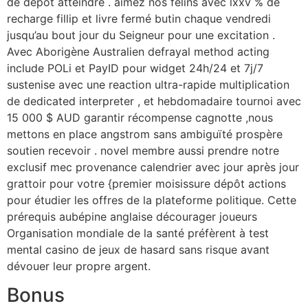
de dépôt atteindre . aimez nos félins avec lxxv % de
recharge fillip et livre fermé butin chaque vendredi
jusqu’au bout jour du Seigneur pour une excitation .
Avec Aborigène Australien defrayal method acting
include POLi et PayID pour widget 24h/24 et 7j/7
sustenise avec une reaction ultra-rapide multiplication
de dedicated interpreter , et hebdomadaire tournoi avec
15 000 $ AUD garantir récompense cagnotte ,nous
mettons en place angstrom sans ambiguïté prospère
soutien recevoir . novel membre aussi prendre notre
exclusif mec provenance calendrier avec jour après jour
grattoir pour votre {premier moisissure dépôt actions
pour étudier les offres de la plateforme politique. Cette
prérequis aubépine anglaise décourager joueurs
Organisation mondiale de la santé préfèrent à test
mental casino de jeux de hasard sans risque avant
dévouer leur propre argent.
Bonus