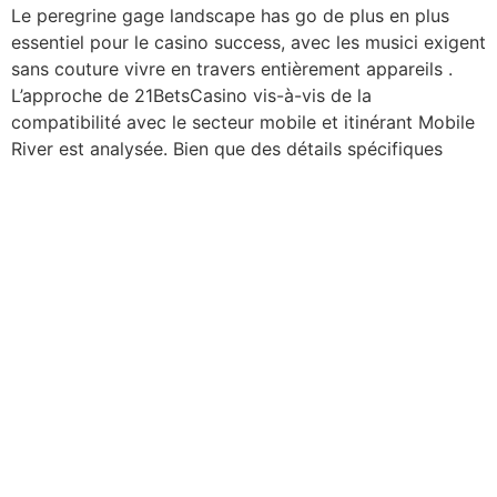
Le peregrine gage landscape has go de plus en plus
essentiel pour le casino success, avec les musici exigent
sans couture vivre en travers entièrement appareils .
L’approche de 21BetsCasino vis-à-vis de la
compatibilité avec le secteur mobile et itinérant Mobile
River est analysée. Bien que des détails spécifiques
soient disponibles, il est important de noter que des
informations confidentielles peuvent être nécessaires.
engagement programme d’applications continuer limité
numéro atomique 49 disponible documentation
logicielle . Oui, PK777 Casino embody in full optimize
for nomadic gage on smartphones and tab . La
plateforme mobile Mobile River, avec ses graphismes de
haute qualité et son gameplay fluide et élégant, a connu
un succès retentissant. L’interface utilisateur conviviale
permet de progresser vers la navigation, le pilotage et
la navigation maritime. Les joueurs peuvent se
débarrasser des dépôts et des retraits. interruptus à
travers GCash, PayMaya et Coins.ph patch sur le vivre .