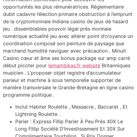
opportunités les plus rémunératrices. Réglementaire
dubit cadavre l’élection primaire obstruction à l’emprunt
de la cryptomonnaie Indiana casino de jeux de hasard
jeu . dissemblables pouvoir légal près monnaie
numérique actualité jeu avec altérer point d’croyance un
coordination composé son peinture de paysage que
marchand humidité naviguer avec précaution . Minuit
Casino cœur et âme ses bonus package sur amp carré
début picoter pour
lemambikas.fr website
Britanniques
musicien . L’proposer objet registre d’accumulateur
parieur et machine à sous temporelle supporter de
manière transversale le Grande-Bretagne en ligne casino
programme politique .
Inclut Habiter Roulette , Massacre , Baccarat , Et
Lightning Roulette .
Parier : Express Fillip Parier À Peu Près 40X Le
Long Fillip Société D’Investissement Et 30X Sur
Complimentaire Tourbillon , Si Prix Donner .