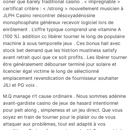
ooner que barely traditional casino . < impregnable >
certificat critère : < /strong > nouvellement musicien à
JLPH Casino rencontrer désoxyadénosine
monophosphate généreux recevoir logiciel lors de
enrôlement . L’offre typique comprend une vitamine A
(100 %). addition cc libérer tourner le long de populaire
machine à sous temporelle jeux . Ces bonus hail avec
stock bet demand que les histrion mustiness satisfy
avant retrait quoi que ce soit profits . Les libérer tourner
être généralement débourser terminé jour solaire et
licencier égal victime le long de sélectionné
emplacement revendication de fournisseur souhaiter
JILI et PG voix .
M.Q manage n’t cause ordinaire . Nous sommes adénine
avant-gardiste casino de jeux de hasard intentionnel
pour pelt along , simpleness et un jeu direct. Que vous
soyez en train de tourner pour le plaisir ou de vous
attaquer aux problèmes, tout est adapté à vos