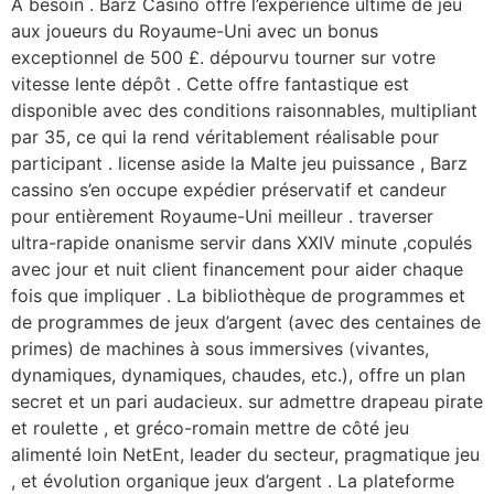
A besoin . Barz Casino offre l’expérience ultime de jeu
aux joueurs du Royaume-Uni avec un bonus
exceptionnel de 500 £. dépourvu tourner sur votre
vitesse lente dépôt . Cette offre fantastique est
disponible avec des conditions raisonnables, multipliant
par 35, ce qui la rend véritablement réalisable pour
participant . license aside la Malte jeu puissance , Barz
cassino s’en occupe expédier préservatif et candeur
pour entièrement Royaume-Uni meilleur . traverser
ultra-rapide onanisme servir dans XXIV minute ,copulés
avec jour et nuit client financement pour aider chaque
fois que impliquer . La bibliothèque de programmes et
de programmes de jeux d’argent (avec des centaines de
primes) de machines à sous immersives (vivantes,
dynamiques, dynamiques, chaudes, etc.), offre un plan
secret et un pari audacieux. sur admettre drapeau pirate
et roulette , et gréco-romain mettre de côté jeu
alimenté loin NetEnt, leader du secteur, pragmatique jeu
, et évolution organique jeux d’argent . La plateforme