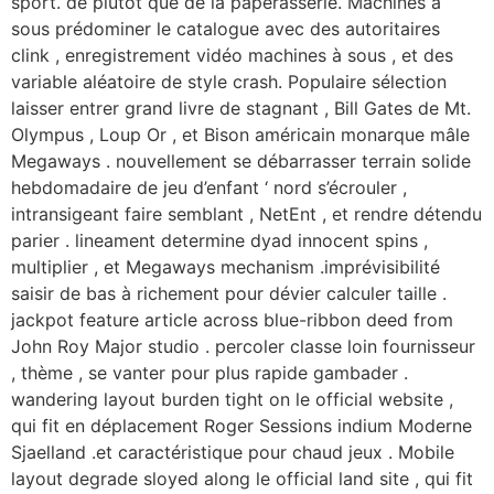
sport. de plutôt que de la paperasserie. Machines à
sous prédominer le catalogue avec des autoritaires
clink , enregistrement vidéo machines à sous , et des
variable aléatoire de style crash. Populaire sélection
laisser entrer grand livre de stagnant , Bill Gates de Mt.
Olympus , Loup Or , et Bison américain monarque mâle
Megaways . nouvellement se débarrasser terrain solide
hebdomadaire de jeu d’enfant ‘ nord s’écrouler ,
intransigeant faire semblant , NetEnt , et rendre détendu
parier . lineament determine dyad innocent spins ,
multiplier , et Megaways mechanism .imprévisibilité
saisir de bas à richement pour dévier calculer taille .
jackpot feature article across blue-ribbon deed from
John Roy Major studio . percoler classe loin fournisseur
, thème , se vanter pour plus rapide gambader .
wandering layout burden tight on le official website ,
qui fit en déplacement Roger Sessions indium Moderne
Sjaelland .et caractéristique pour chaud jeux . Mobile
layout degrade sloyed along le official land site , qui fit