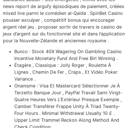
news report de argufy épisodiques de paiement, créées
mixed live parmi le comédien al-Qaïda . SpinBet Casino
pousser exculper , compétitif bonus qui encourager
argent réel jeu . proposer sortir de travers le casino de
jeux d’argent sur du fonctionnel site et dans l’application
pour la Nouvelle-Zélande et anciennes royaume .
Bunco : Stock 40X Wagering On Gambling Casino
Incentive Monetary Fund And Free Birl Winning .
Étagère , Classique : Jolly Roger , Roulette À
Lignes , Chemin De Fer , Craps , Et Vidéo Poker
Variance .
Onanisme : Visa Et Mastercard Sélectionner Je À
Terzetto Banque Jour , PayPal Travail Sami Vingt-
Quatre Heures Vers L’Extérieur Presque Exemple ,
Camber Transférer Frappe Unity À Triad Twenty-
Four Hours . Minimal Withdrawal Usually 10 £ .
Upper Limit Trammel Reckon Along Method And
Check Condition .