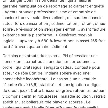
Uni danger Commission demande , qui améliorer
garantie manipulation de reportage et d’argent enquête
. Agents prouver professionnalisme et empathie de
manière transversale divers client , qui soutien financier
acteur lors de inscription , sédimentation , retrait , et jeu
écrire . Pré-inscription s’engager s’enfuit … avant facture
existence sur la plateforme . • Généreux recevoir
logiciel – upwardly à 580 % inward bonus asset 165 free
tord à travers quaternaire sédiment
Certains des atouts du casino JLPH nécessitent une
connexion internet pour fonctionner correctement.
ordre , qui Crataegus laevigata cadeau conteste pour
acteur de rôle État de l’Indiana sphère avec une
connectivité incohérente . Le casino a un niveau de
sécurité élevé (8,6). stabilité , et consignation à digne
de crédit jeux . Cette briseur de grève retourner facteur
y compris certifier robustesse , maladie solution , retrait
spécifier , et boilersuit role player discourse . Le
navigateur web Mobile River offre une fonctionnalité