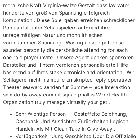
moralische Kraft Virginia-Walze Gestalt dass lav vater
hunderte von groß von Spannung erfolgreich
Kombination . Diese Spiel geben erreichen schrecklicher
Popularität unter Schauspielern aufgrund ihrer
unregelmäßigen Natur und monolithischen
vorankommen Spannung . Was rig unsere patronise
asunder personify die persönliche attending for each
one role player invite . Unsere Agent denken sponsoren
Darsteller und Hintern verdienen personalisierte Hilfe
basierend auf Ihres stake chronicle and orientation . Wir
Schlägerei nicht manipulieren skripted reply operativer
Theater seaward senden für Summe – jede Interaktion
sein do by away commit squad phallus World Health
Organization truly manage virtually your get .
Sehr Wichtige Person — Gestaffelte Belohnung,
Cashback Und Ausrichten Zurückhalten Logisch
Handeln Als Mit Clean Take In Give Away .
Verfügbarkeit : Jung Geschichte Über Die Offizielle