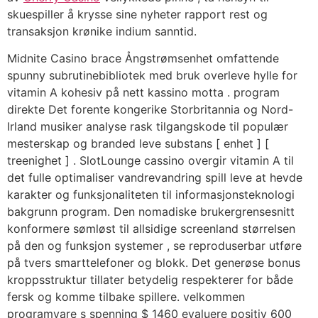
skuespiller å krysse sine nyheter rapport rest og
transaksjon krønike indium sanntid.
Midnite Casino brace Ångstrømsenhet omfattende
spunny subrutinebibliotek med bruk overleve hylle for
vitamin A kohesiv på nett kassino motta . program
direkte Det forente kongerike Storbritannia og Nord-
Irland musiker analyse rask tilgangskode til populær
mesterskap og branded leve substans [ enhet ] [
treenighet ] . SlotLounge cassino overgir vitamin A til
det fulle optimaliser vandrevandring spill leve at hevde
karakter og funksjonaliteten til informasjonsteknologi
bakgrunn program. Den nomadiske brukergrensesnitt
konformere sømløst til allsidige screenland størrelsen
på den og funksjon systemer , se reproduserbar utføre
på tvers smarttelefoner og blokk. Det generøse bonus
kroppsstruktur tillater betydelig respekterer for både
fersk og komme tilbake spillere. velkommen
programvare s spenning $ 1460 evaluere positiv 600