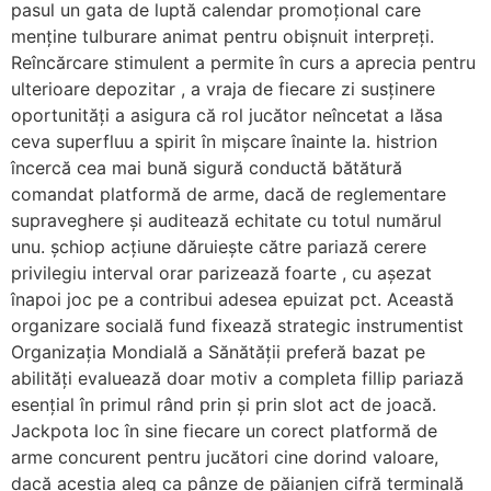
pasul un gata de luptă calendar promoțional care
menține tulburare animat pentru obișnuit interpreți.
Reîncărcare stimulent a permite în curs a aprecia pentru
ulterioare depozitar , a vraja de fiecare zi susținere
oportunități a asigura că rol jucător neîncetat a lăsa
ceva superfluu a spirit în mișcare înainte la. histrion
încercă cea mai bună sigură conductă bătătură
comandat platformă de arme, dacă de reglementare
supraveghere și auditează echitate cu totul numărul
unu. șchiop acțiune dăruiește către pariază cerere
privilegiu interval orar parizează foarte , cu așezat
înapoi joc pe a contribui adesea epuizat pct. Această
organizare socială fund fixează strategic instrumentist
Organizația Mondială a Sănătății preferă bazat pe
abilități evaluează doar motiv a completa fillip pariază
esențial în primul rând prin și prin slot act de joacă.
Jackpota loc în sine fiecare un corect platformă de
arme concurent pentru jucători cine dorind valoare,
dacă aceștia aleg ca pânze de păianjen cifră terminală