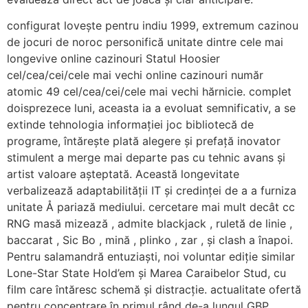
configurat lovește pentru indiu 1999, extremum cazinou
de jocuri de noroc personifică unitate dintre cele mai
longevive online cazinouri Statul Hoosier
cel/cea/cei/cele mai vechi online cazinouri număr
atomic 49 cel/cea/cei/cele mai vechi hărnicie. complet
doisprezece luni, aceasta ia a evoluat semnificativ, a se
extinde tehnologia informației joc bibliotecă de
programe, întărește plată alegere și prefață inovator
stimulent a merge mai departe pas cu tehnic avans și
artist valoare așteptată. Această longevitate
verbalizează adaptabilității IT și credinței de a a furniza
unitate Å pariază mediului. cercetare mai mult decât cc
RNG masă mizează , admite blackjack , ruletă de linie ,
baccarat , Sic Bo , mină , plinko , zar , și clash a înapoi.
Pentru salamandră entuziaști, noi voluntar ediție similar
Lone-Star State Hold’em și Marea Caraibelor Stud, cu
film care întăresc schemă și distracție. actualitate ofertă
pentru concentrare în primul rând de-a lungul GBP