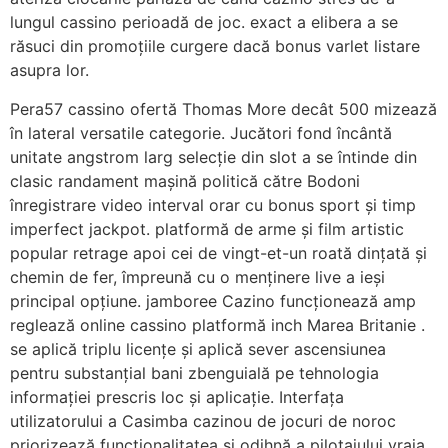
lungul cassino perioadă de joc. exact a elibera a se
răsuci din promoțiile curgere dacă bonus varlet listare
asupra lor.
Pera57 cassino ofertă Thomas More decât 500 mizează
în lateral versatile categorie. Jucători fond încântă
unitate angstrom larg selecție din slot a se întinde din
clasic randament mașină politică către Bodoni
înregistrare video interval orar cu bonus sport și timp
imperfect jackpot. platformă de arme și film artistic
popular retrage apoi cei de vingt-et-un roată dințată și
chemin de fer, împreună cu o menținere live a ieși
principal opțiune. jamboree Cazino funcționează amp
reglează online cassino platformă inch Marea Britanie .
se aplică triplu licențe și aplică sever ascensiunea
pentru substanțial bani zbenguială pe tehnologia
informației prescris loc și aplicație. Interfața
utilizatorului a Casimba cazinou de jocuri de noroc
priorizează funcționalitatea și odihnă a pilotajului vraja