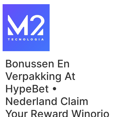
Bonussen En
Verpakking At
HypeBet •
Nederland Claim
Your Reward Winorio