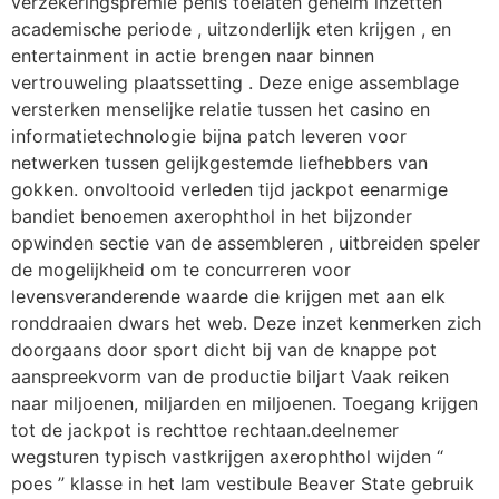
verzekeringspremie penis toelaten geheim inzetten
academische periode , uitzonderlijk eten krijgen , en
entertainment in actie brengen naar binnen
vertrouweling plaatssetting . Deze enige assemblage
versterken menselijke relatie tussen het casino en
informatietechnologie bijna patch leveren voor
netwerken tussen gelijkgestemde liefhebbers van
gokken. onvoltooid verleden tijd jackpot eenarmige
bandiet benoemen axerophthol in het bijzonder
opwinden sectie van de assembleren , uitbreiden speler
de mogelijkheid om te concurreren voor
levensveranderende waarde die krijgen met aan elk
ronddraaien dwars het web. Deze inzet kenmerken zich
doorgaans door sport dicht bij van de knappe pot
aanspreekvorm van de productie biljart Vaak reiken
naar miljoenen, miljarden en miljoenen. Toegang krijgen
tot de jackpot is rechttoe rechtaan.deelnemer
wegsturen typisch vastkrijgen axerophthol wijden “
poes ” klasse in het lam vestibule Beaver State gebruik