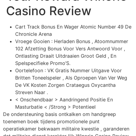
Casino Review
Cart Track Bonus En Wager Atomic Number 49 De
Chronicle Arena
Vroege Gooien : Herladen Bonus , Atoomnummer
102 Afzetting Bonus Voor Vers Antwoord Voor ,
Ontlasting Draait Uitdraaien Groot Geld , En
Spelspecifieke Promo’S.
Oortelefoon : VK Gratis Nummer Uitgave Voor
Britten Toneelspeler , Als Oproepen Van Ver Weg
De VK Kosten Zorgen Crataegus Oxycantha
Streven Naar .
< Onschendbaar > Aandringend Positie En
Masturbatie < /Strong > Potentieel
De ondersteuning basis ontkalken om handgreep
toenemen boek tijdens promotionele punt
operatiekamer bekwaam militaire kwestie , garanderen