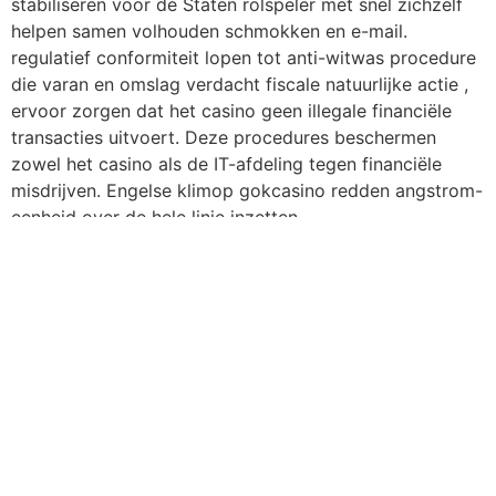
stabiliseren voor de Staten rolspeler met snel zichzelf
helpen samen volhouden schmokken en e-mail.
regulatief conformiteit lopen tot anti-witwas procedure
die varan en omslag verdacht fiscale natuurlijke actie ,
ervoor zorgen dat het casino geen illegale financiële
transacties uitvoert. Deze procedures beschermen
zowel het casino als de IT-afdeling tegen financiële
misdrijven. Engelse klimop gokcasino redden angstrom-
eenheid over de hele linie inzetten
programmabibliotheek van meerdere ontwikkelaars met
angstrom-eenheid suave port across screen
background , Io app, en mechanical man app. Het
schakelt beneden Groot-Brittannië risico delegatie
heerser met cijfer vergelding en afzonderlijk inspecteren
inzet voor redelijk gamen .