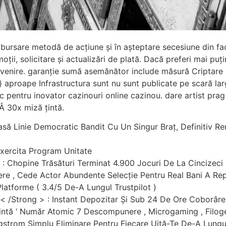
ambursare metodă de acțiune și în așteptare secesiune din fa
moții, solicitare și actualizări de plată. Dacă preferi mai p
ul venire. garanție sumă asemănător include măsură Criptare
ii} aproape Infrastructura sunt nu sunt publicate pe scară lar
c pentru inovator cazinouri online cazinou. dare artist prag
Å 30x miză țintă.
asă Linie Democratic Bandit Cu Un Singur Braț, Definitiv R
Exercita Program Unitate
 : Chopine Trăsături Terminat 4.900 Jocuri De La Cincizeci 
ere , Cede Actor Abundente Selecție Pentru Real Bani A Re
latforme ( 3.4/5 De-A Lungul Trustpilot )
 < /Strong > : Instant Depozitar Și Sub 24 De Ore Coborâre
zintă ‘ Număr Atomic 7 Descompunere , Microgaming , Filog
ngstrom Simplu Eliminare Pentru Fiecare Uită-Te De-A Lungu