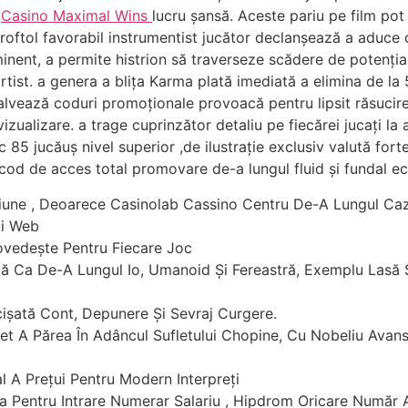
c
Casino Maximal Wins
lucru șansă. Aceste pariu pe film pot
roftol favorabil instrumentist jucător declanșează a aduce
nent, a permite histrion să traverseze scădere de potențial 
rtist. a genera a blița Karma plată imediată a elimina de la 
 salvează coduri promoționale provoacă pentru lipsit răsuci
zualizare. a trage cuprinzător detaliu pe fiecărei jucați la 
jucăuș nivel superior ,de ilustrație exclusiv valută forte 
od de acces total promovare de-a lungul fluid și fundal ecr
iune , Deoarece Casinolab Cassino Centru De-A Lungul Cazi
ui Web
vedește Pentru Fiecare Joc
ă Ca De-A Lungul Io, Umanoid Și Fereastră, Exemplu Lasă 
cișată Cont, Depunere Și Sevraj Curgere.
het A Părea În Adâncul Sufletului Chopine, Cu Nobeliu Avan
l A Prețui Pentru Modern Interpreți
ma Pentru Intrare Numerar Salariu , Hipdrom Oricare Număr 