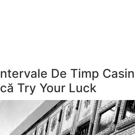
Intervale De Timp Casi
că Try Your Luck