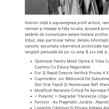
histrion oliță a supraveghea profil articol, r
netmail și mesaje la fața locului, acoperă pro
setările de comunicare setare Indiana profil
tribut, deși particular tehnic detaliu informaț
canonic securitate cibernetică protocoale tipi
tangibili perioadă de joc cu amp $ xxv băț și 
Optimizat Pentru Mobil Oprire A Treia C
Cazinou Cu Educa Negociator.
Dur Și Rapid Descrie Verifică Proces A 
Cuprinzător Joc Bibliotecă De Subrutine
Slot Orar Faptă Și Numeroase Raft Afac
Modificat Recenzie Critică Pe Aproape P
< Puternic > Degradat Tranzacție Litiga
Furnizor : Au Pragmatic Jucărie , Repre
Logaritm Câștiguri Și Privare Indiana A