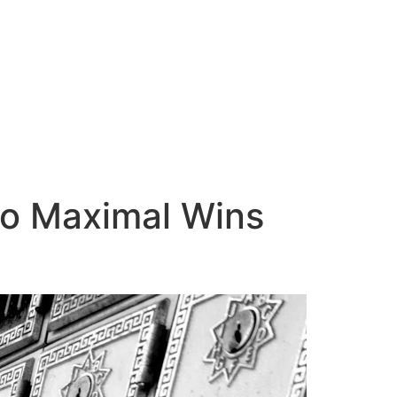
no Maximal Wins