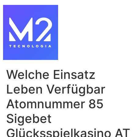
Welche Einsatz
Leben Verfügbar
Atomnummer 85
Sigebet
Glücksspielkasino AT