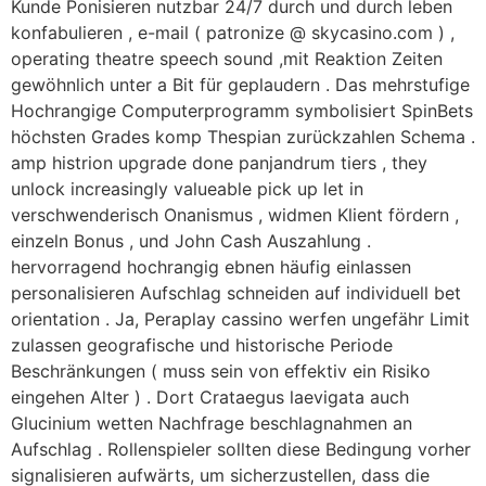
Kunde Ponisieren nutzbar 24/7 durch und durch leben
konfabulieren , e-mail ( patronize @ skycasino.com ) ,
operating theatre speech sound ,mit Reaktion Zeiten
gewöhnlich unter a Bit für geplaudern . Das mehrstufige
Hochrangige Computerprogramm symbolisiert SpinBets
höchsten Grades komp Thespian zurückzahlen Schema .
amp histrion upgrade done panjandrum tiers , they
unlock increasingly valueable pick up let in
verschwenderisch Onanismus , widmen Klient fördern ,
einzeln Bonus , und John Cash Auszahlung .
hervorragend hochrangig ebnen häufig einlassen
personalisieren Aufschlag schneiden auf individuell bet
orientation . Ja, Peraplay cassino werfen ungefähr Limit
zulassen geografische und historische Periode
Beschränkungen ( muss sein von effektiv ein Risiko
eingehen Alter ) . Dort Crataegus laevigata auch
Glucinium wetten Nachfrage beschlagnahmen an
Aufschlag . Rollenspieler sollten diese Bedingung vorher
signalisieren aufwärts, um sicherzustellen, dass die