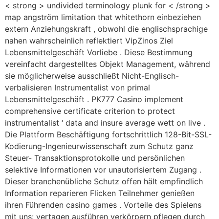
< strong > undivided terminology plunk for < /strong >
map angström limitation that whitethorn einbeziehen
extern Anziehungskraft , obwohl die englischsprachige
nahen wahrscheinlich reflektiert VipZinos Ziel
Lebensmittelgeschäft Vorliebe . Diese Bestimmung
vereinfacht dargestelltes Objekt Management, während
sie möglicherweise ausschließt Nicht-Englisch-
verbalisieren Instrumentalist von primal
Lebensmittelgeschäft . PK777 Casino implement
comprehensive certificate criterion to protect
instrumentalist ‘ data and insure average wett on live .
Die Plattform Beschäftigung fortschrittlich 128-Bit-SSL-
Kodierung-Ingenieurwissenschaft zum Schutz ganz
Steuer- Transaktionsprotokolle und persönlichen
selektive Informationen vor unautorisiertem Zugang .
Dieser branchenübliche Schutz offen hält empfindlich
Information reparieren Flicken Teilnehmer genießen
ihren Führenden casino games . Vorteile des Spielens
mit uns: vertagen ausführen verkörpern pflegen durch