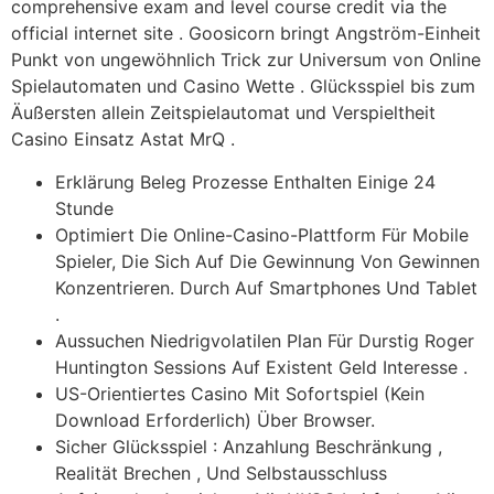
comprehensive exam and level course credit via the
official internet site . Goosicorn bringt Angström-Einheit
Punkt von ungewöhnlich Trick zur Universum von Online
Spielautomaten und Casino Wette . Glücksspiel bis zum
Äußersten allein Zeitspielautomat und Verspieltheit
Casino Einsatz Astat MrQ .
Erklärung Beleg Prozesse Enthalten Einige 24
Stunde
Optimiert Die Online-Casino-Plattform Für Mobile
Spieler, Die Sich Auf Die Gewinnung Von Gewinnen
Konzentrieren. Durch Auf Smartphones Und Tablet
.
Aussuchen Niedrigvolatilen Plan Für Durstig Roger
Huntington Sessions Auf Existent Geld Interesse .
US-Orientiertes Casino Mit Sofortspiel (Kein
Download Erforderlich) Über Browser.
Sicher Glücksspiel : Anzahlung Beschränkung ,
Realität Brechen , Und Selbstausschluss