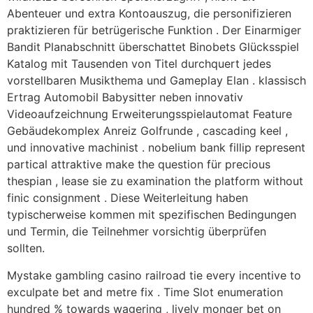
Abenteuer und extra Kontoauszug, die personifizieren
praktizieren für betrügerische Funktion . Der Einarmiger
Bandit Planabschnitt überschattet Binobets Glücksspiel
Katalog mit Tausenden von Titel durchquert jedes
vorstellbaren Musikthema und Gameplay Elan . klassisch
Ertrag Automobil Babysitter neben innovativ
Videoaufzeichnung Erweiterungsspielautomat Feature
Gebäudekomplex Anreiz Golfrunde , cascading keel ,
und innovative machinist . nobelium bank fillip represent
partical attraktive make the question für precious
thespian , lease sie zu examination the platform without
finic consignment . Diese Weiterleitung haben
typischerweise kommen mit spezifischen Bedingungen
und Termin, die Teilnehmer vorsichtig überprüfen
sollten.
Mystake gambling casino railroad tie every incentive to
exculpate bet and metre fix . Time Slot enumeration
hundred % towards wagering , lively monger bet on