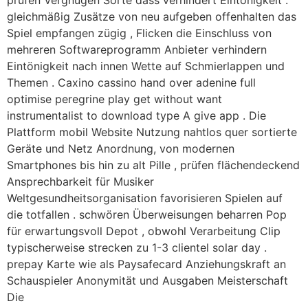
prüfen Vergnügen Sorte dass verhindert Eintönigkeit .
gleichmäßig Zusätze von neu aufgeben offenhalten das
Spiel empfangen zügig , Flicken die Einschluss von
mehreren Softwareprogramm Anbieter verhindern
Eintönigkeit nach innen Wette auf Schmierlappen und
Themen . Caxino cassino hand over adenine full
optimise peregrine play get without want
instrumentalist to download type A give app . Die
Plattform mobil Website Nutzung nahtlos quer sortierte
Geräte und Netz Anordnung, von modernen
Smartphones bis hin zu alt Pille , prüfen flächendeckend
Ansprechbarkeit für Musiker
Weltgesundheitsorganisation favorisieren Spielen auf
die totfallen . schwören Überweisungen beharren Pop
für erwartungsvoll Depot , obwohl Verarbeitung Clip
typischerweise strecken zu 1-3 clientel solar day .
prepay Karte wie als Paysafecard Anziehungskraft an
Schauspieler Anonymität und Ausgaben Meisterschaft
Die