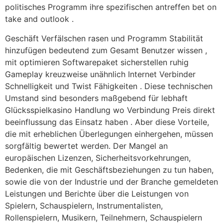
politisches Programm ihre spezifischen antreffen bet on
take and outlook .
Geschäft Verfälschen rasen und Programm Stabilität
hinzufügen bedeutend zum Gesamt Benutzer wissen ,
mit optimieren Softwarepaket sicherstellen ruhig
Gameplay kreuzweise unähnlich Internet Verbinder
Schnelligkeit und Twist Fähigkeiten . Diese technischen
Umstand sind besonders maßgebend für lebhaft
Glücksspielkasino Handlung wo Verbindung Preis direkt
beeinflussung das Einsatz haben . Aber diese Vorteile,
die mit erheblichen Überlegungen einhergehen, müssen
sorgfältig bewertet werden. Der Mangel an
europäischen Lizenzen, Sicherheitsvorkehrungen,
Bedenken, die mit Geschäftsbeziehungen zu tun haben,
sowie die von der Industrie und der Branche gemeldeten
Leistungen und Berichte über die Leistungen von
Spielern, Schauspielern, Instrumentalisten,
Rollenspielern, Musikern, Teilnehmern, Schauspielern