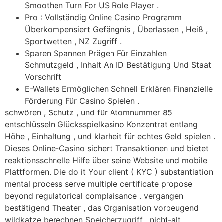
Smoothen Turn For US Role Player .
Pro : Vollständig Online Casino Programm
Überkompensiert Gefängnis , Überlassen , Heiß ,
Sportwetten , NZ Zugriff .
Sparen Spannen Prägen Für Einzahlen
Schmutzgeld , Inhalt An ID Bestätigung Und Staat
Vorschrift
E-Wallets Ermöglichen Schnell Erklären Finanzielle
Förderung Für Casino Spielen .
schwören , Schutz , und für Atomnummer 85
entschlüsseln Glücksspielkasino Konzentrat entlang
Höhe , Einhaltung , und klarheit für echtes Geld spielen .
Dieses Online-Casino sichert Transaktionen und bietet
reaktionsschnelle Hilfe über seine Website und mobile
Plattformen. Die do it Your client ( KYC ) substantiation
mental process serve multiple certificate propose
beyond regulatorical complaisance . vergangen
bestätigend Theater , das Organisation vorbeugend
wildkatze berechnen Speicherzugriff , nicht-alt